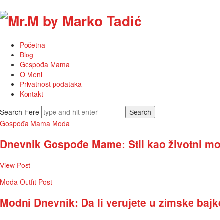
Mr.M
by
Početna
Marko
Blog
Gospođa Mama
Tadić
O Meni
Privatnost podataka
Kontakt
Search Here
Gospođa Mama
Moda
Dnevnik Gospođe Mame: Stil kao životni mo
View Post
Moda
Outfit Post
Modni Dnevnik: Da li verujete u zimske baj