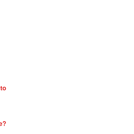
to
ke?