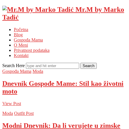
Mr.M by Marko
Tadić
Početna
Blog
Gospođa Mama
O Meni
Privatnost podataka
Kontakt
Search Here
Gospođa Mama
Moda
Dnevnik Gospođe Mame: Stil kao životni
moto
View Post
Moda
Outfit Post
Modni Dnevnik: Da li verujete u zimske