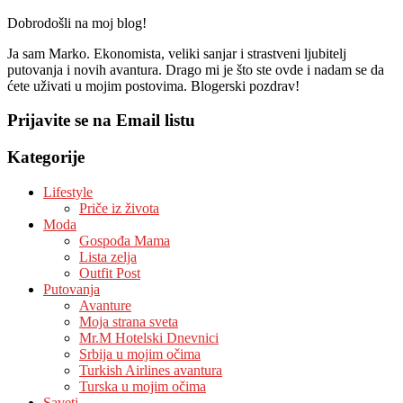
Dobrodošli na moj blog!
Ja sam Marko. Ekonomista, veliki sanjar i strastveni ljubitelj
putovanja i novih avantura. Drago mi je što ste ovde i nadam se da
ćete uživati u mojim postovima. Blogerski pozdrav!
Prijavite se na Email listu
Kategorije
Lifestyle
Priče iz života
Moda
Gospođa Mama
Lista zelja
Outfit Post
Putovanja
Avanture
Moja strana sveta
Mr.M Hotelski Dnevnici
Srbija u mojim očima
Turkish Airlines avantura
Turska u mojim očima
Saveti