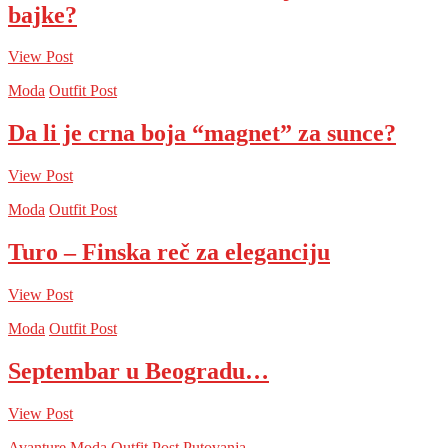
bajke?
View Post
Moda
Outfit Post
Da li je crna boja “magnet” za sunce?
View Post
Moda
Outfit Post
Turo – Finska reč za eleganciju
View Post
Moda
Outfit Post
Septembar u Beogradu…
View Post
Avanture
Moda
Outfit Post
Putovanja