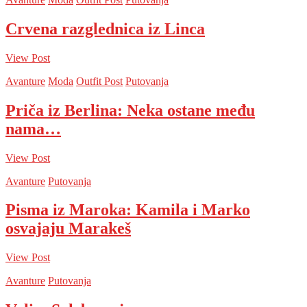
Crvena razglednica iz Linca
View Post
Avanture
Moda
Outfit Post
Putovanja
Priča iz Berlina: Neka ostane među
nama…
View Post
Avanture
Putovanja
Pisma iz Maroka: Kamila i Marko
osvajaju Marakeš
View Post
Avanture
Putovanja