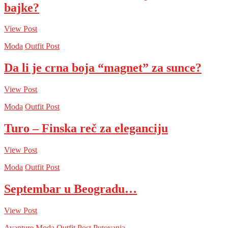
bajke?
View Post
Moda
Outfit Post
Da li je crna boja “magnet” za sunce?
View Post
Moda
Outfit Post
Turo – Finska reč za eleganciju
View Post
Moda
Outfit Post
Septembar u Beogradu…
View Post
Avanture
Moda
Outfit Post
Putovanja