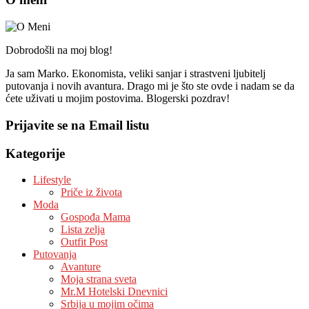
Dobrodošli na moj blog!
Ja sam Marko. Ekonomista, veliki sanjar i strastveni ljubitelj
putovanja i novih avantura. Drago mi je što ste ovde i nadam se da
ćete uživati u mojim postovima. Blogerski pozdrav!
Prijavite se na Email listu
Kategorije
Lifestyle
Priče iz života
Moda
Gospođa Mama
Lista zelja
Outfit Post
Putovanja
Avanture
Moja strana sveta
Mr.M Hotelski Dnevnici
Srbija u mojim očima