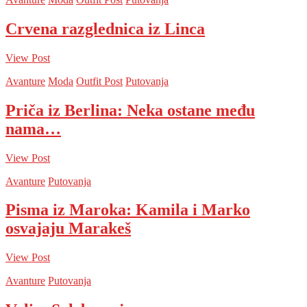
Crvena razglednica iz Linca
View Post
Avanture
Moda
Outfit Post
Putovanja
Priča iz Berlina: Neka ostane među
nama…
View Post
Avanture
Putovanja
Pisma iz Maroka: Kamila i Marko
osvajaju Marakeš
View Post
Avanture
Putovanja