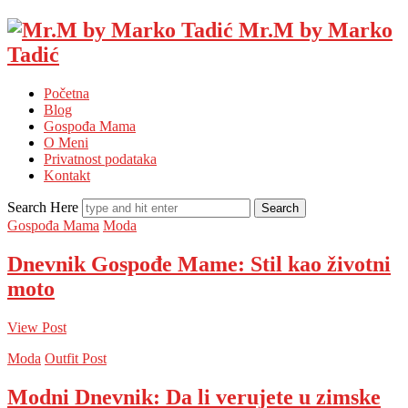
Mr.M by Marko
Tadić
Početna
Blog
Gospođa Mama
O Meni
Privatnost podataka
Kontakt
Search Here
Gospođa Mama
Moda
Dnevnik Gospođe Mame: Stil kao životni
moto
View Post
Moda
Outfit Post
Modni Dnevnik: Da li verujete u zimske