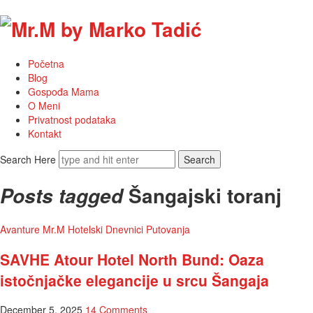
Mr.M
by
Početna
Marko
Blog
Gospođa Mama
Tadić
O Meni
Privatnost podataka
Kontakt
Search Here
Šangajski toranj
Posts tagged
Avanture
Mr.M Hotelski Dnevnici
Putovanja
SAVHE Atour Hotel North Bund: Oaza
istočnjačke elegancije u srcu Šangaja
December 5, 2025
14 Comments