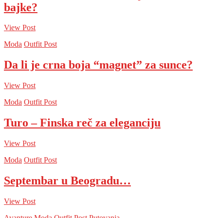
bajke?
View Post
Moda
Outfit Post
Da li je crna boja “magnet” za sunce?
View Post
Moda
Outfit Post
Turo – Finska reč za eleganciju
View Post
Moda
Outfit Post
Septembar u Beogradu…
View Post
Avanture
Moda
Outfit Post
Putovanja