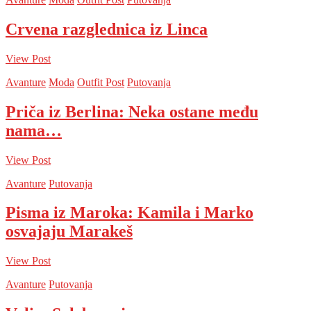
Crvena razglednica iz Linca
View Post
Avanture
Moda
Outfit Post
Putovanja
Priča iz Berlina: Neka ostane među
nama…
View Post
Avanture
Putovanja
Pisma iz Maroka: Kamila i Marko
osvajaju Marakeš
View Post
Avanture
Putovanja