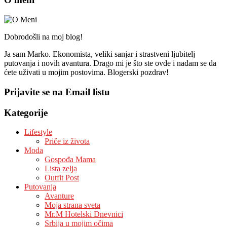
Dobrodošli na moj blog!
Ja sam Marko. Ekonomista, veliki sanjar i strastveni ljubitelj
putovanja i novih avantura. Drago mi je što ste ovde i nadam se da
ćete uživati u mojim postovima. Blogerski pozdrav!
Prijavite se na Email listu
Kategorije
Lifestyle
Priče iz života
Moda
Gospođa Mama
Lista zelja
Outfit Post
Putovanja
Avanture
Moja strana sveta
Mr.M Hotelski Dnevnici
Srbija u mojim očima