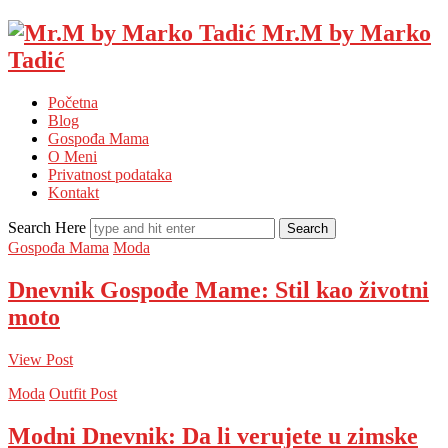
Mr.M by Marko
Tadić
Početna
Blog
Gospođa Mama
O Meni
Privatnost podataka
Kontakt
Search Here
Gospođa Mama
Moda
Dnevnik Gospođe Mame: Stil kao životni
moto
View Post
Moda
Outfit Post
Modni Dnevnik: Da li verujete u zimske