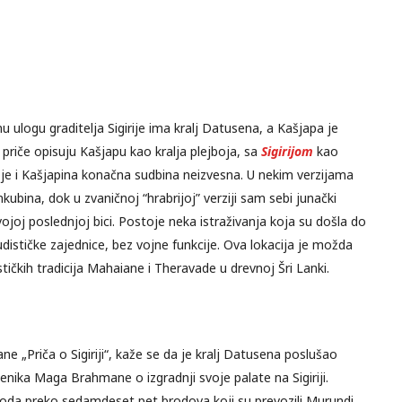
 ulogu graditelja Sigirije ima kralj Datusena, a Kašjapa je
priče opisuju Kašjapu kao kralja plejboja, sa
Sigirijom
kao
e i Kašjapina konačna sudbina neizvesna. U nekim verzijama
ubina, dok u zvaničnoj “hrabrijoj” verziji sam sebi junački
vojoj poslednjoj bici. Postoje neka istraživanja koja su došla do
ističke zajednice, bez vojne funkcije. Ova lokacija je možda
ičkih tradicija Mahaiane i Theravade u drevnoj Šri Lanki.
ne „Priča o Sigiriji“, kaže se da je kralj Datusena poslušao
enika Maga Brahmane o izgradnji svoje palate na Sigiriji.
oda preko sedamdeset pet brodova koji su prevozili Murundi