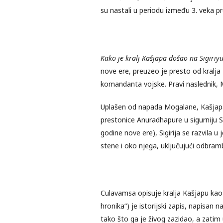
su nastali u periodu između 3. veka pr
Kako je kralj Kašjapa došao na Sigiriy
nove ere, preuzeo je presto od kralj
komandanta vojske. Pravi naslednik, M
Uplašen od napada Mogalane, Kašjapa j
prestonice Anuradhapure u sigurniju S
godine nove ere), Sigirija se razvila u
stene i oko njega, uključujući odbramb
Culavamsa opisuje kralja Kašjapu kao 
hronika“) je istorijski zapis, napisan 
tako što ga je živog zazidao, a zati