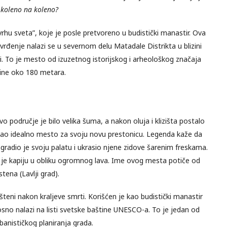
 koleno na koleno?
vrhu sveta”, koje je posle pretvoreno u budistički manastir. Ova
vrđenje nalazi se u severnom delu Matadale Distrikta u blizini
i. To je mesto od izuzetnog istorijskog i arheološkog značaja
sine oko 180 metara.
vo područje je bilo velika šuma, a nakon oluja i klizišta postalo
o kao idealno mesto za svoju novu prestonicu. Legenda kaže da
agradio je svoju palatu i ukrasio njene zidove šarenim freskama.
je kapiju u obliku ogromnog lava. Ime ovog mesta potiče od
stena (Lavlji grad).
šteni nakon kraljeve smrti. Korišćen je kao budistički manastir
osno nalazi na listi svetske baštine UNESCO-a. To je jedan od
banističkog planiranja grada.