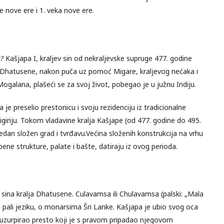
e nove ere i 1. veka nove ere.
u?
Kašjapa I, kraljev sin od nekraljevske supruge 477. godine
a Dhatusene, nakon puča uz pomoć Migare, kraljevog nećaka i
ogalana, plašeći se za svoj život, pobegao je u južnu Indiju.
e preselio prestonicu i svoju rezidenciju iz tradicionalne
igiriju. Tokom vladavine kralja Kašjape (od 477. godine do 495.
 jedan složen grad i tvrđavu.Većina složenih konstrukcija na vrhu
ene strukture, palate i bašte, datiraju iz ovog perioda.
sina kralja Dhatusene. Culavamsa ili Chulavamsa (palski: „Mala
na pali jeziku, o monarsima Šri Lanke. Kašjapa je ubio svog oca
m uzurpirao presto koji je s pravom pripadao njegovom