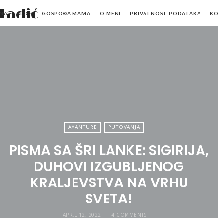
Mr.M
NA
BLOG
GOSPOĐA MAMA
O MENI
PRIVATNOST PODATAKA
K
by
Marko
Tadić
AVANTURE
PUTOVANJA
PISMA SA ŠRI LANKE: SIGIRIJA,
DUHOVI IZGUBLJENOG
KRALJEVSTVA NA VRHU
SVETA!
APRIL 12, 2022
4 COMMENTS