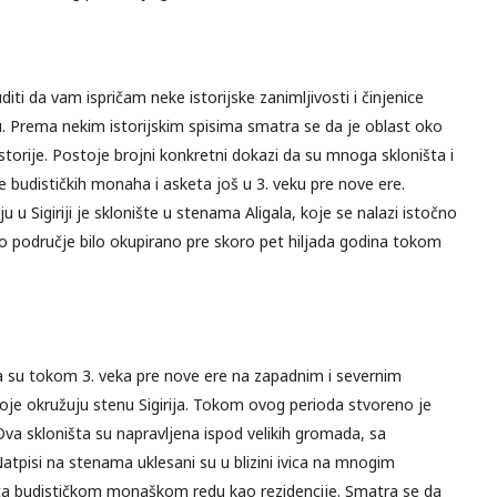
diti da vam ispričam neke istorijske zanimljivosti i činjenice
. Prema nekim istorijskim spisima smatra se da je oblast oko
istorije. Postoje brojni konkretni dokazi da su mnoga skloništa i
ne budističkih monaha i asketa još u 3. veku pre nove ere.
 u Sigiriji je sklonište u stenama Aligala, koje se nalazi istočno
ovo područje bilo okupirano pre skoro pet hiljada godina tokom
 su tokom 3. veka pre nove ere na zapadnim i severnim
e okružuju stenu Sigirija. Tokom ovog perioda stvoreno je
Ova skloništa su napravljena ispod velikih gromada, sa
atpisi na stenama uklesani su u blizini ivica na mnogim
išta budističkom monaškom redu kao rezidencije. Smatra se da