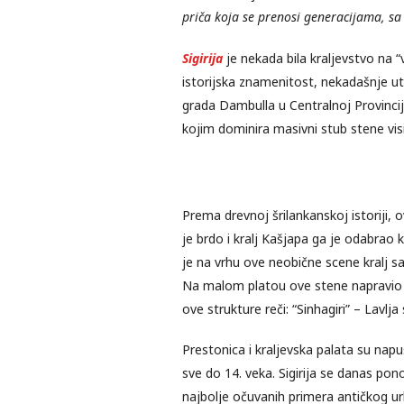
priča koja se prenosi generacijama, sa
Sigirija
je nekada bila kraljevstvo na “
istorijska znamenitost, nekadašnje ut
grada Dambulla u Centralnoj Provincij
kojim dominira masivni stub stene vi
Prema drevnoj šrilankanskoj istoriji, o
je brdo i kralj Kašjapa ga je odabra
je na vrhu ove neobične scene kralj s
Na malom platou ove stene napravio 
ove strukture reči: “Sinhagiri” – Lavlja 
Prestonica i kraljevska palata su napu
sve do 14. veka. Sigirija se danas pon
najbolje očuvanih primera antičkog ur