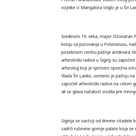
vojnike iz Mangalora stiglo je u Šri Lan
Sredinom 19. veka, major Džonatan Fo
konju sa putovanja u Polonuruvu, naišao
posebnom centru pažnje antikvara zbo
arheološki radovi u Sigiriji su započet
arheolog koji je sproveo opsežna istraž
Vlada Šri Lanke, usmerio je pažnju na 
započeli arheološki radovi na celom gr
ali se glava nažalost srušila pre mnog
Sigirija se sastoji od drevne citadele 
sadrži ruševine gornje palate koja se