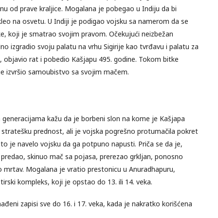
u od prave kraljice. Mogalana je pobegao u Indiju da bi
akleo na osvetu. U Indiji je podigao vojsku sa namerom da se
e, koji je smatrao svojim pravom. Očekujući neizbežan
 izgradio svoju palatu na vrhu Sigirije kao tvrđavu i palatu za
, objavio rat i pobedio Kašjapu 495. godine. Tokom bitke
 je izvršio samoubistvo sa svojim mačem.
a generacijama kažu da je borbeni slon na kome je Kašjapa
stratešku prednost, ali je vojska pogrešno protumačila pokret
što je navelo vojsku da ga potpuno napusti. Priča se da je,
e predao, skinuo mač sa pojasa, prerezao grkljan, ponosno
ao mrtav. Mogalana je vratio prestonicu u Anuradhapuru,
stirski kompleks, koji je opstao do 13. ili 14. veka.
nađeni zapisi sve do 16. i 17. veka, kada je nakratko korišćena