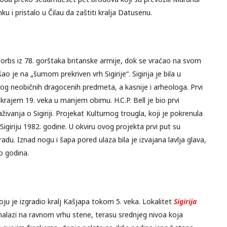
ku i pristalo u Čilau da zaštiti kralja Datusenu.
rbs iz 78. gorštaka britanske armije, dok se vraćao na svom
 je na „šumom prekriven vrh Sigirije“. Sigirija je bila u
g neobičnih dragocenih predmeta, a kasnije i arheologa. Prvi
i krajem 19. veka u manjem obimu. H.C.P. Bell je bio prvi
ivanja o Sigiriji. Projekat Kulturnog trougla, koji je pokrenula
Sigiriju 1982. godine. U okviru ovog projekta prvi put su
adu. Iznad nogu i šapa pored ulaza bila je izvajana lavlja glava,
o godina.
koju je izgradio kralj Kašjapa tokom 5. veka. Lokalitet
Sigirija
 nalazi na ravnom vrhu stene, terasu srednjeg nivoa koja