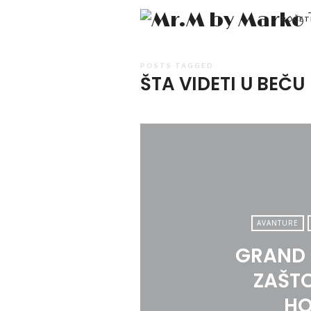
POČET
POSTS TAGGED
ŠTA VIDETI U BEČU
AVANTURE
GRAND 
ZAŠTO
HO