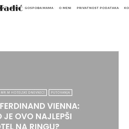
Mr.M
NA
BLOG
GOSPOĐA MAMA
O MENI
PRIVATNOST PODATAKA
K
by
Marko
Tadić
MR.M HOTELSKI DNEVNICI
PUTOVANJA
FERDINAND VIENNA:
 JE OVO NAJLEPŠI
TEL NA RINGU?