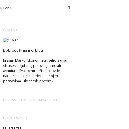
ONTAKT
O MENI
Dobrodošli na moj blog!
Ja sam Marko. Ekonomista, veliki sanjar i
strastveni ljubitelj putovanja i novih
avantura. Drago mi je što ste ovde i
nadam se da ćete uživati u mojim
postovima. Blogerski pozdrav!
PRIJAVITE SE NA EMAIL LISTU
KATEGORIJE
LIFESTYLE