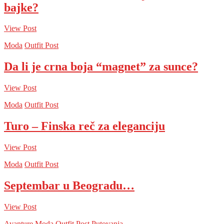
bajke?
View Post
Moda
Outfit Post
Da li je crna boja “magnet” za sunce?
View Post
Moda
Outfit Post
Turo – Finska reč za eleganciju
View Post
Moda
Outfit Post
Septembar u Beogradu…
View Post
Avanture
Moda
Outfit Post
Putovanja