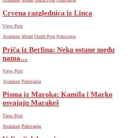
Crvena razglednica iz Linca
View Post
Avanture
Moda
Outfit Post
Putovanja
Priča iz Berlina: Neka ostane među
nama…
View Post
Avanture
Putovanja
Pisma iz Maroka: Kamila i Marko
osvajaju Marakeš
View Post
Avanture
Putovanja