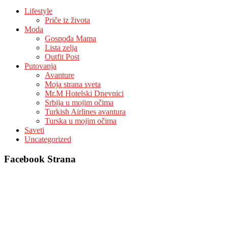
Lifestyle
Priče iz života
Moda
Gospođa Mama
Lista zelja
Outfit Post
Putovanja
Avanture
Moja strana sveta
Mr.M Hotelski Dnevnici
Srbija u mojim očima
Turkish Airlines avantura
Turska u mojim očima
Saveti
Uncategorized
Facebook Strana