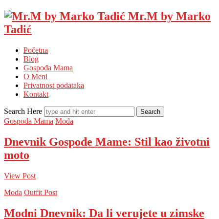
Mr.M by Marko
Tadić
Početna
Blog
Gospođa Mama
O Meni
Privatnost podataka
Kontakt
Search Here
Gospođa Mama
Moda
Dnevnik Gospođe Mame: Stil kao životni
moto
View Post
Moda
Outfit Post
Modni Dnevnik: Da li verujete u zimske