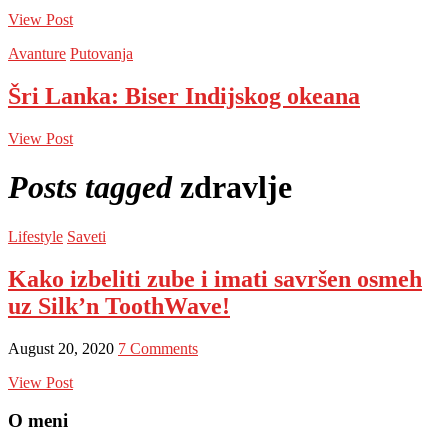
View Post
Avanture
Putovanja
Šri Lanka: Biser Indijskog okeana
View Post
Posts tagged
zdravlje
Lifestyle
Saveti
Kako izbeliti zube i imati savršen osmeh
uz Silk’n ToothWave!
August 20, 2020
7 Comments
View Post
O meni