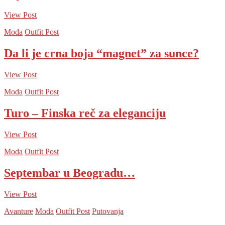
View Post
Moda
Outfit Post
Da li je crna boja “magnet” za sunce?
View Post
Moda
Outfit Post
Turo – Finska reč za eleganciju
View Post
Moda
Outfit Post
Septembar u Beogradu…
View Post
Avanture
Moda
Outfit Post
Putovanja