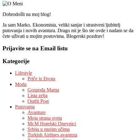
Dobrodošli na moj blog!
Ja sam Marko. Ekonomista, veliki sanjar i strastveni ljubitelj
putovanja i novih avantura. Drago mi je što ste ovde i nadam se da
ćete uživati u mojim postovima. Blogerski pozdrav!
Prijavite se na Email listu
Kategorije
Lifestyle
Priče iz života
Moda
Gospođa Mama
Lista zelja
Outfit Post
Putovanja
Avanture
Moja strana sveta
Mr.M Hotelski Dnevnici
Srbija u mojim očima
Turkish Airlines avantura