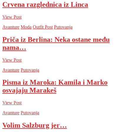
Crvena razglednica iz Linca
View Post
Avanture
Moda
Outfit Post
Putovanja
Priča iz Berlina: Neka ostane među
nama…
View Post
Avanture
Putovanja
Pisma iz Maroka: Kamila i Marko
osvajaju Marakeš
View Post
Avanture
Putovanja
Volim Salzburg jer…