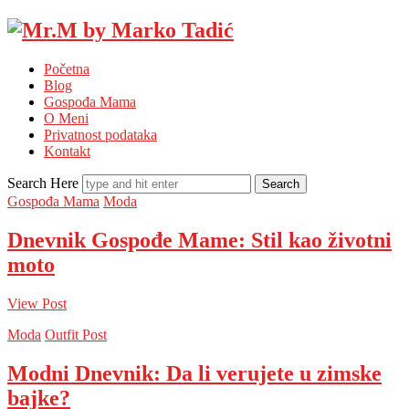
Mr.M
by
Početna
Marko
Blog
Tadić
Gospođa Mama
O Meni
Privatnost podataka
Kontakt
Search Here
Gospođa Mama
Moda
Dnevnik Gospođe Mame: Stil kao životni
moto
View Post
Moda
Outfit Post
Modni Dnevnik: Da li verujete u zimske
bajke?