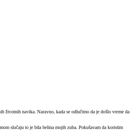
h životnih navika. Naravno, kada se odlučimo da je došlo vreme da
mom slučaju to je bila belina mojih zuba. Pokušavam da koristim