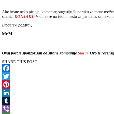
Ako imate neko pitanje, komentar, sugestiju ili poruku za mene možet
stranici
KONTAKT
.
Vidimo se na istom mestu za par dana, sa neko
Blogerski pozdrav,
Mr.M
Ovaj post je sponzorisan od strane kompanije
Silk’n
. Ovo je recenz
SHARE THIS POST
Facebook
Twitter
Pinterest
LinkedIn
Tumblr