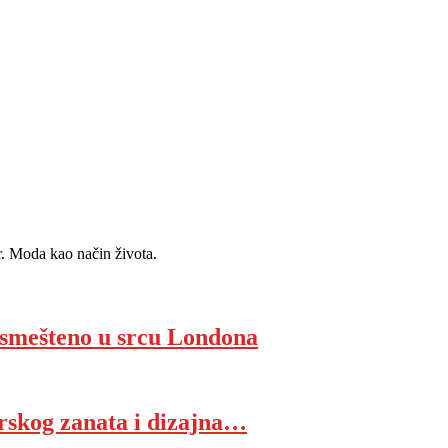
r. Moda kao način života.
 smešteno u srcu Londona
irskog zanata i dizajna…