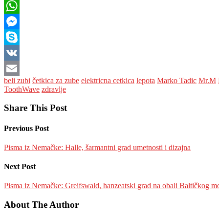
Viber
WhatsApp
Messenger
Skype
VK
beli zubi
četkica za zube
elektricna cetkica
lepota
Marko Tadic
Mr.M
Email
ToothWave
zdravlje
Share This Post
Previous Post
Pisma iz Nemačke: Halle, šarmantni grad umetnosti i dizajna
Next Post
Pisma iz Nemačke: Greifswald, hanzeatski grad na obali Baltičkog 
About The Author