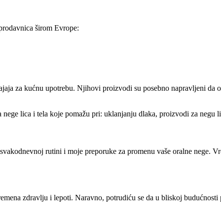
 prodavnica širom Evrope:
eđajaja za kućnu upotrebu. Njihovi proizvodi su posebno napravljeni da 
ge lica i tela koje pomažu pri: uklanjanju dlaka, proizvodi za negu lica 
j svakodnevnoj rutini i moje preporuke za promenu vaše oralne nege. Vrem
mena zdravlju i lepoti. Naravno, potrudiću se da u bliskoj budućnosti 