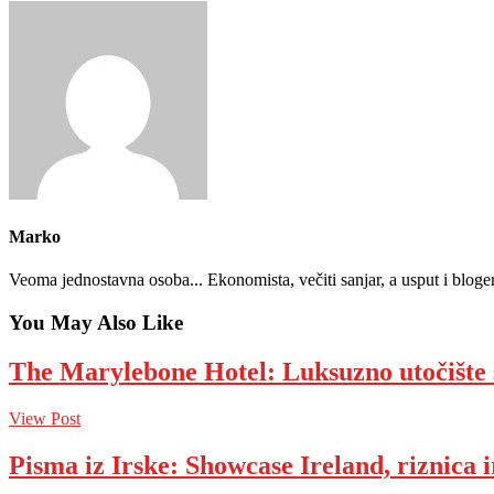
Marko
Veoma jednostavna osoba... Ekonomista, večiti sanjar, a usput i bloge
You May Also Like
The Marylebone Hotel: Luksuzno utočište
View Post
Pisma iz Irske: Showcase Ireland, riznica 