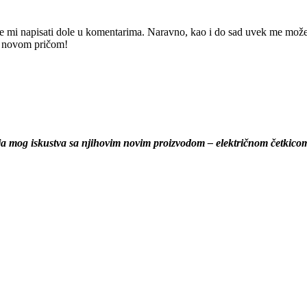
e mi napisati dole u komentarima. Naravno, kao i do sad uvek me možete
m novom pričom!
ija mog iskustva sa njihovim novim proizvodom – električnom četkicom 