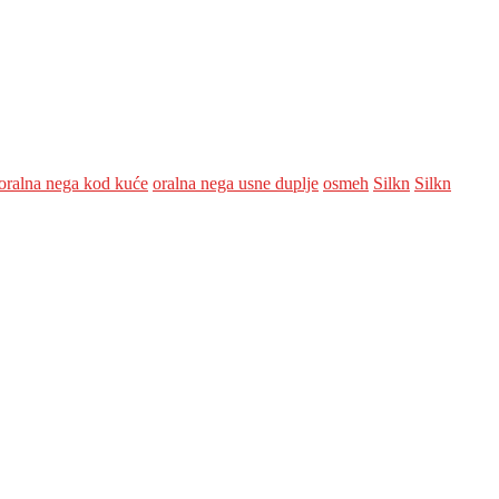
oralna nega kod kuće
oralna nega usne duplje
osmeh
Silkn
Silkn