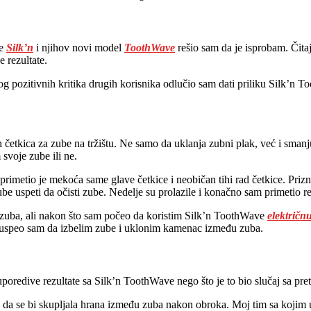
je
Silk’n
i njihov novi model
ToothWave
rešio sam da je isprobam. Čitaj
 rezultate.
 pozitivnih kritika drugih korisnika odlučio sam dati priliku Silk’n Too
nih četkica za zube na tržištu. Ne samo da uklanja zubni plak, već i s
svoje zube ili ne.
rimetio je mekoća same glave četkice i neobičan tihi rad četkice. Pri
 zube uspeti da očisti zube. Nedelje su prolazile i konačno sam primetio r
ja zuba, ali nakon što sam počeo da koristim Silk’n ToothWave
električn
a uspeo sam da izbelim zube i uklonim kamenac između zuba.
uporedive rezultate sa Silk’n ToothWave nego što je to bio slučaj sa pr
e da se bi skupljala hrana između zuba nakon obroka. Moj tim sa koji