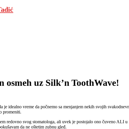
adić
šen osmeh uz Silk’n ToothWave!
da je idealno vreme da počnemo sa menjanjem nekih svojih svakodnevni
o promeniti.
ujem redovno svog stomatologa, ali uvek je postojalo ono čuveno ALI u 
 pokušavam da ne oštetim zubnu gleđ.