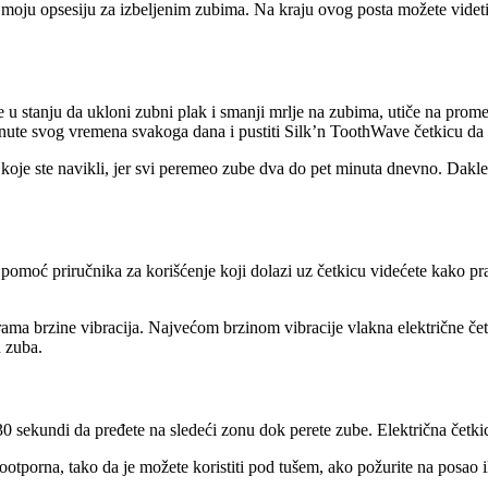
za moju opsesiju za izbeljenim zubima. Na kraju ovog posta možete videti
stanju da ukloni zubni plak i smanji mrlje na zubima, utiče na prome
i minute svog vremena svakoga dana i pustiti Silk’n ToothWave četkicu da
na koje ste navikli, jer svi peremeo zube dva do pet minuta dnevno. Da
pomoć priručnika za korišćenje koji dolazi uz četkicu videćete kako pra
ma brzine vibracija. Najvećom brzinom vibracije vlakna električne č
h zuba.
0 sekundi da pređete na sledeći zonu dok perete zube. Električna četki
otporna, tako da je možete koristiti pod tušem, ako požurite na posao il