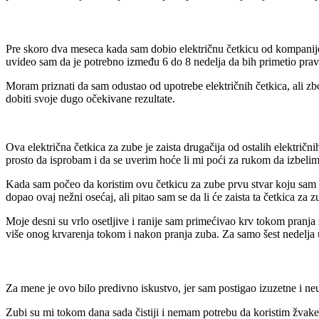
Pre skoro dva meseca kada sam dobio električnu četkicu od kompani
uvideo sam da je potrebno između 6 do 8 nedelja da bih primetio prave
Moram priznati da sam odustao od upotrebe električnih četkica, ali zbog
dobiti svoje dugo očekivane rezultate.
Ova električna četkica za zube je zaista drugačija od ostalih električ
prosto da isprobam i da se uverim hoće li mi poći za rukom da izbelim 
Kada sam počeo da koristim ovu četkicu za zube prvu stvar koju sam p
dopao ovaj nežni osećaj, ali pitao sam se da li će zaista ta četkica za
Moje desni su vrlo osetljive i ranije sam primećivao krv tokom pran
više onog krvarenja tokom i nakon pranja zuba. Za samo šest nedelj
Za mene je ovo bilo predivno iskustvo, jer sam postigao izuzetne i ne
Zubi su mi tokom dana sada čistiji i nemam potrebu da koristim žvak