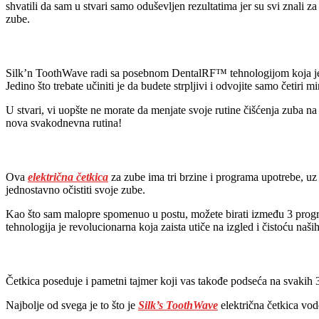
shvatili da sam u stvari samo oduševljen rezultatima jer su svi znali 
zube.
Silk’n ToothWave radi sa posebnom DentalRF™ tehnologijom koja je u 
Jedino što trebate učiniti je da budete strpljivi i odvojite samo četir
U stvari, vi uopšte ne morate da menjate svoje rutine čišćenja zuba 
nova svakodnevna rutina!
Ova
električna četkica
za zube ima tri brzine i programa upotrebe, uz 
jednostavno očistiti svoje zube.
Kao što sam malopre spomenuo u postu, možete birati između 3 progra
tehnologija je revolucionarna koja zaista utiče na izgled i čistoću naši
Četkica poseduje i pametni tajmer koji vas takođe podseća na svakih 3
Najbolje od svega je to što je
Silk’s ToothWave
električna četkica vodo