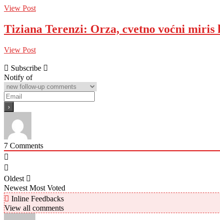
View Post
Tiziana Terenzi: Orza, cvetno voćni miris
View Post
Subscribe
Notify of
7
Comments
Oldest
Newest
Most Voted
Inline Feedbacks
View all comments