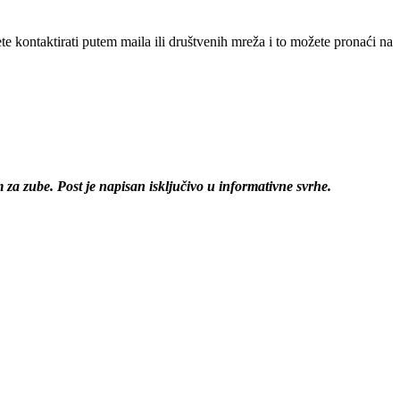
 kontaktirati putem maila ili društvenih mreža i to možete pronaći na
za zube. Post je napisan isključivo u informativne svrhe.