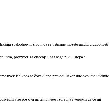
olakšaju svakodnevni život i da se tretmane možete uraditi u udobnosti
i tela, proizvodi za čišćenje lica i nega ruku i stopala.
e uvek leti kada se čovek lepo provodi! Iskoristite ovo leto i učinite
posvetim više postova na temu nege i zdravlja i verujem da će mi