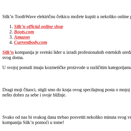
Silk’n ToothWave električnu četkicu možete kupiti u nekoliko online
Silk’n official online shop
Boots.com
Amazon
Currentbody.com
Silk’n
kompanija je svetski lider u izradi profesionalnih estetskih ur
svog doma.
U svojoj ponudi imaju kozmetičke proizvode u različitim kategorijama ne
Dragi moji čitaoci, stigli smo do kraja ovog specilajnog posta o mojo
nešto dobro za sebe i svoje bližnje.
Svako od nas bi svakog dana trebao posvetiti nekoliko minuta svog vre
kompanija Silk’n pomoći u tome!