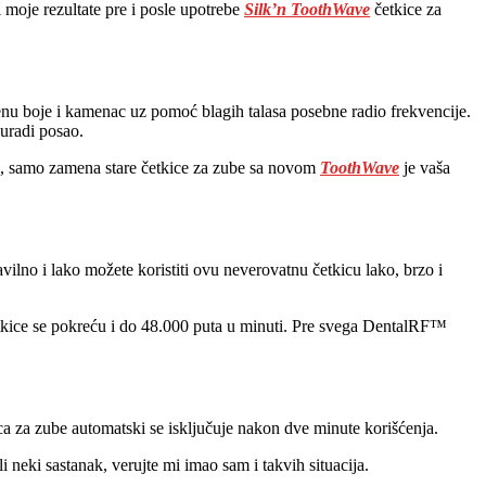
 moje rezultate pre i posle upotrebe
Silk’n ToothWave
četkice za
nu boje i kamenac uz pomoć blagih talasa posebne radio frekvencije.
 uradi posao.
kle, samo zamena stare četkice za zube sa novom
ToothWave
je vaša
vilno i lako možete koristiti ovu neverovatnu četkicu lako, brzo i
etkice se pokreću i do 48.000 puta u minuti. Pre svega DentalRF™
ca za zube automatski se isključuje nakon dve minute korišćenja.
i neki sastanak, verujte mi imao sam i takvih situacija.