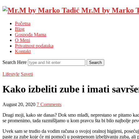
Mr.M by Marko T
Početna
Blog
Gospođa Mama
O Meni
Privatnost podataka
Kontakt
Search Here
Lifestyle
Saveti
Kako izbeliti zube i imati savr
August 20, 2020
7 Comments
Dragi moji, kako ste danas? Dok smo mlađi, neprestano se pitamo ka
se promenimo, tada razmišljamo u kom pravcu šta bi bilo najbolje prv
Uvek sam se trudio da vodim računa o svojoj oralnoj higijeni, poseć
paste za zube koje će mi pomoći u postepenom izbeljivanju zuba, ali