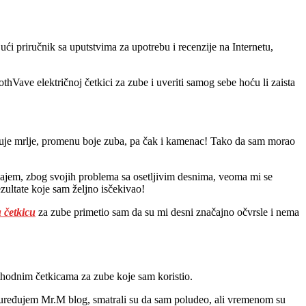
ući priručnik sa uputstvima za upotrebu i recenzije na Internetu,
thVave električnoj četkici za zube i uveriti samog sebe hoću li zaista
manjuje mrlje, promenu boje zuba, pa čak i kamenac! Tako da sam morao
znajem, zbog svojih problema sa osetljivim desnima, veoma mi se
ezultate koje sam željno isčekivao!
u četkicu
za zube primetio sam da su mi desni značajno očvrsle i nema
ethodnim četkicama za zube koje sam koristio.
m uređujem Mr.M blog, smatrali su da sam poludeo, ali vremenom su