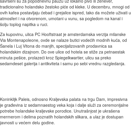
savršeni su za popodnevnu pauzu uz lokalno pivo ili ženever,
tradicionalno holandsko žestoko piće od kleke. U decembru, mnogi od
ovih kafea postavljaju ćebad i grejalice ispred, tako da možete uživati u
atmosferi i na otvorenom, umotani u vunu, sa pogledom na kanal i
šolju toplog napitka u ruci.
Za kupovinu, ulica PC Hooftstraat je amsterdamska verzija milanske
Via Montenapoleone, ovde se nalaze butici vodećih modnih kuća, od
Šanela i Luj Vitona do manjih, specijalizovanih prodavnica sa
holandskim dizajnom. Do ove ulice od hotela se stiže za petnaestak
minuta pešice, prolazeći kroz Spiegelkwartier, ulicu sa preko
sedamdeset galerija i antikviteta i samu po sebi vrednu razgledanja.
Koninklijk Paleis, odnosno Kraljevska palata na trgu Dam, impresivna
je građevina iz sedamnaestog veka koja i dalje služi za ceremonijalne
potrebe holandske kraljevske porodice. Unutrašnjost je ukrašena
mermerom i delima poznatih holandskih slikara, a ulaz je dostupan
javnosti u većem delu godine.