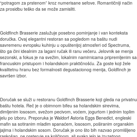
“potragom za prstenom” kroz numerisane sefove. Romantičniji način
za prosidbu teško da se može zamisliti.
Goldfinch Brasserie zaslužuje posebno pominjanje i van konteksta
doručka. Ovaj elegantni restoran sa pogledom na baštu nudi
savremenu evropsku kuhinju u opuštenijoj atmosferi od Spectruma,
što ga čini idealnim za lagani ručak ili ranu večeru. Jelovnik se menja
sezonski, a fokus je na svežim, lokalnim namirnicama pripremljenim sa
francuskim pristupom i holandskom praktičnošću. Za goste koji žele
kvalitetnu hranu bez formalnosti degustacionog menija, Goldfinch je
savršen izbor.
Doručak se služi u restoranu Goldfinch Brasserie koji gleda na privatnu
baštu hotela. Reč je o obimnom bifeu sa holandskim sirevima,
dimljenim lososom, svežom pecivom, voćem, jogurtom i jednim toplim
jelu po izboru. Preporuka je Waldorf Astoria Eggs Benedict, engleski
mafin sa sotiranim mladim spanaćem, lososom, poširanim organskim
jajima i holandskim sosom. Doručak je ono što bih nazvao promišljeno
raskošan, ne preteruje sa količinom, ali svako jelo je izuzetnog