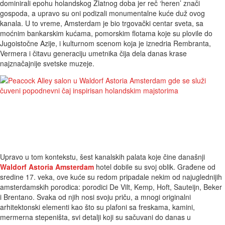
dominirali epohu holandskog Zlatnog doba jer reč ‘heren’ znači
gospoda, a upravo su oni podizali monumentalne kuće duž ovog
kanala. U to vreme, Amsterdam je bio trgovački centar sveta, sa
moćnim bankarskim kućama, pomorskim flotama koje su plovile do
Jugoistočne Azije, i kulturnom scenom koja je iznedria Rembranta,
Vermera i čitavu generaciju umetnika čija dela danas krase
najznačajnije svetske muzeje.
Upravo u tom kontekstu, šest kanalskih palata koje čine današnji
Waldorf Astoria Amsterdam
hotel dobile su svoj oblik. Građene od
sredine 17. veka, ove kuće su redom pripadale nekim od najuglednijih
amsterdamskih porodica: porodici De Vilt, Kemp, Hoft, Sauteijn, Beker
i Brentano. Svaka od njih nosi svoju priču, a mnogi originalni
arhitektonski elementi kao što su plafoni sa freskama, kamini,
mermerna stepeništa, svi detalji koji su sačuvani do danas u