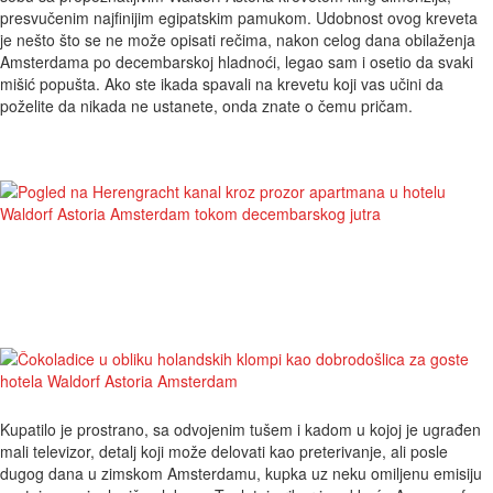
presvučenim najfinijim egipatskim pamukom. Udobnost ovog kreveta
je nešto što se ne može opisati rečima, nakon celog dana obilaženja
Amsterdama po decembarskoj hladnoći, legao sam i osetio da svaki
mišić popušta. Ako ste ikada spavali na krevetu koji vas učini da
poželite da nikada ne ustanete, onda znate o čemu pričam.
Kupatilo je prostrano, sa odvojenim tušem i kadom u kojoj je ugrađen
mali televizor, detalj koji može delovati kao preterivanje, ali posle
dugog dana u zimskom Amsterdamu, kupka uz neku omiljenu emisiju