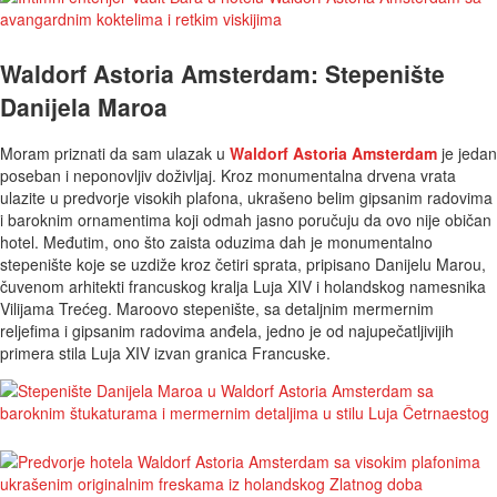
Waldorf Astoria Amsterdam: Stepenište
Danijela Maroa
Moram priznati da sam ulazak u
Waldorf Astoria Amsterdam
je jedan
poseban i neponovljiv doživljaj. Kroz monumentalna drvena vrata
ulazite u predvorje visokih plafona, ukrašeno belim gipsanim radovima
i baroknim ornamentima koji odmah jasno poručuju da ovo nije običan
hotel. Međutim, ono što zaista oduzima dah je monumentalno
stepenište koje se uzdiže kroz četiri sprata, pripisano Danijelu Marou,
čuvenom arhitekti francuskog kralja Luja XIV i holandskog namesnika
Vilijama Trećeg. Maroovo stepenište, sa detaljnim mermernim
reljefima i gipsanim radovima anđela, jedno je od najupečatljivijih
primera stila Luja XIV izvan granica Francuske.