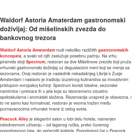
Waldorf Astoria Amaterdam gastronomski
doživljaj: Od mišelinskih zvezda do
bankovnog trezora
Waldorf Astoria Amsterdam
nudi nekoliko različitih
gastronomskih
koncepata
, a svaki od njih zaslužuje posebnu pažnju. Na vrhu
piramide stoji
Spectrum
, restoran sa dve Mišelinove zvezde koji pruža
vrhunski gastronomski doživljaj uz degustacioni meni koji se menja sa
sezonama. Ovaj restoran je naslednik nekadašnjeg Librije’s Zusje
Amsterdam i nastavio je tradiciju izuzetnog kulinarstva sa inovativnim
pristupom evropskoj kuhinji. Spectrum koristi lokalne, sezonske
namirnice i pretvara ih u jela koja su istovremeno vizuelno
spektakularna i aromatski složena. Rezervacija unapred je obavezna, i
to ne samo kao formalnost, restoran je veoma tražen među
poznavaoocima vrhunske hrane iz celog sveta.
Peacock Alley
je elegantni salon u lobi delu hotela, namenjen
celodnevnom uživanju – od laganog ručka, preko čuvenog
popodnevnog čaja, do večernjih koktela. Popodnevni čaj u Peacock