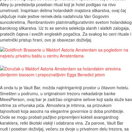
Alley-ju predstavlja poseban ritual koji je hotel podigao na nivo
umetnosti. Inspirisan delima holandskih majstora slikarstva, ovaj čaj
uključuje male jestive remek-dela nadahnuta Van Gogovim
suncokretima, Rembrantovim platnimaifigurativnim svetom holandskog
baroknog slikarstva. Uz to se servira selekcija slanih i slatkih zalogaja,
pratećih čajeva i svežih engleskih pogačica. Za svakog ko ceni rituale i
umetnički pristup hrani, ovo je obavezan doživljaj.
A onda tu je Vault Bar, možda najintrigantniji prostor u čitavom hotelu.
Smešten u podrumu, u originalnom trezoru nekadašnje banke
MeesPierson, ovaj bar je zadržao originalne sefove koji sada služe kao
vitrine za vrhunska pića. Atmosfera je intimna, sa prizvukom
tajnovitosti koja asocira na elegantne govornice iz doba prohibicije.
Ovde se mogu probati pažljivo pripremljeni kokteli avangardnog
karaktera, retki škotski viskiji i odabrana vina. Za parove, Vault Bar
nudi i poseban doživljaj, večeru za dvoje u privatnom delu trezora, sa