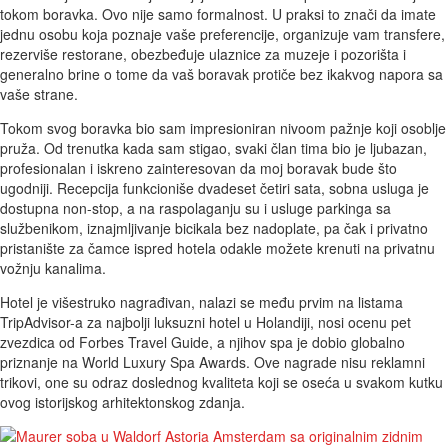
tokom boravka. Ovo nije samo formalnost. U praksi to znači da imate
jednu osobu koja poznaje vaše preferencije, organizuje vam transfere,
rezerviše restorane, obezbeđuje ulaznice za muzeje i pozorišta i
generalno brine o tome da vaš boravak protiče bez ikakvog napora sa
vaše strane.
Tokom svog boravka bio sam impresioniran nivoom pažnje koji osoblje
pruža. Od trenutka kada sam stigao, svaki član tima bio je ljubazan,
profesionalan i iskreno zainteresovan da moj boravak bude što
ugodniji. Recepcija funkcioniše dvadeset četiri sata, sobna usluga je
dostupna non-stop, a na raspolaganju su i usluge parkinga sa
službenikom, iznajmljivanje bicikala bez nadoplate, pa čak i privatno
pristanište za čamce ispred hotela odakle možete krenuti na privatnu
vožnju kanalima.
Hotel je višestruko nagrađivan, nalazi se među prvim na listama
TripAdvisor-a za najbolji luksuzni hotel u Holandiji, nosi ocenu pet
zvezdica od Forbes Travel Guide, a njihov spa je dobio globalno
priznanje na World Luxury Spa Awards. Ove nagrade nisu reklamni
trikovi, one su odraz doslednog kvaliteta koji se oseća u svakom kutku
ovog istorijskog arhitektonskog zdanja.