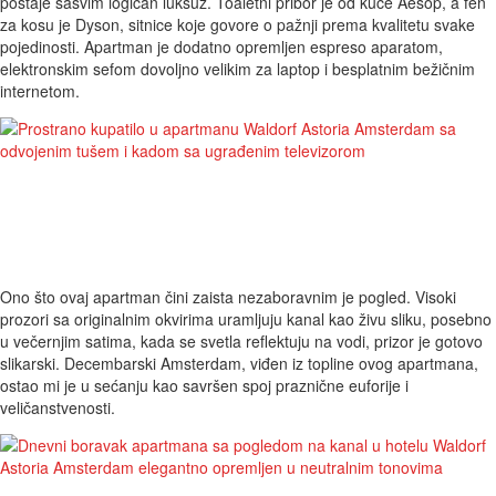
postaje sasvim logičan luksuz. Toaletni pribor je od kuće Aesop, a fen
za kosu je Dyson, sitnice koje govore o pažnji prema kvalitetu svake
pojedinosti. Apartman je dodatno opremljen espreso aparatom,
elektronskim sefom dovoljno velikim za laptop i besplatnim bežičnim
internetom.
Ono što ovaj apartman čini zaista nezaboravnim je pogled. Visoki
prozori sa originalnim okvirima uramljuju kanal kao živu sliku, posebno
u večernjim satima, kada se svetla reflektuju na vodi, prizor je gotovo
slikarski. Decembarski Amsterdam, viđen iz topline ovog apartmana,
ostao mi je u sećanju kao savršen spoj praznične euforije i
veličanstvenosti.