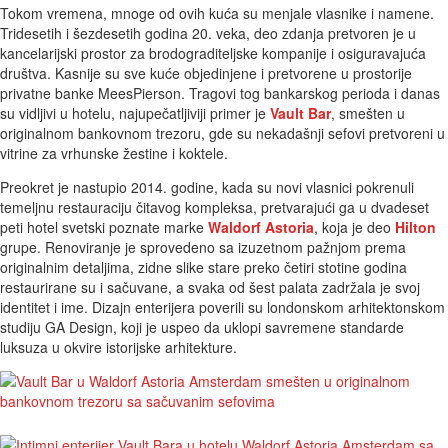
Tokom vremena, mnoge od ovih kuća su menjale vlasnike i namene.
Tridesetih i šezdesetih godina 20. veka, deo zdanja pretvoren je u
kancelarijski prostor za brodograditeljske kompanije i osiguravajuća
društva. Kasnije su sve kuće objedinjene i pretvorene u prostorije
privatne banke MeesPierson. Tragovi tog bankarskog perioda i danas
su vidljivi u hotelu, najupečatljiviji primer je
Vault Bar
, smešten u
originalnom bankovnom trezoru, gde su nekadašnji sefovi pretvoreni u
vitrine za vrhunske žestine i koktele.
Preokret je nastupio 2014. godine, kada su novi vlasnici pokrenuli
temeljnu restauraciju čitavog kompleksa, pretvarajući ga u dvadeset
peti hotel svetski poznate marke
Waldorf Astoria
, koja je deo
Hilton
grupe. Renoviranje je sprovedeno sa izuzetnom pažnjom prema
originalnim detaljima, zidne slike stare preko četiri stotine godina
restaurirane su i sačuvane, a svaka od šest palata zadržala je svoj
identitet i ime. Dizajn enterijera poverili su londonskom arhitektonskom
studiju GA Design, koji je uspeo da uklopi savremene standarde
luksuza u okvire istorijske arhitekture.