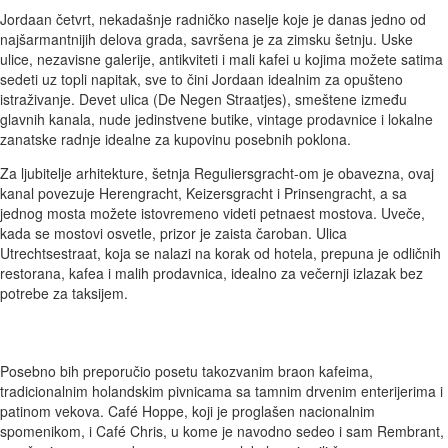
Jordaan četvrt, nekadašnje radničko naselje koje je danas jedno od
najšarmantnijih delova grada, savršena je za zimsku šetnju. Uske
ulice, nezavisne galerije, antikviteti i mali kafei u kojima možete satima
sedeti uz topli napitak, sve to čini Jordaan idealnim za opušteno
istraživanje. Devet ulica (De Negen Straatjes), smeštene između
glavnih kanala, nude jedinstvene butike, vintage prodavnice i lokalne
zanatske radnje idealne za kupovinu posebnih poklona.
Za ljubitelje arhitekture, šetnja Reguliersgracht-om je obavezna, ovaj
kanal povezuje Herengracht, Keizersgracht i Prinsengracht, a sa
jednog mosta možete istovremeno videti petnaest mostova. Uveče,
kada se mostovi osvetle, prizor je zaista čaroban. Ulica
Utrechtsestraat, koja se nalazi na korak od hotela, prepuna je odličnih
restorana, kafea i malih prodavnica, idealno za večernji izlazak bez
potrebe za taksijem.
Posebno bih preporučio posetu takozvanim braon kafeima,
tradicionalnim holandskim pivnicama sa tamnim drvenim enterijerima i
patinom vekova. Café Hoppe, koji je proglašen nacionalnim
spomenikom, i Café Chris, u kome je navodno sedeo i sam Rembrant,