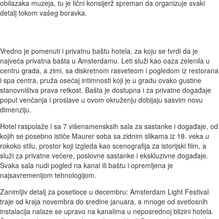
obilazaka muzeja, tu je lični konsijerž spreman da organizuje svaki
detalj tokom vašeg boravka.
Vredno je pomenuti i privatnu baštu hotela, za koju se tvrdi da je
najveća privatna bašta u Amsterdamu. Leti služi kao oaza zelenila u
centru grada, a zimi, sa diskretnom rasveteom i pogledom iz restorana
i spa centra, pruža osećaj intimnosti koji je u gradu ovako gustine
stanovništva prava retkost. Bašta je dostupna i za privatne događaje
poput venčanja i proslave u ovom okruženju dobijaju sasvim novu
dimenziju.
Hotel raspolaže i sa 7 višenamensksih sala za sastanke i događaje, od
kojih se posebno ističe Maurer soba sa zidnim slikama iz 18. veka u
rokoko stilu, prostor koji izgleda kao scenografija za istorijski film, a
služi za privatne večere, poslovne sastanke i ekskluzivne događaje.
Svaka sala nudi pogled na kanal ili baštu i opremljena je
najsavremenijom tehnologijom.
Zanimljiv detalj za posetioce u decembru: Amsterdam Light Festival
traje od kraja novembra do sredine januara, a mnoge od svetlosnih
instalacija nalaze se upravo na kanalima u neposrednoj blizini hotela.