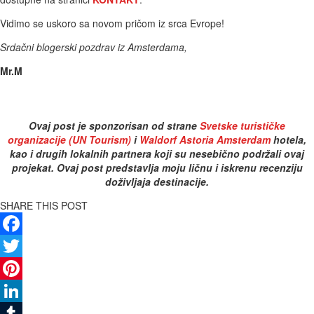
Vidimo se uskoro sa novom pričom iz srca Evrope!
Srdačni blogerski pozdrav iz Amsterdama,
Mr.M
Ovaj post je sponzorisan od strane
Svetske turističke
organizacije (UN Tourism)
i
Waldorf Astoria Amsterdam
hotela,
kao i drugih lokalnih partnera koji su nesebično podržali ovaj
projekat. Ovaj post predstavlja moju ličnu i iskrenu recenziju
doživljaja destinacije.
SHARE THIS POST
Facebook
Twitter
Pinterest
LinkedIn