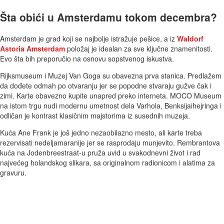
Šta obići u Amsterdamu tokom decembra?
Amsterdam je grad koji se najbolje istražuje pešice, a iz
Waldorf
Astoria Amsterdam
položaj je idealan za sve ključne znamenitosti.
Evo šta bih preporučio na osnovu sopstvenog iskustva.
Rijksmuseum i Muzej Van Goga su obavezna prva stanica. Predlažem
da dođete odmah po otvaranju jer se popodne stvaraju gužve čak i
zimi. Karte obavezno kupite unapred preko interneta. MOCO Museum
na istom trgu nudi modernu umetnost dela Varhola, Benksijaihejringa i
odličan je kontrast klasičnim majstorima iz susednih muzeja.
Kuća Ane Frank je još jedno nezaobilazno mesto, ali karte treba
rezervisati nedeljamaranije jer se rasprodaju munjevito. Rembrantova
kuća na Jodenbreestraat-u pruža uvid u svakodnevni život i rad
najvećeg holandskog slikara, sa originalnom radionicom i alatima za
gravuru.