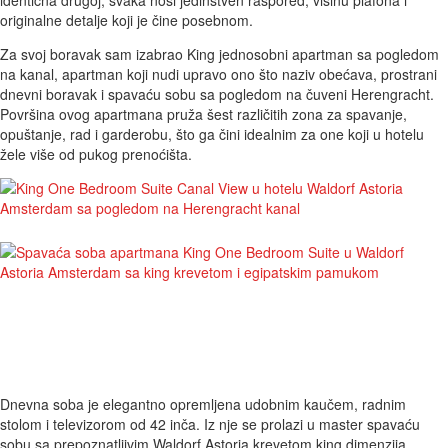
originalne detalje koji je čine posebnom.
Za svoj boravak sam izabrao King jednosobni apartman sa pogledom
na kanal, apartman koji nudi upravo ono što naziv obećava, prostrani
dnevni boravak i spavaću sobu sa pogledom na čuveni Herengracht.
Površina ovog apartmana pruža šest različitih zona za spavanje,
opuštanje, rad i garderobu, što ga čini idealnim za one koji u hotelu
žele više od pukog prenoćišta.
Dnevna soba je elegantno opremljena udobnim kaučem, radnim
stolom i televizorom od 42 inča. Iz nje se prolazi u master spavaću
sobu sa prepoznatljivim Waldorf Astoria krevetom king dimenzija,