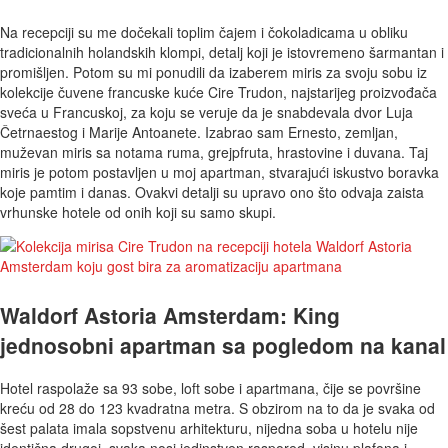
Na recepciji su me dočekali toplim čajem i čokoladicama u obliku
tradicionalnih holandskih klompi, detalj koji je istovremeno šarmantan i
promišljen. Potom su mi ponudili da izaberem miris za svoju sobu iz
kolekcije čuvene francuske kuće Cire Trudon, najstarijeg proizvođača
sveća u Francuskoj, za koju se veruje da je snabdevala dvor Luja
Četrnaestog i Marije Antoanete. Izabrao sam Ernesto, zemljan,
muževan miris sa notama ruma, grejpfruta, hrastovine i duvana. Taj
miris je potom postavljen u moj apartman, stvarajući iskustvo boravka
koje pamtim i danas. Ovakvi detalji su upravo ono što odvaja zaista
vrhunske hotele od onih koji su samo skupi.
Waldorf Astoria Amsterdam: King
jednosobni apartman sa pogledom na kanal
Hotel raspolaže sa 93 sobe, loft sobe i apartmana, čije se površine
kreću od 28 do 123 kvadratna metra. S obzirom na to da je svaka od
šest palata imala sopstvenu arhitekturu, nijedna soba u hotelu nije
identična drugoj, svaka nosi jedinstven raspored, visinu plafona i