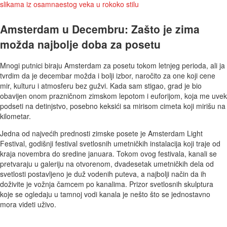
Amsterdam u Decembru: Zašto je zima
možda najbolje doba za posetu
Mnogi putnici biraju Amsterdam za posetu tokom letnjeg perioda, ali ja
tvrdim da je decembar možda i bolji izbor, naročito za one koji cene
mir, kulturu i atmosferu bez gužvi. Kada sam stigao, grad je bio
obavijen onom prazničnom zimskom lepotom i euforijom, koja me uvek
podseti na detinjstvo, posebno keksići sa mirisom cimeta koji mirišu na
kilometar.
Jedna od najvećih prednosti zimske posete je Amsterdam Light
Festival, godišnji festival svetlosnih umetničkih instalacija koji traje od
kraja novembra do sredine januara. Tokom ovog festivala, kanali se
pretvaraju u galeriju na otvorenom, dvadesetak umetničkih dela od
svetlosti postavljeno je duž vodenih puteva, a najbolji način da ih
doživite je vožnja čamcem po kanalima. Prizor svetlosnih skulptura
koje se ogledaju u tamnoj vodi kanala je nešto što se jednostavno
mora videti uživo.