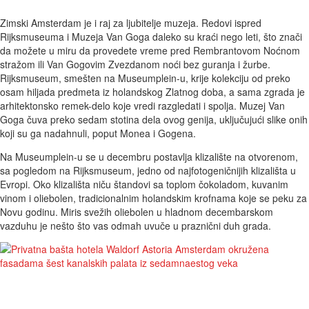
Zimski Amsterdam je i raj za ljubitelje muzeja. Redovi ispred
Rijksmuseuma i Muzeja Van Goga daleko su kraći nego leti, što znači
da možete u miru da provedete vreme pred Rembrantovom Noćnom
stražom ili Van Gogovim Zvezdanom noći bez guranja i žurbe.
Rijksmuseum, smešten na Museumplein-u, krije kolekciju od preko
osam hiljada predmeta iz holandskog Zlatnog doba, a sama zgrada je
arhitektonsko remek-delo koje vredi razgledati i spolja. Muzej Van
Goga čuva preko sedam stotina dela ovog genija, uključujući slike onih
koji su ga nadahnuli, poput Monea i Gogena.
Na Museumplein-u se u decembru postavlja klizalište na otvorenom,
sa pogledom na Rijksmuseum, jedno od najfotogeničnijih klizališta u
Evropi. Oko klizališta niču štandovi sa toplom čokoladom, kuvanim
vinom i oliebolen, tradicionalnim holandskim krofnama koje se peku za
Novu godinu. Miris svežih oliebolen u hladnom decembarskom
vazduhu je nešto što vas odmah uvuče u praznični duh grada.