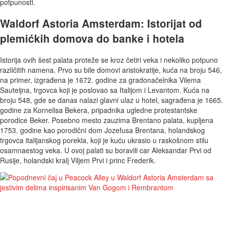
potpunosti.
Waldorf Astoria Amsterdam: Istorijat od
plemićkih domova do banke i hotela
Istorija ovih šest palata proteže se kroz četiri veka i nekoliko potpuno
različitih namena. Prvo su bile domovi aristokratije, kuća na broju 546,
na primer, izgrađena je 1672. godine za gradonačelnika Vilema
Sauteijna, trgovca koji je poslovao sa Italijom i Levantom. Kuća na
broju 548, gde se danas nalazi glavni ulaz u hotel, sagrađena je 1665.
godine za Kornelisa Bekera, pripadnika ugledne protestantske
porodice Beker. Posebno mesto zauzima Brentano palata, kupljena
1753. godine kao porodični dom Jozefusa Brentana, holandskog
trgovca italijanskog porekla, koji je kuću ukrasio u raskošnom stilu
osamnaestog veka. U ovoj palati su boravili car Aleksandar Prvi od
Rusije, holandski kralj Viljem Prvi i princ Frederik.