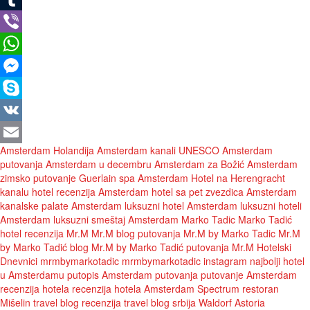
Tumblr
Viber
WhatsApp
Messenger
Skype
VK
Amsterdam Holandija
Amsterdam kanali UNESCO
Amsterdam
Email
putovanja
Amsterdam u decembru
Amsterdam za Božić
Amsterdam
zimsko putovanje
Guerlain spa Amsterdam
Hotel na Herengracht
kanalu
hotel recenzija Amsterdam
hotel sa pet zvezdica Amsterdam
kanalske palate Amsterdam
luksuzni hotel Amsterdam
luksuzni hoteli
Amsterdam
luksuzni smeštaj Amsterdam
Marko Tadic
Marko Tadić
hotel recenzija
Mr.M
Mr.M blog putovanja
Mr.M by Marko Tadic
Mr.M
by Marko Tadić blog
Mr.M by Marko Tadić putovanja
Mr.M Hotelski
Dnevnici
mrmbymarkotadic
mrmbymarkotadic instagram
najbolji hotel
u Amsterdamu
putopis Amsterdam
putovanja
putovanje Amsterdam
recenzija hotela
recenzija hotela Amsterdam
Spectrum restoran
Mišelin
travel blog recenzija
travel blog srbija
Waldorf Astoria