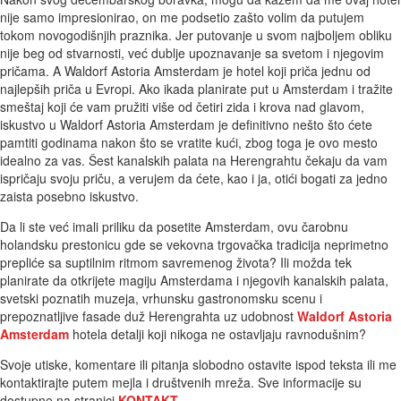
nije samo impresionirao, on me podsetio zašto volim da putujem
tokom novogodišnjih praznika. Jer putovanje u svom najboljem obliku
nije beg od stvarnosti, već dublje upoznavanje sa svetom i njegovim
pričama. A Waldorf Astoria Amsterdam je hotel koji priča jednu od
najlepših priča u Evropi. Ako ikada planirate put u Amsterdam i tražite
smeštaj koji će vam pružiti više od četiri zida i krova nad glavom,
iskustvo u Waldorf Astoria Amsterdam je definitivno nešto što ćete
pamtiti godinama nakon što se vratite kući, zbog toga je ovo mesto
idealno za vas. Šest kanalskih palata na Herengrahtu čekaju da vam
ispričaju svoju priču, a verujem da ćete, kao i ja, otići bogati za jedno
zaista posebno iskustvo.
Da li ste već imali priliku da posetite Amsterdam, ovu čarobnu
holandsku prestonicu gde se vekovna trgovačka tradicija neprimetno
prepliće sa suptilnim ritmom savremenog života? Ili možda tek
planirate da otkrijete magiju Amsterdama i njegovih kanalskih palata,
svetski poznatih muzeja, vrhunsku gastronomsku scenu i
prepoznatljive fasade duž Herengrahta uz udobnost
Waldorf Astoria
Amsterdam
hotela detalji koji nikoga ne ostavljaju ravnodušnim?
Svoje utiske, komentare ili pitanja slobodno ostavite ispod teksta ili me
kontaktirajte putem mejla i društvenih mreža. Sve informacije su
dostupne na stranici
KONTAKT
.