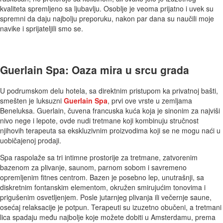
kvaliteta spremljeno sa ljubavlju. Osoblje je veoma prijatno i uvek su
spremni da daju najbolju preporuku, nakon par dana su naučili moje
navike i sprijateljili smo se.
Guerlain Spa: Oaza mira u srcu grada
U podrumskom delu hotela, sa direktnim pristupom ka privatnoj bašti,
smešten je luksuzni
Guerlain Spa
, prvi ove vrste u zemljama
Beneluksa. Guerlain, čuvena francuska kuća koja je sinonim za najviši
nivo nege i lepote, ovde nudi tretmane koji kombinuju stručnost
njihovih terapeuta sa ekskluzivnim proizvodima koji se ne mogu naći u
uobičajenoj prodaji.
Spa raspolaže sa tri intimne prostorije za tretmane, zatvorenim
bazenom za plivanje, saunom, parnom sobom i savremeno
opremljenim fitnes centrom. Bazen je posebno lep, unutrašnji, sa
diskretnim fontanskim elementom, okružen smirujućim tonovima i
prigušenim osvetljenjem. Posle jutarnjeg plivanja ili večernje saune,
osećaj relaksacije je potpun. Terapeuti su izuzetno obučeni, a tretmani
lica spadaju među najbolje koje možete dobiti u Amsterdamu, prema