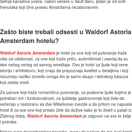
Šetnja kanalima uveče, nakon večere u Vault Baru, jedan je od onih
trenutaka koji čine posetu Amstrdama nezaboravnim.
Zašto biste trebali odsesti u Waldorf Astoria
Amsterdam hotelu?
Waldorf Astoria Amsterdam
je hotel za one koji od putovanja traže
više od udobnosti, za one koji traže priču, autentičnost i osećaj da su
deo nečeg većeg od samog smeštaja. Ovo je hotel za ljude koji cene
istoriju i arhitekturu, koji znaju da prepoznaju kvalitet u detaljima i koji
razumeju razliku između onoga što je samo skupo i istinskog luksuza
koji zaista vredi.
Za parove koji traže romantično putovanje, za poslovne ljude kojima je
potreban mir i funkcionalnost, za ljubitelje gastronomije koji žele da
večeraju u restoranu sa dve Mišelinove zvezde a da pritom ne napuste
hotel ili za sve one koji prosto žele da dožive kako je to živeti u palati iz
Zlatnog doba,
Waldorf Astoria Amsterdam
je odgovor na sve te želje
i potrebe.
Nakon svog decembarskog boravka, mogu da kažem da me ovaj hotel