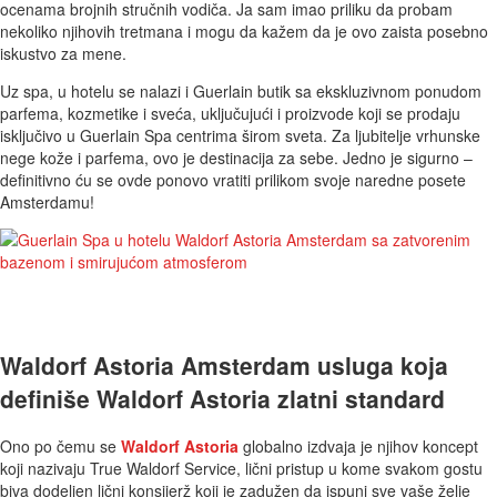
ocenama brojnih stručnih vodiča. Ja sam imao priliku da probam
nekoliko njihovih tretmana i mogu da kažem da je ovo zaista posebno
iskustvo za mene.
Uz spa, u hotelu se nalazi i Guerlain butik sa ekskluzivnom ponudom
parfema, kozmetike i sveća, uključujući i proizvode koji se prodaju
isključivo u Guerlain Spa centrima širom sveta. Za ljubitelje vrhunske
nege kože i parfema, ovo je destinacija za sebe. Jedno je sigurno –
definitivno ću se ovde ponovo vratiti prilikom svoje naredne posete
Amsterdamu!
Waldorf Astoria Amsterdam usluga koja
definiše Waldorf Astoria zlatni standard
Ono po čemu se
Waldorf Astoria
globalno izdvaja je njihov koncept
koji nazivaju True Waldorf Service, lični pristup u kome svakom gostu
biva dodeljen lični konsijerž koji je zadužen da ispuni sve vaše želje