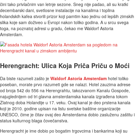
čini tako privlačnim van letnje sezone. Sneg nije padao, ali su kratki
decembarski dani, svetlosne instalacije na kanalima i toplina
holandskih kafea stvorili prizor koji pamtim kao jednu od lepših zimskih
slika koje sam doživeo u Evropi nakon toliko godina. A u srcu svega
toga, na poznatoj adresi u gradu, čekao me Waldorf Astoria
Amsterdam.
Herengracht: Ulica Koja Priča Priču o Moći
Da biste razumeli zašto je
Waldorf Astoria Amsterdam
hotel toliko
poseban, morate prvo razumeti gde se nalazi. Hotel zauzima adrese
od broja 542 do 556 na Herengrahtu, takozvanom Kanalu Gospode,
najuglednijem od tri glavna amsterdamska kanala izgrađena tokom
Zlatnog doba Holandije u 17. veku. Ovaj kanal je deo prstena kanala
koji je 2010. godine upisan na listu svetske baštine organizacije
UNESCO, čime je čitav ovaj deo Amsterdama dobio zasluženu zaštitu i
status kulturnog blaga čovečanstva.
Herengracht je ime dobio po bogatim trgovcima i bankarima koji su