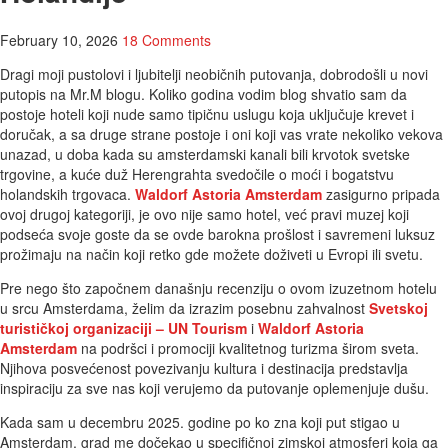
February 10, 2026
18 Comments
Dragi moji pustolovi i ljubitelji neobičnih putovanja, dobrodošli u novi
putopis na Mr.M blogu. Koliko godina vodim blog shvatio sam da
postoje hoteli koji nude samo tipičnu uslugu koja uključuje krevet i
doručak, a sa druge strane postoje i oni koji vas vrate nekoliko vekova
unazad, u doba kada su amsterdamski kanali bili krvotok svetske
trgovine, a kuće duž Herengrahta svedočile o moći i bogatstvu
holandskih trgovaca.
Waldorf Astoria Amsterdam
zasigurno pripada
ovoj drugoj kategoriji, je ovo nije samo hotel, već pravi muzej koji
podseća svoje goste da se ovde barokna prošlost i savremeni luksuz
prožimaju na način koji retko gde možete doživeti u Evropi ili svetu.
Pre nego što započnem današnju recenziju o ovom izuzetnom hotelu
u srcu Amsterdama, želim da izrazim posebnu zahvalnost
Svetskoj
turističkoj organizaciji – UN Tourism
i
Waldorf Astoria
Amsterdam
na podršci i promociji kvalitetnog turizma širom sveta.
Njihova posvećenost povezivanju kultura i destinacija predstavlja
inspiraciju za sve nas koji verujemo da putovanje oplemenjuje dušu.
Kada sam u decembru 2025. godine po ko zna koji put stigao u
Amsterdam, grad me dočekao u specifičnoj zimskoj atmosferi koja ga