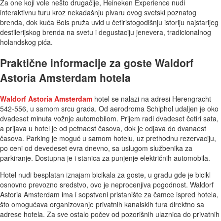
Za one koji vole nešto drugačije, Heineken Experience nudi
interaktivnu turu kroz nekadašnju pivaru ovog svetski poznatog
brenda, dok kuća Bols pruža uvid u četiristogodišnju istoriju najstarijeg
destilerijskog brenda na svetu i degustaciju jenevera, tradicionalnog
holandskog pića.
Praktične informacije za goste Waldorf
Astoria Amsterdam hotela
Waldorf Astoria Amsterdam
hotel se nalazi na adresi Herengracht
542-556, u samom srcu grada. Od aerodroma Schiphol udaljen je oko
dvadeset minuta vožnje automobilom. Prijem radi dvadeset četiri sata,
a prijava u hotel je od petnaest časova, dok je odjava do dvanaest
časova. Parking je moguć u samom hotelu, uz prethodnu rezervaciju,
po ceni od devedeset evra dnevno, sa uslugom službenika za
parkiranje. Dostupna je i stanica za punjenje električnih automobila.
Hotel nudi besplatan iznajam bicikala za goste, u gradu gde je bicikl
osnovno prevozno sredstvo, ovo je neprocenjiva pogodnost. Waldorf
Astoria Amsterdam ima i sopstveni pristanište za čamce ispred hotela,
što omogućava organizovanje privatnih kanalskih tura direktno sa
adrese hotela. Za sve ostalo počev od pozorišnih ulaznica do privatnih