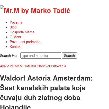
Mr.M
by
Početna
Marko
Blog
Gospođa Mama
Tadić
O Meni
Privatnost podataka
Kontakt
Search Here
Avanture
Mr.M Hotelski Dnevnici
Putovanja
Waldorf Astoria Amsterdam:
Šest kanalskih palata koje
čuvaju duh zlatnog doba
Holandije