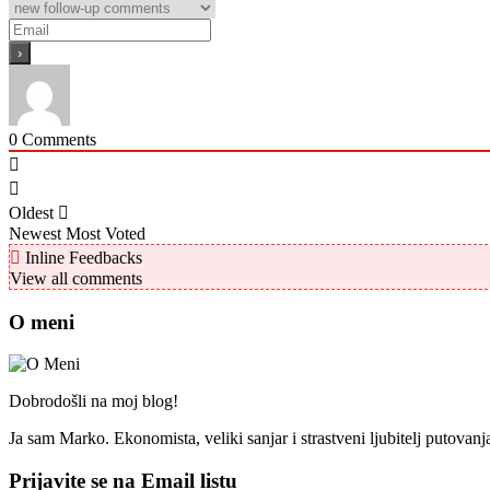
0
Comments
Oldest
Newest
Most Voted
Inline Feedbacks
View all comments
O meni
Dobrodošli na moj blog!
Ja sam Marko. Ekonomista, veliki sanjar i strastveni ljubitelj putovan
Prijavite se na Email listu