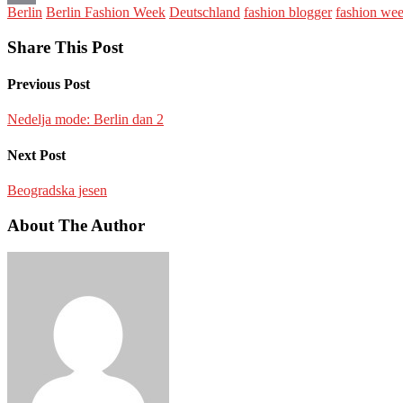
Berlin
Berlin Fashion Week
Deutschland
fashion blogger
fashion we
Email
Share This Post
Previous Post
Nedelja mode: Berlin dan 2
Next Post
Beogradska jesen
About The Author