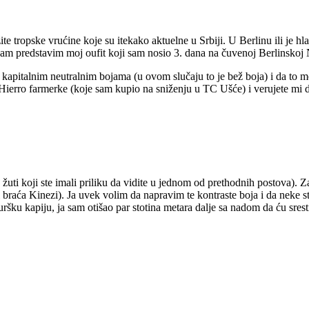
ite tropske vrućine koje su itekako aktuelne u Srbiji. U Berlinu ili je 
vam predstavim moj oufit koji sam nosio 3. dana na čuvenoj Berlinskoj
 kapitalnim neutralnim bojama (u ovom slučaju to je bež boja) i da to
ierro farmerke (koje sam kupio na sniženju u TC Ušće) i verujete mi d
ti koji ste imali priliku da vidite u jednom od prethodnih postova). Za 2
 braća Kinezi). Ja uvek volim da napravim te kontraste boja i da neke 
uršku kapiju, ja sam otišao par stotina metara dalje sa nadom da ću sr