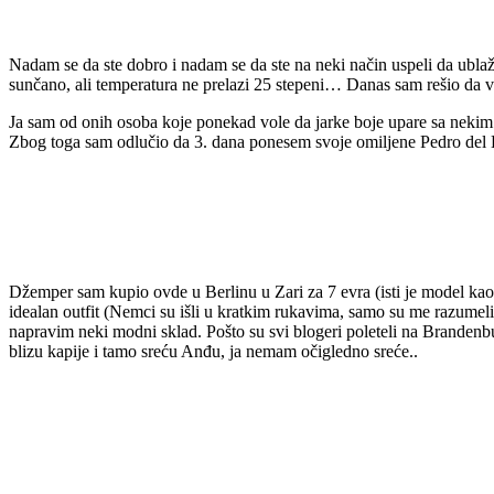
Nadam se da ste dobro i nadam se da ste na neki način uspeli da ublaž
sunčano, ali temperatura ne prelazi 25 stepeni… Danas sam rešio da 
Ja sam od onih osoba koje ponekad vole da jarke boje upare sa nekim
Zbog toga sam odlučio da 3. dana ponesem svoje omiljene Pedro del H
Džemper sam kupio ovde u Berlinu u Zari za 7 evra (isti je model kao žu
idealan outfit (Nemci su išli u kratkim rukavima, samo su me razumeli
napravim neki modni sklad. Pošto su svi blogeri poleteli na Brandenb
blizu kapije i tamo sreću Anđu, ja nemam očigledno sreće..