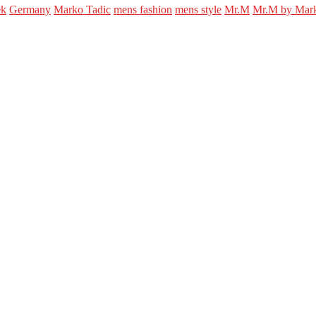
ek
Germany
Marko Tadic
mens fashion
mens style
Mr.M
Mr.M by Mark