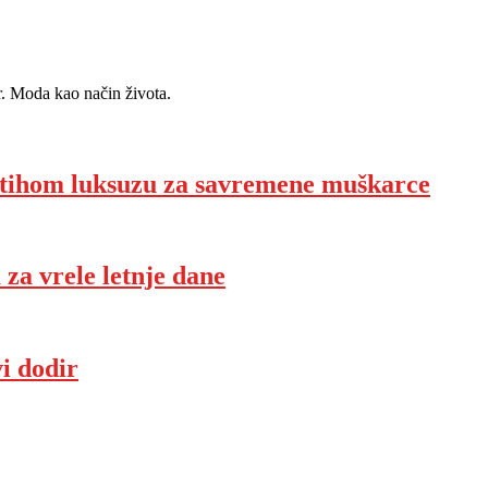
r. Moda kao način života.
 tihom luksuzu za savremene muškarce
 za vrele letnje dane
vi dodir