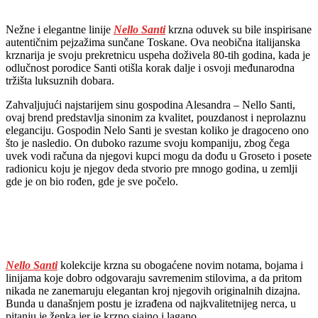
Nežne i elegantne linije
Nello Santi
krzna oduvek su bile inspirisane
autentičnim pejzažima sunčane Toskane. Ova neobična italijanska
krznarija je svoju prekretnicu uspeha doživela 80-tih godina, kada je
odlučnost porodice Santi otišla korak dalje i osvoji međunarodna
tržišta luksuznih dobara.
Zahvaljujući najstarijem sinu gospodina Alesandra – Nello Santi,
ovaj brend predstavlja sinonim za kvalitet, pouzdanost i neprolaznu
eleganciju. Gospodin Nelo Santi je svestan koliko je dragoceno ono
što je nasledio. On duboko razume svoju kompaniju, zbog čega
uvek vodi računa da njegovi kupci mogu da dođu u Groseto i posete
radionicu koju je njegov deda stvorio pre mnogo godina, u zemlji
gde je on bio rođen, gde je sve počelo.
Nello Santi
kolekcije krzna su obogaćene novim notama, bojama i
linijama koje dobro odgovaraju savremenim stilovima, a da pritom
nikada ne zanemaruju elegantan kroj njegovih originalnih dizajna.
Bunda u današnjem postu je izrađena od najkvalitetnijeg nerca, u
pitanju je ženka jer je krzno sjajno i lagano.