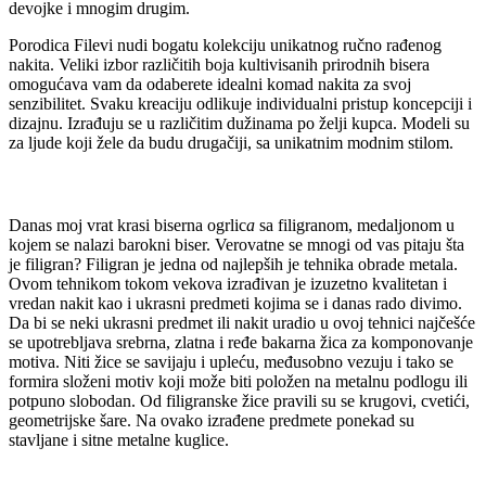
devojke i mnogim drugim.
Porodica Filevi nudi bogatu kolekciju unikatnog ručno rađenog
nakita. Veliki izbor različitih boja kultivisanih prirodnih bisera
omogućava vam da odaberete idealni komad nakita za svoj
senzibilitet. Svaku kreaciju odlikuje individualni pristup koncepciji i
dizajnu. Izrađuju se u različitim dužinama po želji kupca. Modeli su
za ljude koji žele da budu drugačiji, sa unikatnim modnim stilom.
Danas moj vrat krasi biserna ogrlic
a
sa filigranom, medaljonom u
kojem se nalazi barokni biser. Verovatne se mnogi od vas pitaju šta
je filigran? Filigran je jedna od najlepših je tehnika obrade metala.
Ovom tehnikom tokom vekova izrađivan je izuzetno kvalitetan i
vredan nakit kao i ukrasni predmeti kojima se i danas rado divimo.
Da bi se neki ukrasni predmet ili nakit uradio u ovoj tehnici najčešće
se upotrebljava srebrna, zlatna i ređe bakarna žica za komponovanje
motiva. Niti žice se savijaju i upleću, međusobno vezuju i tako se
formira složeni motiv koji može biti položen na metalnu podlogu ili
potpuno slobodan. Od filigranske žice pravili su se krugovi, cvetići,
geometrijske šare. Na ovako izrađene predmete ponekad su
stavljane i sitne metalne kuglice.