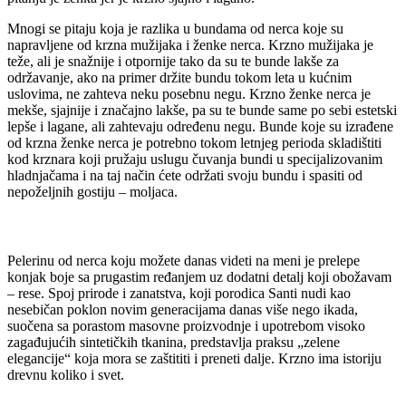
Mnogi se pitaju koja je razlika u bundama od nerca koje su
napravljene od krzna mužijaka i ženke nerca. Krzno mužijaka je
teže, ali je snažnije i otpornije tako da su te bunde lakše za
održavanje, ako na primer držite bundu tokom leta u kućnim
uslovima, ne zahteva neku posebnu negu. Krzno ženke nerca je
mekše, sjajnije i značajno lakše, pa su te bunde same po sebi estetski
lepše i lagane, ali zahtevaju određenu negu. Bunde koje su izrađene
od krzna ženke nerca je potrebno tokom letnjeg perioda skladištiti
kod krznara koji pružaju uslugu čuvanja bundi u specijalizovanim
hladnjačama i na taj način ćete održati svoju bundu i spasiti od
nepoželjnih gostiju – moljaca.
Pelerinu od nerca koju možete danas videti na meni je prelepe
konjak boje sa prugastim ređanjem uz dodatni detalj koji obožavam
– rese. Spoj prirode i zanatstva, koji porodica Santi nudi kao
nesebičan poklon novim generacijama danas više nego ikada,
suočena sa porastom masovne proizvodnje i upotrebom visoko
zagađujućih sintetičkih tkanina, predstavlja praksu „zelene
elegancije“ koja mora se zaštititi i preneti dalje. Krzno ima istoriju
drevnu koliko i svet.