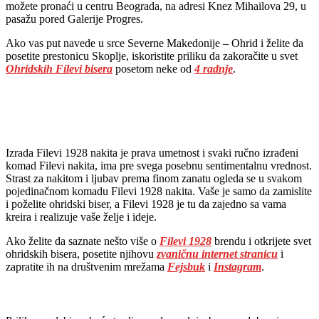
možete pronaći u centru Beograda, na adresi Knez Mihailova 29, u
pasažu pored Galerije Progres.
Ako vas put navede u srce Severne Makedonije – Ohrid i želite da
posetite prestonicu Skoplje, iskoristite priliku da zakoračite u svet
Ohridskih Filevi bisera
posetom neke od
4 radnje
.
Izrada Filevi 1928 nakita je prava umetnost i svaki ručno izrađeni
komad Filevi nakita, ima pre svega posebnu sentimentalnu vrednost.
Strast za nakitom i ljubav prema finom zanatu ogleda se u svakom
pojedinačnom komadu Filevi 1928 nakita. Vaše je samo da zamislite
i poželite ohridski biser, a Filevi 1928 je tu da zajedno sa vama
kreira i realizuje vaše želje i ideje.
Ako želite da saznate nešto više o
Filevi 1928
brendu i otkrijete svet
ohridskih bisera, posetite njihovu
zvaničnu
internet stranicu
i
zapratite ih na društvenim mrežama
Fejsbuk
i
Instagram
.