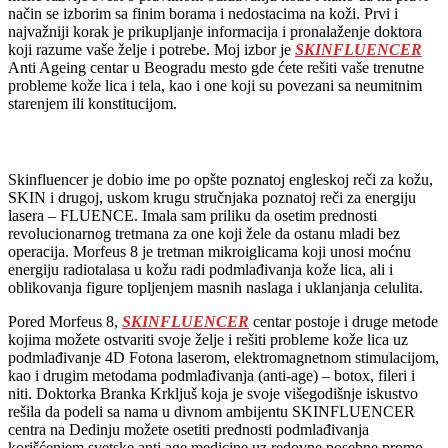
način se izborim sa finim borama i nedostacima na koži. Prvi i
najvažniji korak je prikupljanje informacija i pronalaženje doktora
koji razume vaše želje i potrebe. Moj izbor je
SKINFLUENCER
Anti Ageing centar u Beogradu mesto gde ćete rešiti vaše trenutne
probleme kože lica i tela, kao i one koji su povezani sa neumitnim
starenjem ili konstitucijom.
Skinfluencer je dobio ime po opšte poznatoj engleskoj reči za kožu,
SKIN i drugoj, uskom krugu stručnjaka poznatoj reči za energiju
lasera – FLUENCE. Imala sam priliku da osetim prednosti
revolucionarnog tretmana za one koji žele da ostanu mladi bez
operacija. Morfeus 8 je tretman mikroiglicama koji unosi moćnu
energiju radiotalasa u kožu radi podmlađivanja kože lica, ali i
oblikovanja figure topljenjem masnih naslaga i uklanjanja celulita.
Pored Morfeus 8,
SKINFLUENCER
centar postoje i druge metode
kojima možete ostvariti svoje želje i rešiti probleme kože lica uz
podmlađivanje 4D Fotona laserom, elektromagnetnom stimulacijom,
kao i drugim metodama podmlađivanja (anti-age) – botox, fileri i
niti. Doktorka Branka Krkljuš koja je svoje višegodišnje iskustvo
rešila da podeli sa nama u divnom ambijentu SKINFLUENCER
centra na Dedinju možete osetiti prednosti podmlađivanja
korišćenjem svetske anti age medicine uz redovne posebne promo