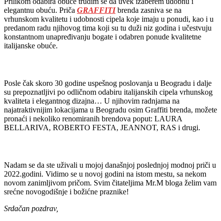
Prilikom odabira obuće trudim se da uvek izaberem udobnu i
elegantnu obuću. Priča
GRAFFITI
brenda zasniva se na
vrhunskom kvalitetu i udobnosti cipela koje imaju u ponudi, kao i u
predanom radu njihovog tima koji su tu duži niz godina i učestvuju
konstantnom unapređivanju bogate i odabren ponude kvalitetne
italijanske obuće.
Posle čak skoro 30 godine uspešnog poslovanja u Beogradu i dalje
su prepoznatljivi po odličnom odabiru italijanskih cipela vrhunskog
kvaliteta i elegantnog dizajna… U njihovim radnjama na
najatraktivnijim lokacijama u Beogradu osim Graffiti brenda, možete
pronaći i nekoliko renomiranih brendova poput: LAURA
BELLARIVA, ROBERTO FESTA, JEANNOT, RAS i drugi.
Nadam se da ste uživali u mojoj današnjoj poslednjoj modnoj priči u
2022.godini. Vidimo se u novoj godini na istom mestu, sa nekom
novom zanimljivom pričom. Svim čitateljima Mr.M bloga želim vam
srećne novogodišnje i božićne praznike!
Srdačan pozdrav,