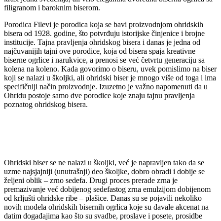
filigranom i baroknim biserom.
Porodica Filevi je porodica koja se bavi proizvodnjom ohridskih
bisera od 1928. godine, što potvrđuju istorijske činjenice i brojne
institucije. Tajna pravljenja ohridskog bisera i danas je jedna od
najčuvanijih tajni ove porodice, koja od bisera spaja kreativne
biserne ogrlice i narukvice, a prenosi se već četvrtu generaciju sa
kolena na koleno. Kada govorimo o biseru, uvek pomislimo na biser
koji se nalazi u školjki, ali ohridski biser je mnogo više od toga i ima
specifičniji način proizvodnje. Izuzetno je važno napomenuti da u
Ohridu postoje samo dve porodice koje znaju tajnu pravljenja
poznatog ohridskog bisera.
Ohridski biser se ne nalazi u školjki, već je napravljen tako da se
uzme najsjajniji (unutrašnji) deo školjke, dobro obradi i dobije se
željeni oblik – zrno sedefa. Drugi proces prerade zrna je
premazivanje već dobijenog sedefastog zrna emulzijom dobijenom
od krljušti ohridske ribe – plašice. Danas su se pojavili nekoliko
novih modela ohridskih bisernih ogrlica koje su davale akcenat na
datim događajima kao što su svadbe, proslave i posete, prosidbe