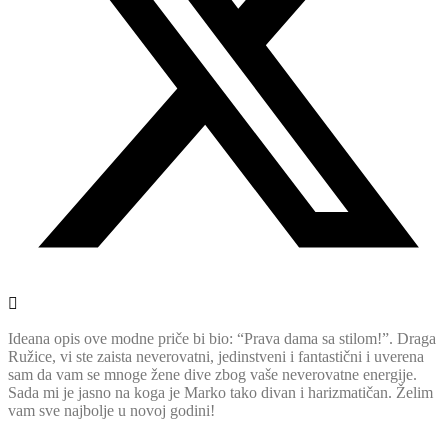
Ideana opis ove modne priče bi bio: “Prava dama sa stilom!”. Draga
Ružice, vi ste zaista neverovatni, jedinstveni i fantastični i uverena
sam da vam se mnoge žene dive zbog vaše neverovatne energije.
Sada mi je jasno na koga je Marko tako divan i harizmatičan. Želim
vam sve najbolje u novoj godini!