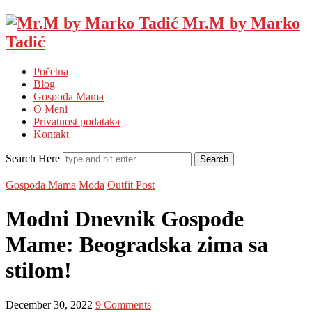
Mr.M by Marko
Tadić
Početna
Blog
Gospođa Mama
O Meni
Privatnost podataka
Kontakt
Search Here
Gospođa Mama
Moda
Outfit Post
Modni Dnevnik Gospođe
Mame: Beogradska zima sa
stilom!
December 30, 2022
9 Comments