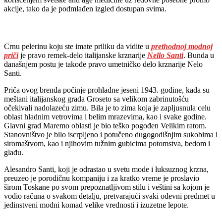
akcije, tako da je podmlađen izgled dostupan svima.
Crnu pelerinu koju ste imate priliku da vidite u
prethodnoj modnoj
priči
je pravo remek-delo italijanske krznarije
Nello Santi
. Bunda u
današnjem postu je takođe pravo umetničko delo krznarije Nelo
Santi.
Priča ovog brenda počinje prohladne jeseni 1943. godine, kada su
meštani italijanskog grada Groseto sa velikom zabrinutošću
očekivali nadolazeću zimu. Bila je to zima koja je zapljusnula celu
oblast hladnim vetrovima i belim mrazevima, kao i svake godine.
Glavni grad Maremo oblasti je bio teško pogođen Velikim ratom.
Stanovništvo je bilo iscrpljeno i potučeno dugogodišnjim sukobima i
siromaštvom, kao i njihovim tužnim gubicima potomstva, bedom i
glađu.
Alesandro Santi, koji je odrastao u svetu mode i luksuznog krzna,
preuzeo je porodičnu kompaniju i za kratko vreme je proslavio
širom Toskane po svom prepoznatljivom stilu i veštini sa kojom je
vodio računa o svakom detalju, pretvarajući svaki odevni predmet u
jedinstveni modni komad velike vrednosti i izuzetne lepote.