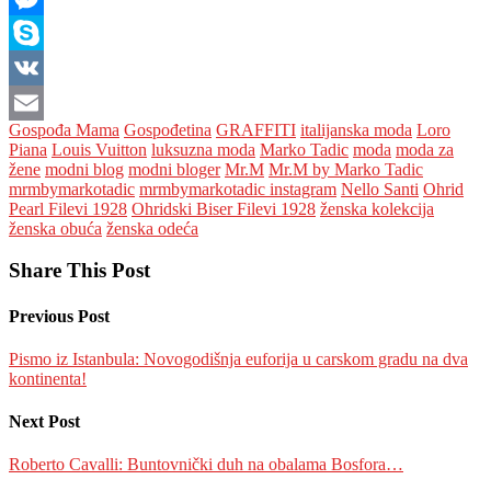
Messenger
Skype
VK
Gospođa Mama
Gospođetina
GRAFFITI
italijanska moda
Loro
Email
Piana
Louis Vuitton
luksuzna moda
Marko Tadic
moda
moda za
žene
modni blog
modni bloger
Mr.M
Mr.M by Marko Tadic
mrmbymarkotadic
mrmbymarkotadic instagram
Nello Santi
Ohrid
Pearl Filevi 1928
Ohridski Biser Filevi 1928
ženska kolekcija
ženska obuća
ženska odeća
Share This Post
Previous Post
Pismo iz Istanbula: Novogodišnja euforija u carskom gradu na dva
kontinenta!
Next Post
Roberto Cavalli: Buntovnički duh na obalama Bosfora…