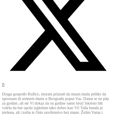
Draga gospođo Ružice, moram priznati da nisam imala prilike da
upoznam ili sretnem damu u Beogradu poput Vas. Dama se ne pita
za godine, ali ste Vi dokaz da su godine samo broj! Iskreno bih
volela da bar upola izgledam tako dobro kao Vi! Vaša bunda je
prelepa, ali i torba je čisto savršenstvo bez mane. Želim Vama i