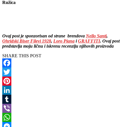
Ružica
Ovaj post je sponzorisan od strane brendova
Nello Santi
,
Ohridski Biser Filevi 1928
,
Loro Piana
i
GRAFFITI
. Ovaj post
predstavlja moju ličnu i iskrenu recenziju njihovih proizvoda
SHARE THIS POST
Facebook
Twitter
Pinterest
LinkedIn
Tumblr
Viber
WhatsApp