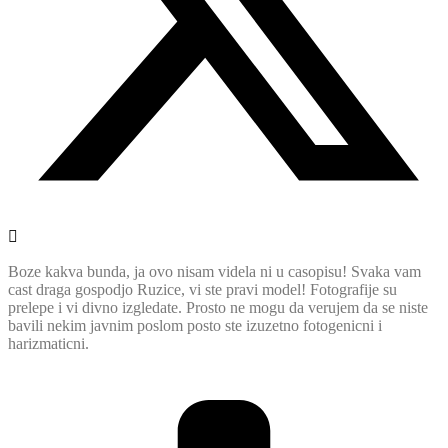
Boze kakva bunda, ja ovo nisam videla ni u casopisu! Svaka vam
cast draga gospodjo Ruzice, vi ste pravi model! Fotografije su
prelepe i vi divno izgledate. Prosto ne mogu da verujem da se niste
bavili nekim javnim poslom posto ste izuzetno fotogenicni i
harizmaticni.