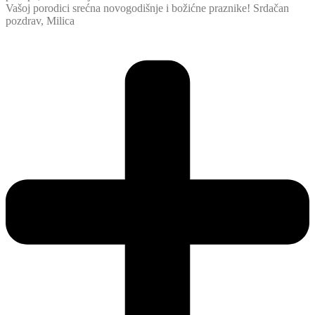
Vašoj porodici srećna novogodišnje i božićne praznike! Srdačan
pozdrav, Milica