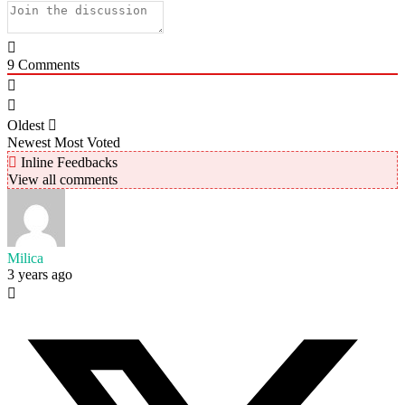
9
Comments
Oldest
Newest
Most Voted
Inline Feedbacks
View all comments
Milica
3 years ago