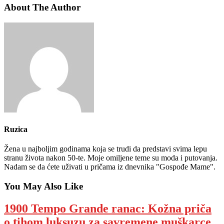
About The Author
Ruzica
Žena u najboljim godinama koja se trudi da predstavi svima lepu
stranu života nakon 50-te. Moje omiljene teme su moda i putovanja.
Nadam se da ćete uživati u pričama iz dnevnika "Gospođe Mame".
You May Also Like
1900 Tempo Grande ranac: Kožna priča
o tihom luksuzu za savremene muškarce