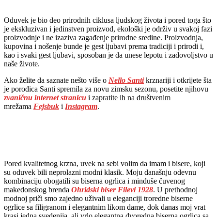
Oduvek je bio deo prirodnih ciklusa ljudskog života i pored toga što
je ekskluzivan i jedinstven proizvod, ekološki je održiv u svakoj fazi
proizvodnje i ne izaziva zagađenje prirodne sredine. Proizvodnja,
kupovina i nošenje bunde je gest ljubavi prema tradiciji i prirodi i,
kao i svaki gest ljubavi, sposoban je da unese lepotu i zadovoljstvo u
naše živote.
Ako želite da saznate nešto više o
Nello Santi
krznariji i otkrijete šta
je porodica Santi spremila za novu zimsku sezonu, posetite njihovu
zvaničnu
internet stranicu
i zapratite ih na društvenim
mrežama
Fejsbuk
i
Instagram
.
Pored kvalitetnog krzna, uvek na sebi volim da imam i bisere, koji
su oduvek bili neprolazni modni klasik. Moju današnju odevnu
kombinaciju obogatili su biserna ogrlica i minđuše čuvenog
makedonskog brenda
Ohridski biser Filevi 1928
. U prethodnoj
modnoj priči smo zajedno uživali u eleganciji troredne biserne
ogrlice sa filigranom i elegantnim likom dame, dok danas moj vrat
krasi jedna svedenija, ali vrlo elegantna dvoredna biserna ogrlica sa