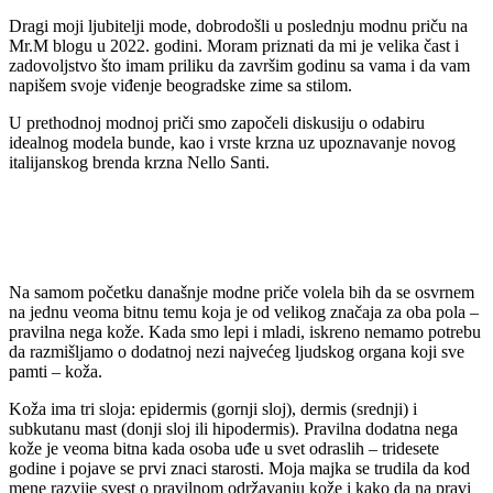
Dragi moji ljubitelji mode, dobrodošli u poslednju modnu priču na
Mr.M blogu u 2022. godini. Moram priznati da mi je velika čast i
zadovoljstvo što imam priliku da završim godinu sa vama i da vam
napišem svoje viđenje beogradske zime sa stilom.
U prethodnoj modnoj priči smo započeli diskusiju o odabiru
idealnog modela bunde, kao i vrste krzna uz upoznavanje novog
italijanskog brenda krzna Nello Santi.
Na samom početku današnje modne priče volela bih da se osvrnem
na jednu veoma bitnu temu koja je od velikog značaja za oba pola –
pravilna nega kože. Kada smo lepi i mladi, iskreno nemamo potrebu
da razmišljamo o dodatnoj nezi najvećeg ljudskog organa koji sve
pamti – koža.
Koža ima tri sloja: epidermis (gornji sloj), dermis (srednji) i
subkutanu mast (donji sloj ili hipodermis). Pravilna dodatna nega
kože je veoma bitna kada osoba uđe u svet odraslih – tridesete
godine i pojave se prvi znaci starosti. Moja majka se trudila da kod
mene razvije svest o pravilnom održavanju kože i kako da na pravi