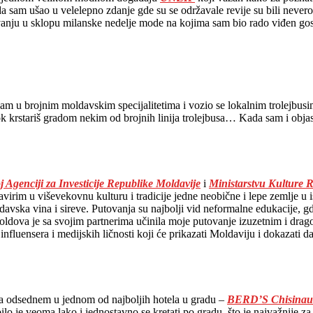
a sam ušao u velelepno zdanje gde su se održavale revije su bili nevero
vanju u sklopu milanske nedelje mode na kojima sam bio rado viđen gos
am u brojnim moldavskim specijalitetima i vozio se lokalnim trolejbusim
dok krstariš gradom nekim od brojnih linija trolejbusa… Kada sam i obja
 Agenciji za Investicije Republike Moldavije
i
Ministarstvu Kulture 
virim u viševekovnu kulturu i tradicije jedne neobične i lepe zemlje u
avska vina i sireve. Putovanja su najbolji vid neformalne edukacije, gde
Moldova je sa svojim partnerima učinila moje putovanje izuzetnim i drago 
 influensera i medijskih ličnosti koji će prikazati Moldaviju i dokazati 
 da odsednem u jednom od najboljih hotela u gradu –
BERD’S Chisinau 
ilo je veoma lako i jednostavno se kretati po gradu, što je najvažnije z