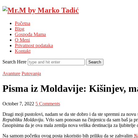
Mr.M
by
Početna
Marko
Blog
Tadić
Gospođa Mama
O Meni
Privatnost podataka
Kontakt
Search Here
Avanture
Putovanja
Pisma iz Moldavije: Kišinjev, 
October 7, 2022
5 Comments
Dragi moji pustolovi, nadam se da ste dobro i da ste spremni za novu
Republiku Moldaviju
. Vrlo sam ponosan na činjenicu da sam baš ja pr
časopisima da je ova mala zemlja nova velika destinacija za ljubitelje 
Na samom početku ovog posta iskoristio bih priliku da se zahvalim
Na