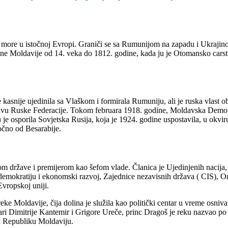
 more u istočnoj Evropi. Graniči se sa Rumunijom na zapadu i Ukrajinom
vine Moldavije od 14. veka do 1812. godine, kada ju je Otomansko carst
ne kasnije ujedinila sa Vlaškom i formirala Rumuniju, ali je ruska vla
avu Ruske Federacije. Tokom februara 1918. godine, Moldavska Demokrat
u je osporila Sovjetska Rusija, koja je 1924. godine uspostavila, u o
očno od Besarabije.
m države i premijerom kao šefom vlade. Članica je Ujedinjenih nacija,
mokratiju i ekonomski razvoj, Zajednice nezavisnih država ( CIS), O
Evropskoj uniji.
ke Moldavije, čija dolina je služila kao politički centar u vreme osni
ari Dimitrije Kantemir i Grigore Ureče, princ Dragoš je reku nazvao p
na Republiku Moldaviju.