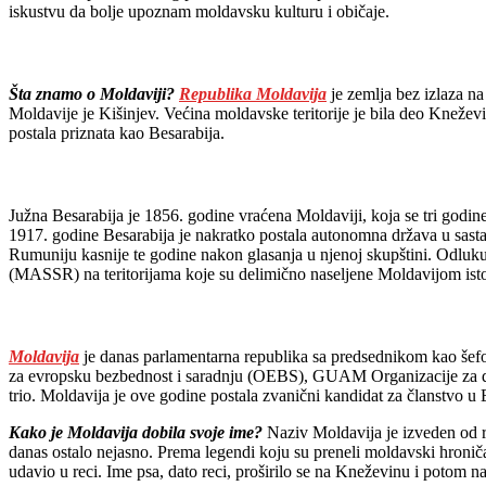
iskustvu da bolje upoznam moldavsku kulturu i običaje.
Šta znamo o Moldaviji?
Republika Moldavija
je zemlja bez izlaza na
Moldavije je Kišinjev. Većina moldavske teritorije je bila deo Kneže
postala priznata kao Besarabija.
Južna Besarabija je 1856. godine vraćena Moldaviji, koja se tri godi
1917. godine Besarabija je nakratko postala autonomna država u sast
Rumuniju kasnije te godine nakon glasanja u njenoj skupštini. Odluk
(MASSR) na teritorijama koje su delimično naseljene Moldavijom ist
Moldavija
je danas parlamentarna republika sa predsednikom kao šefo
za evropsku bezbednost i saradnju (OEBS), GUAM Organizacije za de
trio. Moldavija je ove godine postala zvanični kandidat za članstvo u 
Kako je Moldavija dobila svoje ime?
Naziv Moldavija je izveden od re
danas ostalo nejasno. Prema legendi koju su preneli moldavski hronič
udavio u reci. Ime psa, dato reci, proširilo se na Kneževinu i potom 