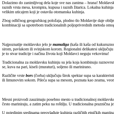
Dolazimo do zanimljivog dela koje sve nas zanima – hrana! Moldavska k
raznih vrsta mesa, krompira, kupusa i raznih žitarica. Lokalna kuhinja 
velikim uticajem koji je ostavila otomanska kuhinja.
Zbog odličnog geografskog položaja, plodno tlo Moldavije daje obilje g
kombinaciji sa upotrebom tradicionalnih poljoprivrednih metoda omog
Najpoznatije moldavsko jelo je
mamaliga
(kaša ili kaša od kukuruzno
sirom, pavlakom ili svinjskom korom. Regionalni delikatesi uključuju b
je to stvar tradicije i načina života koji Moldavci neguju vekovima!
Tradicionalna za moldavsku kuhinju su jela koja kombinuju raznovrsno po
se, kuva na pari, kiseli (muraturi), soljeno ili marinirano.
Različite vrste
bors
(čorba) uključuju širok spektar supa sa karakterist
ili limunovim sokom. Pileća supa sa mesom, poznata kao zeama, veo
Mesni proizvodi zauzimaju posebno mesto u tradicionalnoj moldavskoj ku
često mariniraju, a zatim peku na roštilju. U tradicionalna praznična 
U pojedinim sredinama preovlađuje kuhinja različitih etničkih manjin