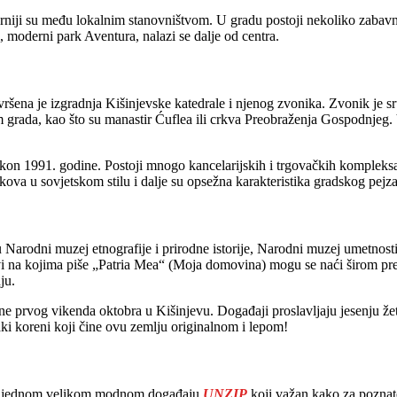
pularniji su među lokalnim stanovništvom. U gradu postoji nekoliko zaba
i, moderni park Aventura, nalazi se dalje od centra.
avršena je izgradnja Kišinjevske katedrale i njenog zvonika. Zvonik je 
 grada, kao što su manastir Ćuflea ili crkva Preobraženja Gospodnjeg.
n 1991. godine. Postoji mnogo kancelarijskih i trgovačkih kompleksa ko
ova u sovjetskom stilu i dalje su opsežna karakteristika gradskog pejza
Narodni muzej etnografije i prirodne istorije, Narodni muzej umetnosti i
i na kojima piše „Patria Mea“ (Moja domovina) mogu se naći širom pres
ju.
ne prvog vikenda oktobra u Kišinjevu. Događaji proslavljaju jesenju žetv
jaki koreni koji čine ovu zemlju originalnom i lepom!
jem jednom velikom modnom događaju
UNZIP
koji važan kako za poznat