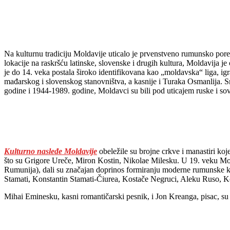
Na kulturnu tradiciju Moldavije uticalo je prvenstveno rumunsko porek
lokacije na raskršću latinske, slovenske i drugih kultura, Moldavija je
je do 14. veka postala široko identifikovana kao „moldavska“ liga, ig
mađarskog i slovenskog stanovništva, a kasnije i Turaka Osmanlija. 
godine i 1944-1989. godine, Moldavci su bili pod uticajem ruske i sovj
Kulturno nasleđe Moldavije
obeležile su brojne crkve i manastiri koj
što su Grigore Ureče, Miron Kostin, Nikolae Milesku. U 19. veku Mo
Rumunija), dali su značajan doprinos formiranju moderne rumunske k
Stamati, Konstantin Stamati-Čiurea, Kostače Negruci, Aleku Ruso, Ko
Mihai Eminesku, kasni romantičarski pesnik, i Jon Kreanga, pisac, su 