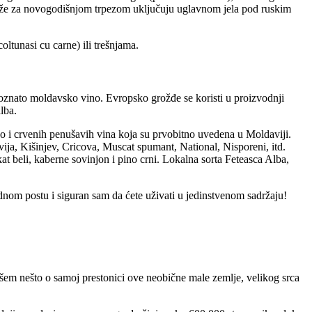
luže za novogodišnjom trpezom uključuju uglavnom jela pod ruskim
ltunasi cu carne) ili trešnjama.
 poznato moldavsko vino. Evropsko grožđe se koristi u proizvodnji
lba.
ao i crvenih penušavih vina koja su prvobitno uvedena u Moldaviji.
ja, Kišinjev, Cricova, Muscat spumant, National, Nisporeni, itd.
kat beli, kaberne sovinjon i pino crni. Lokalna sorta Feteasca Alba,
dnom postu i siguran sam da ćete uživati u jedinstvenom sadržaju!
šem nešto o samoj prestonici ove neobične male zemlje, velikog srca