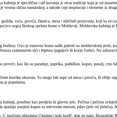
uhinja je specifična i stil kuvanja je stvar tradicije koja je od izuze
je veoma slična rumunskoj, a takođe crpi inspiraciju i elemente iz drugih
rožđa, voća, povrća, žitarica, mesa i mlečnih proizvoda, koji su svi n
ućava uzgoj širokog spektra hrane u Moldaviji. Moldavska kuhinja je 
g brašna). Ovo je osnovna hrana nalik palenti na moldavskom stolu, koja
ranza (salamureni sir) i friptura (jagnjeće ili kozje čorbe). Ne zabora
vrće, kao što su paradajz, paprika, patlidžan, kupus, pasulj, crni luk, 
ičnim kiselim ukusom. To mogu biti supe od mesa i povrća, ili riblje s
ma je popularna.
hinji, posebno kao predjelo ili glavno jelo. Pečena i pečena svinjetina,
jela spadaju punjeni kupus sa mlevenim mesom, pilav (jelo od pirinča), že
a. U istočnim oblastima Ukrajinci jedu boršč, dok na jugu, Besarabski 