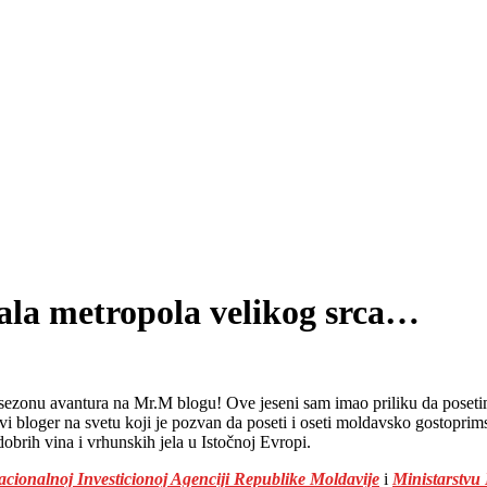
mala metropola velikog srca…
 sezonu avantura na Mr.M blogu! Ove jeseni sam imao priliku da poseti
vi bloger na svetu koji je pozvan da poseti i oseti moldavsko gostoprim
dobrih vina i vrhunskih jela u Istočnoj Evropi.
cionalnoj Investicionoj Agenciji Republike Moldavije
i
Ministarstvu