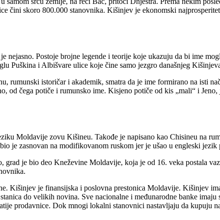
zi se u samom srcu zemlje, na reci Bač, pritoci Dnjestra. Prema nekim p
ice čini skoro 800.000 stanovnika. Kišinjev je ekonomski najprosperitetni
e nejasno. Postoje brojne legende i teorije koje ukazuju da bi ime mogl
uglu Puškina i Albišvare ulice koje čine samo jezgro današnjeg Kišinjev
anu, rumunski istoričar i akademik, smatra da je ime formirano na isti na
, od čega potiče i rumunsko ime. Kisjeno potiče od kis „mali“ i Jeno
jeziku Moldavije zovu Kišineu. Takođe je napisano kao Chisineu na ru
, bio je zasnovan na modifikovanom ruskom jer je ušao u engleski jezik
grad je bio deo Kneževine Moldavije, koja je od 16. veka postala vazal
anovnika.
ne. Kišinjev je finansijska i poslovna prestonica Moldavije. Kišinjev im
 stanica do velikih novina. Sve nacionalne i međunarodne banke imaju s
tije prodavnice. Dok mnogi lokalni stanovnici nastavljaju da kupuju na 