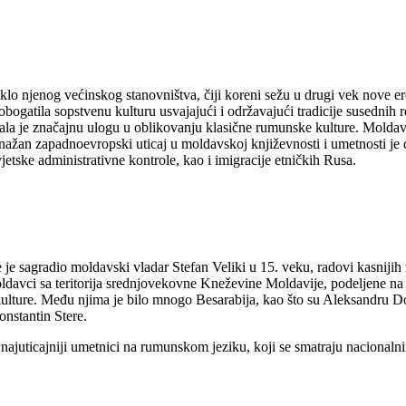
lo njenog većinskog stanovništva, čiji koreni sežu u drugi vek nove e
 obogatila sopstvenu kulturu usvajajući i održavajući tradicije susedni
rala je značajnu ulogu u oblikovanju klasične rumunske kulture. Moldavs
Snažan zapadnoevropski uticaj u moldavskoj književnosti i umetnosti je
etske administrativne kontrole, kao i imigracije etničkih Rusa.
e je sagradio moldavski vladar Stefan Veliki u 15. veku, radovi kasniji
ldavci sa teritorija srednjovekovne Kneževine Moldavije, podeljene n
ulture. Među njima je bilo mnogo Besarabija, kao što su Aleksandru 
nstantin Stere.
najuticajniji umetnici na rumunskom jeziku, koji se smatraju nacionaln