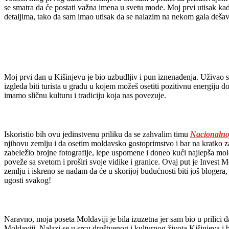
se smatra da će postati važna imena u svetu mode. Moj prvi utisak kad
detaljima, tako da sam imao utisak da se nalazim na nekom gala deša
Moj prvi dan u Kišinjevu je bio uzbudljiv i pun iznenađenja. Uživao s
izgleda biti turista u gradu u kojem možeš osetiti pozitivnu energiju 
imamo sličnu kulturu i tradiciju koja nas povezuje.
Iskoristio bih ovu jedinstvenu priliku da se zahvalim timu
Nacionalnoj
njihovu zemlju i da osetim moldavsko gostoprimstvo i bar na kratko za
zabeležio brojne fotografije, lepe uspomene i doneo kući najlepša mold
poveže sa svetom i proširi svoje vidike i granice. Ovaj put je Invest 
zemlju i iskreno se nadam da će u skorijoj budućnosti biti još blogera,
ugosti svakog!
Naravno, moja poseta Moldaviji je bila izuzetna jer sam bio u prilici
Moldaviji. Nalazi se u srcu društvenog i kulturnog života Kišinjeva i b