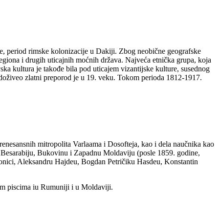
re, period rimske kolonizacije u Dakiji. Zbog neobične geografske
h regiona i drugih uticajnih moćnih država. Najveća etnička grupa, koja
ka kultura je takođe bila pod uticajem vizantijske kulture, susednog
 doživeo zlatni preporod je u 19. veku. Tokom perioda 1812-1917.
h renesansnih mitropolita Varlaama i Dosofteja, kao i dela naučnika kao
a Besarabiju, Bukovinu i Zapadnu Moldaviju (posle 1859. godine,
Donici, Aleksandru Hajdeu, Bogdan Petričiku Hasdeu, Konstantin
im piscima iu Rumuniji i u Moldaviji.