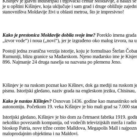
Kišinjev je glavni industrijski i trgovački centar Moldavije, a nala
je u opštini Kišinjev, koja uključuje i sam grad i druge obližnje zajedn
stanovništva Moldavije živi u oblasti metroa, što je impresivno!
Kako je prestonica Moldavije dobila svoje ime?
Poreklo imena grada j
„izvor vode“) i noua („novi“), jer je izgrađeno oko malog izvora, na 
Postoji jedna zvanična verzija istorije, koju je formulisao Štefan Čob
Rumuniji, blizu granice sa Mađarskom. Njeno mađarsko ime je Kisjeno
896. Najmanje 24 druga naselja su nazvana po plemenu Jeno.
Kišinjev je na ruskom poznat kao Kišinev, dok ga mediji na ruskom 
pismu. Istorijski gledano, naziv grada na engleskom jeziku, Chisinau
Kako je nastao Kišinjev?
Osnovan 1436. godine kao manastirsko selo, 
autonomiju. Početkom 19. veka Kišinjev je bio mali grad sa 7.000 st
Istorijski gledano, Kišinjev je bio dom za četrnaest fabrika 1919. godi
nekoliko povezanih kompanija, od vodećih televizijskih mreža i radio
bioskop Patria, nove tržne centre Malldova, Megapolis Mall i najpozna
maloprodajnim objektima i na Maldovi.