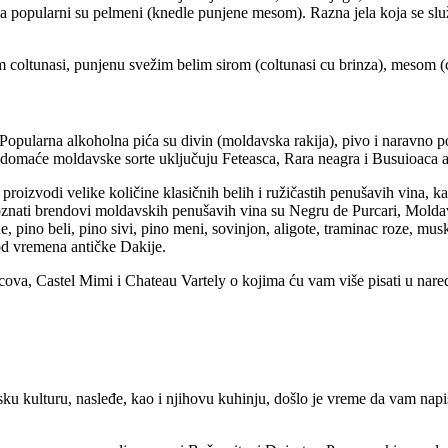
a popularni su pelmeni (knedle punjene mesom). Razna jela koja se s
coltunasi, punjenu svežim belim sirom (coltunasi cu brinza), mesom (co
 Popularna alkoholna pića su divin (moldavska rakija), pivo i naravno
domaće moldavske sorte uključuju Feteasca, Rara neagra i Busuioaca a
oizvodi velike količine klasičnih belih i ružičastih penušavih vina, k
znati brendovi moldavskih penušavih vina su Negru de Purcari, Moldavi
e, pino beli, pino sivi, pino meni, sovinjon, aligote, traminac roze, mus
 od vremena antičke Dakije.
cova, Castel Mimi i Chateau Vartely o kojima ću vam više pisati u nare
ku kulturu, nasleđe, kao i njihovu kuhinju, došlo je vreme da vam napi