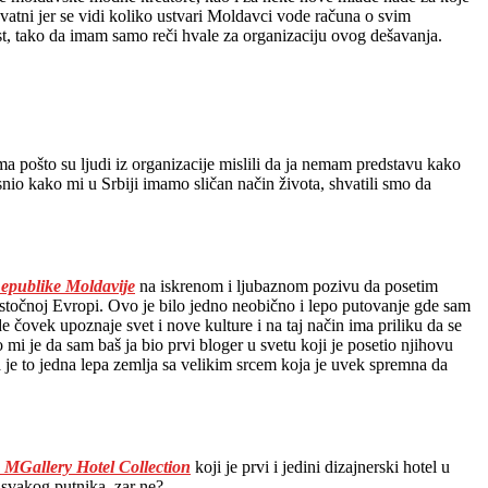
vatni jer se vidi koliko ustvari Moldavci vode računa o svim
t, tako da imam samo reči hvale za organizaciju ovog dešavanja.
a pošto su ljudi iz organizacije mislili da ja nemam predstavu kako
snio kako mi u Srbiji imamo sličan način života, shvatili smo da
Republike Moldavije
na iskrenom i ljubaznom pozivu da posetim
 istočnoj Evropi. Ovo je bilo jedno neobično i lepo putovanje gde sam
 čovek upoznaje svet i nove kulture i na taj način ima priliku da se
mi je da sam baš ja bio prvi bloger u svetu koji je posetio njihovu
da je to jedna lepa zemlja sa velikim srcem koja je uvek spremna da
MGallery Hotel Collection
koji je prvi i jedini dizajnerski hotel u
a svakog putnika, zar ne?