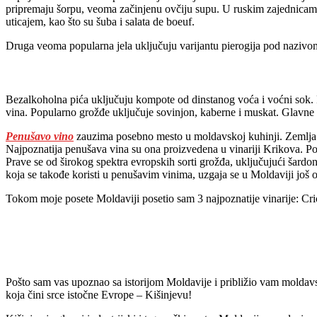
pripremaju šorpu, veoma začinjenu ovčiju supu. U ruskim zajednicam
uticajem, kao što su šuba i salata de boeuf.
Druga veoma popularna jela uključuju varijantu pierogija pod nazivom 
Bezalkoholna pića uključuju kompote od dinstanog voća i voćni sok.
vina. Popularno grožđe uključuje sovinjon, kaberne i muskat. Glavne 
Penušavo vino
zauzima posebno mesto u moldavskoj kuhinji. Zemlja pr
Najpoznatija penušava vina su ona proizvedena u vinariji Krikova. Po
Prave se od širokog spektra evropskih sorti grožđa, uključujući šardon
koja se takođe koristi u penušavim vinima, uzgaja se u Moldaviji još
Tokom moje posete Moldaviji posetio sam 3 najpoznatije vinarije: Cri
Pošto sam vas upoznao sa istorijom Moldavije i približio vam moldavs
koja čini srce istočne Evrope – Kišinjevu!