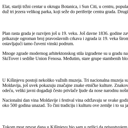
Elat, stariji tržni centar u okrugu Botanica, i Sun Citi, u centru, po
duž tri jezera velikog parka, koji seže do periferije centra grada. Drug
Plan rasta grada je razvijen još u 19. veku. Još davne 1836. godine z
prikazuje ogroman broj pravoslavnih crkava i zgrada iz 19. veka širom
ostavljajući tamo čuveni vinski podrum.
Mnoge zgrade modernog arhitektonskog stila izgrađene su u gradu nako
SkiTover i sedište Union Fenosa. Međutim, stare grupe stambenih blok
U Kišinjevu postoji nekoliko važnih muzeja. Tri nacionalna muzeja su 
Moldavija, još uvek pokazuju značajne znake etničke kulture. Znakov
odeću, veliki javni događaji često privlače ljude da nose narodnu nošn
Nacionalni dan vina Moldavije i festival vina održavaju se svake godi
oko 500 godina unazad. To čini tradiciju i kulturu ove zemlje i to su 
Tokom mog prvog dana u Kišinjevu bio sam u prilici da prisustvu