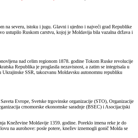
 na severu, istoku i jugu. Glavni i ujedno i najveći grad Republike
vo ustupilo Ruskom carstvu, kojoj je Moldavija bila vazalna država i
st obnovljena nad celim regionom 1878. godine Tokom Ruske revolucije
ska Republika je proglasila nezavisnost, a zatim se integrisala u
kviru Ukrajinske SSR, takozvanu Moldavsku autonomnu republiku
 Saveta Evrope, Svetske trgovinske organizacije (STO), Organizacije
rganizacija crnomorske ekonomske saradnje (BSEC) i Asocijacijski
vanja Kneževine Moldavije 1359. godine. Poreklo imena reke je do
o lovu na aurohove: posle potere, knežev iznemogli gonič Molda se