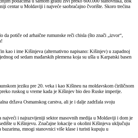
oslednjim podacima u samom gradu živi preko 600.000 stanovnika, dok
ji centar u Moldaviji i najveće saobraćajno čvorište. Skoro trećina
o da potiče od arhaične rumunske reči chisla (što znači „izvor“,
a!
čin kao i ime Kišinjeva (alternativno napisano: Kišinjev) u zapadnoj
, jednog od sedam mađarskih plemena koja su ušla u Karpatski basen
munskom jeziku pre 20. veka i kao Kišineu na moldavskom ćiriličnom
 preko ruskog u vreme kada je Kišinjev bio deo Ruske imperije.
na država Osmanskog carstva, ali je i dalje zadržala svoju
a najveći i najrazvijeniji sektor masovnih medija u Moldaviji i dom je
edište u Kišinjevu. Značajne lokacije u okolini Kišinjeva uključuju
bazarima, mnogi stanovnici više klase i turisti kupuju u