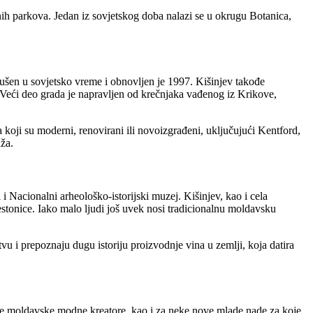
vnih parkova. Jedan iz sovjetskog doba nalazi se u okrugu Botanica,
srušen u sovjetsko vreme i obnovljen je 1997. Kišinjev takođe
 Veći deo grada je napravljen od krečnjaka vađenog iz Krikove,
ji su moderni, renovirani ili novoizgrađeni, uključujući Kentford,
ža.
 Nacionalni arheološko-istorijski muzej. Kišinjev, kao i cela
tonice. Iako malo ljudi još uvek nosi tradicionalnu moldavsku
u i prepoznaju dugu istoriju proizvodnje vina u zemlji, koja datira
e moldavske modne kreatore, kao i za neke nove mlade nade za koje