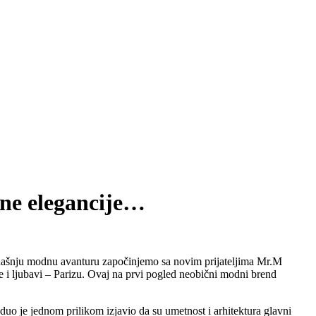
ne elegancije…
anašnju modnu avanturu započinjemo sa novim prijateljima Mr.M
 i ljubavi – Parizu. Ovaj na prvi pogled neobični modni brend
uo je jednom prilikom izjavio da su umetnost i arhitektura glavni