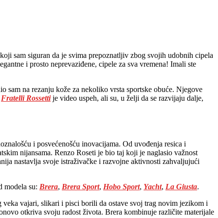
 koji sam siguran da je svima prepoznatljiv zbog svojih udobnih cipela
elegantne i prosto neprevaziđene, cipele za sva vremena! Imali ste
dio sam na rezanju kože za nekoliko vrsta sportske obuće. Njegove
,
Fratelli Rossetti
je video uspeh, ali su, u želji da se razvijaju dalje,
radoznalošću i posvećenošću inovacijama. Od uvođenja resica i
tskim nijansama. Renzo Roseti je bio taj koji je naglasio važnost
ija nastavlja svoje istraživačke i razvojne aktivnosti zahvaljujući
od modela su:
Brera
,
Brera Sport
,
Hobo Sport
,
Yacht
,
La Giusta
.
veka vajari, slikari i pisci borili da ostave svoj trag novim jezikom i
onovo otkriva svoju radost života. Brera kombinuje različite materijale