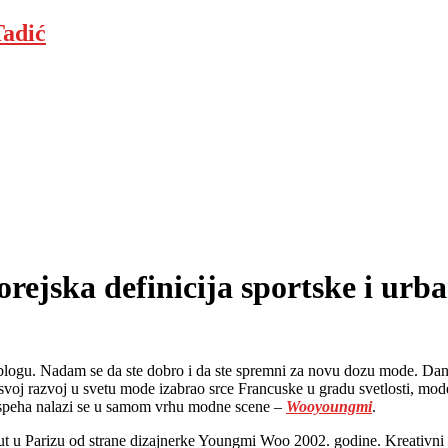
adić
ka definicija sportske i urba
 blogu. Nadam se da ste dobro i da ste spremni za novu dozu mode. D
oj razvoj u svetu mode izabrao srce Francuske u gradu svetlosti, mode
 uspeha nalazi se u samom vrhu modne scene –
Wooyoungmi
.
t u Parizu od strane dizajnerke Youngmi Woo 2002. godine. Kreativni d