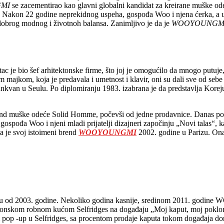
MI
se zacementirao kao glavni globalni kandidat za kreirane muške ode
a. Nakon 22 godine neprekidnog uspeha, gospođa Woo i njena ćerka, a uj
dobrog modnog i životnoh balansa. Zanimljivo je da je
WOOYOUNGM
c je bio šef arhitektonske firme, što joj je omogućilo da mnogo putuj
 majkom, koja je predavala i umetnost i klavir, oni su dali sve od sebe
kiunkvan u Seulu. Po diplomiranju 1983. izabrana je da predstavlja K
 muške odeće Solid Homme, počevši od jedne prodavnice. Danas posto
gospođa Woo i njeni mladi prijatelji dizajneri započinju „Novi talas“, 
 je svoj istoimeni brend
WOOYOUNGMI
2002. godine u Parizu. Ona
izu od 2003. godine. Nekoliko godina kasnije, sredinom 2011. godi
ndonskom robnom kućom Selfridges na događaju „Moj kaput, moj poklon“,
nom pop -up u Selfridges, sa procentom prodaje kaputa tokom događaja do