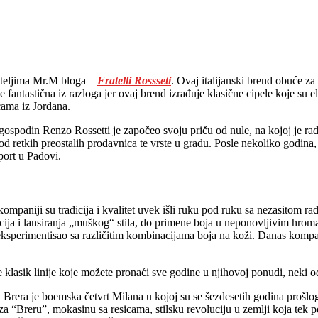
ateljima Mr.M bloga –
Fratelli Rossseti
. Ovaj italijanski brend obuće za
 fantastična iz razloga jer ovaj brend izrađuje klasične cipele koje su 
ama iz Jordana.
gospodin Renzo Rossetti je započeo svoju priču od nule, na kojoj je ra
od retkih preostalih prodavnica te vrste u gradu. Posle nekoliko godina
port u Padovi.
kompaniji su tradicija i kvalitet uvek išli ruku pod ruku sa nezasitom 
acija i lansiranja „muškog“ stila, do primene boja u neponovljivim hroma
e eksperimentisao sa različitim kombinacijama boja na koži. Danas kompan
lasik linije koje možete pronaći sve godine u njihovoj ponudi, neki 
. Brera je boemska četvrt Milana u kojoj su se šezdesetih godina prošlog 
 za “Breru”, mokasinu sa resicama, stilsku revoluciju u zemlji koja tek p