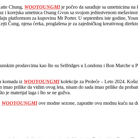
Katie Chung,
WOOYOUNGMI
je počeo da sarađuje sa umetnicima na k
z i korejska umetnica Osang Gvon sa svojom jedinstvenom mešavinom s
 platformom za kupovinu Mr Porter. U septembru iste godine, Youngm
ti Čung, njena ćerka, proglašena je za zajedničkog kreativnog direktor
vrhunskim prodavcima kao što su Selfridges u Londonu i Bon Marche u P
na komada iz
WOOYOUNGMI
kolekcije za Proleće – Leto 2024. Košul
m imao prilike da vidim ovog leta, nisam do sada imao prilike da pro
to je materijal laga i što se ne gužva.
a
WOOYOUNGMI
ove modne sezone, zapratite ovu modnu kuću na 