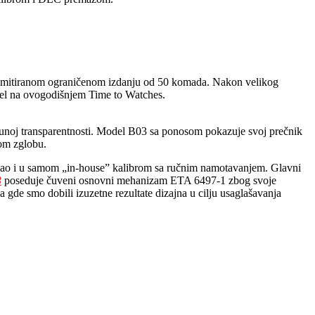
mitiranom ograničenom izdanju od 50 komada. Nakon velikog
na ovogodišnjem Time to Watches.
punoj transparentnosti. Model B03 sa ponosom pokazuje svoj prečnik
vom zglobu.
, kao i u samom „in-house” kalibrom sa ručnim namotavanjem. Glavni
3
poseduje čuveni osnovni mehanizam ETA 6497-1 zbog svoje
gde smo dobili izuzetne rezultate dizajna u cilju usaglašavanja