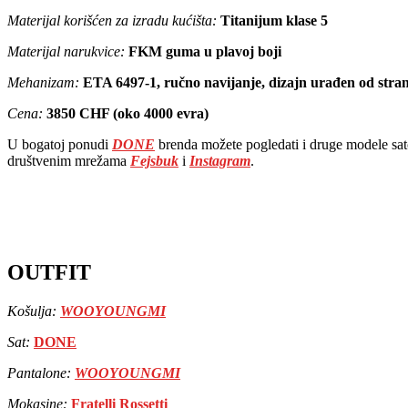
Materijal korišćen za izradu kućišta:
Titanijum klase 5
Materijal narukvice:
FKM guma u plavoj boji
Mehanizam:
ETA 6497-1, ručno navijanje, dizajn urađen od st
Cena:
3850 CHF (oko 4000 evra)
U bogatoj ponudi
DONE
brenda možete pogledati i druge modele sat
društvenim mrežama
Fejsbuk
i
Instagram
.
OUTFIT
Košulja:
WOOYOUNGMI
Sat:
DONE
Pantalone:
WOOYOUNGMI
Mokasine:
Fratelli Rossetti