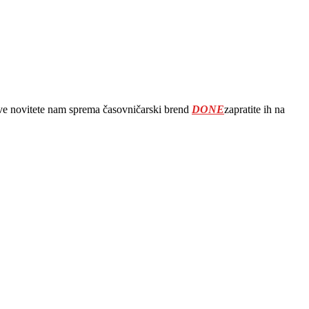
sve novitete nam sprema časovničarski brend
DONE
zapratite ih na