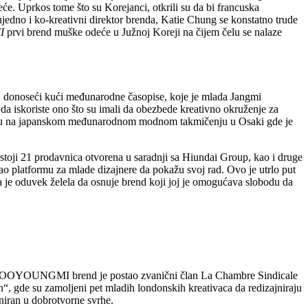
će. Uprkos tome što su Korejanci, otkrili su da bi francuska
edno i ko-kreativni direktor brenda, Katie Chung se konstatno trude
I
prvi brend muške odeće u Južnoj Koreji na čijem čelu se nalaze
e, donoseći kući međunarodne časopise, koje je mlada Jangmi
 da iskoriste ono što su imali da obezbede kreativno okruženje za
oreju na japanskom međunarodnom modnom takmičenju u Osaki gde je
ji 21 prodavnica otvorena u saradnji sa Hiundai Group, kao i druge
kao platformu za mlade dizajnere da pokažu svoj rad. Ovo je utrlo put
 je oduvek želela da osnuje brend koji joj je omogućava slobodu da
ne WOOYOUNGMI brend je postao zvanični član La Chambre Sindicale
 gde su zamoljeni pet mladih londonskih kreativaca da redizajniraju
niran u dobrotvorne svrhe.