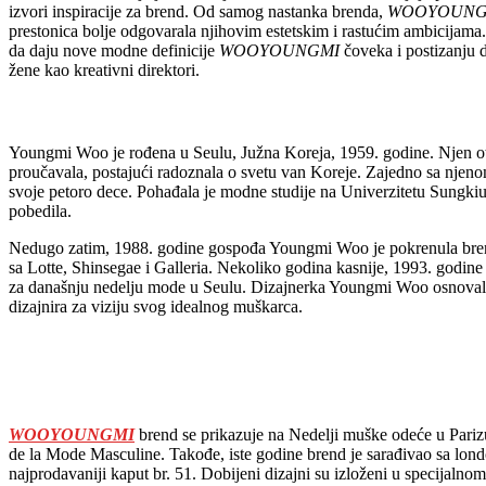
izvori inspiracije za brend. Od samog nastanka brenda,
WOOYOUNG
prestonica bolje odgovarala njihovim estetskim i rastućim ambicijam
da daju nove modne definicije
WOOYOUNGMI
čoveka i postizanju 
žene kao kreativni direktori.
Youngmi Woo je rođena u Seulu, Južna Koreja, 1959. godine. Njen ota
proučavala, postajući radoznala o svetu van Koreje. Zajedno sa njenom
svoje petoro dece. Pohađala je modne studije na Univerzitetu Sung
pobedila.
Nedugo zatim, 1988. godine gospođa Youngmi Woo je pokrenula brend
sa Lotte, Shinsegae i Galleria. Nekoliko godina kasnije, 1993. godine 
za današnju nedelju mode u Seulu. Dizajnerka Youngmi Woo osnovala
dizajnira za viziju svog idealnog muškarca.
WOOYOUNGMI
brend se prikazuje na Nedelji muške odeće u Par
de la Mode Masculine. Takođe, iste godine brend je sarađivao sa lo
najprodavaniji kaput br. 51. Dobijeni dizajni su izloženi u specijal