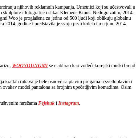
reiranju njihovih reklamnih kampanja. Umetnici koji su učestvovali u
kulpture i fotografije i slikar Klemens Kraus. Nedugo zatim, 2014.
i Woo je proglašena za jednu od 500 ljudi koji oblikuju globalnu
a 2014. godine i predstavila je svoju prvu kolekciju u junu 2014.
arizu,
WOOYOUNGMI
se etablirao kao vodeći korejski muški brend
ja kratkih rukava je bele osnove sa plavim prugama u svetloplavim i
bam ovakav model pantalona sa brojnim upečatljivim komadima. Osim
društvenim mrežama
Fejsbuk
i
Instagram
.