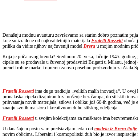
Današnju modnu avanturu završavamo sa starim dobro poznatim prij
koje su izrađene od najkvalitetnijih materijala
Fratelli Rossetti
obuća je
priliku da vidite njihov najčuveniji model
Brera
u mojim modnim prič
Koja je priča ovog brenda? Sredinom 20. veka, tačnije 1945. godine, 
cipele su se prodavale u čuvenoj prodavnici Brigatti u Milanu, jednoj 
preneli robne marke i opremu za ovo posebnu proizvodnju za Atala S
Fratelli Rossetti
ima dugu tradiciju „velikih malih inovacija“. U ovoj 
pronalaska cipela dizajniranih za nošenje bez čarapa, do stilskih inov
prihvatanja novih materijala, stilova i oblika: još 60-ih godina, već j
znanju svojih majstora i kreativnom duhu stilskog odeljenja.
Fratelli Rossetti
u svojim kolekcijama za muškarce ima bezvremenske k
U današnjem postu vam predstavljam jedan od
modela iz Brera linije
novim oblicima. Liberalni i kosmopolitski duh bio je izvor inspiracije