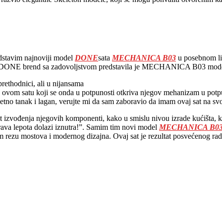
dstavim najnoviji model
DONE
sata
MECHANICA B03
u posebnom li
E brend sa zadovoljstvom predstavila je MECHANICA B03 model 
prethodnici, ali u nijansama
nu ovom satu koji se onda u potpunosti otkriva njegov mehanizam u pot
tno tanak i lagan, verujte mi da sam zaboravio da imam ovaj sat na s
tet izvođenja njegovih komponenti, kako u smislu nivou izrade kućišta
ava lepota dolazi iznutra!”. Samim tim novi model
MECHANICA B0
rezu mostova i modernog dizajna. Ovaj sat je rezultat posvećenog rada 