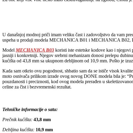
U današnjoj modnoj priči imam veliku čast i zadovoljstvo da vam pre
uspeha u prodaji modela MECHANICA B01 i MECHANICA B02, DON
Model
MECHANICA B03
koristi iste estetske kodove kao i njegovi 
jasniji i konkretniji. Njegov srebrni mehanizam donosi prelepu dubi
kućišta od 43,8 mm sa ukupnom debljinom od 10,9 mm. Pošto je izuze
Kada sam otkrio ovu pogodnost, shbatio sam da se ističe visok kvali
moto osnivača prilikom izrade ovog novog DONE modela bila je: “Pr
pouzdanosti i preciznosti, kod ovog modela prerađen u skeletizovanom 
celine za čist i bezvremenski rezultat.
Tehničke informacije o satu:
Prečnik kućišta:
43,8 mm
Debljina kućišta:
10,9 mm