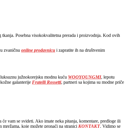
 tkanja. Posebna visokokvalitetna prerada i proizvodnja. Kod ovih
ovu zvaničnu
online prodavnicu
i zapratite ih na društvenim
e uz luksuznu južnokorejsku modnu kuću
WOOYOUNGMI
, lepotu
i kožne galanterije
Fratelli Rossetti
, partneri sa kojima su modne priče
 će vam se svideti. Ako imate neka pitanja, komentare, predloge ili
m mrežama, koje možete pronaći na stranici
KONTAKT
. Vidimo se