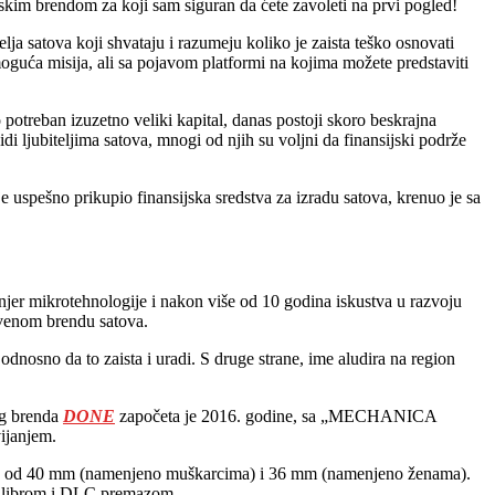
kim brendom za koji sam siguran da ćete zavoleti na prvi pogled!
elja satova koji shvataju i razumeju koliko je zaista teško osnovati
moguća misija, ali sa pojavom platformi na kojima možete predstaviti
otreban izuzetno veliki kapital, danas postoji skoro beskrajna
i ljubiteljima satova, mnogi od njih su voljni da finansijski podrže
 uspešno prikupio finansijska sredstva za izradu satova, krenuo je sa
njer mikrotehnologije i nakon više od 10 godina iskustva u razvoju
tvenom brendu satova.
odnosno da to zaista i uradi. S druge strane, ime aludira na region
og brenda
DONE
započeta je 2016. godine, sa „MECHANICA
ijanjem.
čniku od 40 mm (namenjeno muškarcima) i 36 mm (namenjeno ženama).
 kalibrom i DLC premazom.