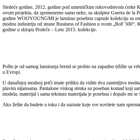
Sledeće godine, 2012. godine pod umetničkim rukovodstvom ćerke 
ovom projektu, da spomenemo samo neke, su skulptor Guerra de la Pa
godine WOOYOUNGMI je lansirao posebnu capsule kolekciju sa onlajn
modnu industriju od strane Business of Fashion u svom „BoF 500“. Kej
godine u sklopu Proleće – Leto 2015. kolekcije.
Pošto je od samog lansiranja brend se probio na zapadno tržište sa 
u Evropi.
U današnjoj modnoj priči imate priliku da vidite dva zanimljiva mod
plavim nijansama. Pantalone viskog struka su poseban komad koji sa
modela, materijal i sama tekstura materijala je posebna i dopalo mi se š
Ako želite da budete u toku i da saznate koje sve novitete nam sprem