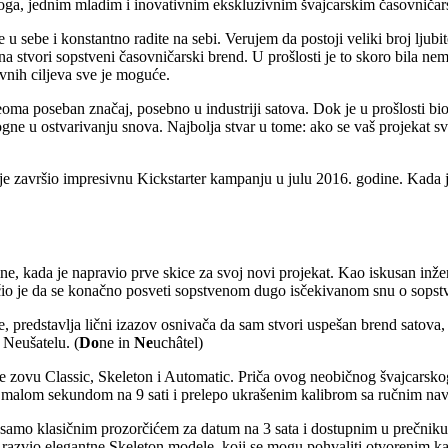
ga, jednim mladim i inovativnim ekskluzivnim švajcarskim časovničars
 u sebe i konstantno radite na sebi. Verujem da postoji veliki broj ljubit
a stvori sopstveni časovničarski brend. U prošlosti je to skoro bila ne
lovnih ciljeva sve je moguće.
a poseban značaj, posebno u industriji satova. Dok je u prošlosti bio p
ne u ostvarivanju snova. Najbolja stvar u tome: ako se vaš projekat svid
je završio impresivnu Kickstarter kampanju u julu 2016. godine. Kada je
e, kada je napravio prve skice za svoj novi projekat. Kao iskusan inže
čio je da se konačno posveti sopstvenom dugo isčekivanom snu o sops
, predstavlja lični izazov osnivača da sam stvori uspešan brend satova, 
 Neušatelu. (
Do
ne in
Ne
uchâtel)
 se zovu Classic, Skeleton i Automatic. Priča ovog neobičnog švajcarsk
 malom sekundom na 9 sati i prelepo ukrašenim kalibrom sa ručnim nav
, sa samo klasičnim prozorčićem za datum na 3 sata i dostupnim u pre
 je razvio elegantne Skeleton modele, koji se mogu pohvaliti otvorenim