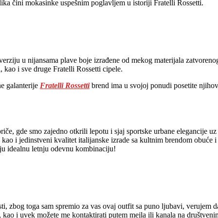
ka čini mokasinke uspešnim poglavljem u istoriji Fratelli Rossetti.
verziju u nijansama plave boje izrađene od mekog materijala zatvorenog
 kao i sve druge Fratelli Rossetti cipele.
e galanterije
Fratelli Rossetti
brend ima u svojoj ponudi posetite njih
 priče, gde smo zajedno otkrili lepotu i sjaj sportske urbane elegancij
, kao i jedinstveni kvalitet italijanske izrade sa kultnim brendom obuće 
oju idealnu letnju odevnu kombinaciju!
i, zbog toga sam spremio za vas ovaj outfit sa puno ljubavi, verujem da
kao i uvek možete me kontaktirati putem mejla ili kanala na društveni