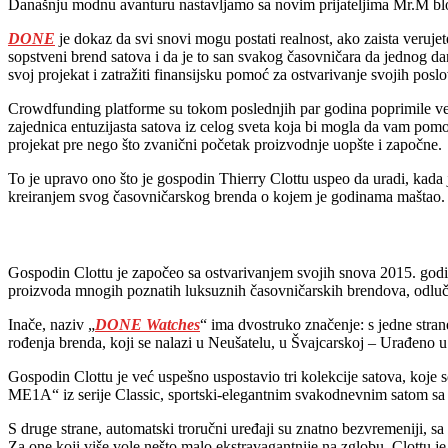
Današnju modnu avanturu nastavljamo sa novim prijateljima Mr.M blo
DONE
je dokaz da svi snovi mogu postati realnost, ako zaista verujete
sopstveni brend satova i da je to san svakog časovničara da jednog dan
svoj projekat i zatražiti finansijsku pomoć za ostvarivanje svojih pos
Crowdfunding platforme su tokom poslednjih par godina poprimile veom
zajednica entuzijasta satova iz celog sveta koja bi mogla da vam pomog
projekat pre nego što zvanični početak proizvodnje uopšte i započne.
To je upravo ono što je gospodin Thierry Clottu uspeo da uradi, kada 
kreiranjem svog časovničarskog brenda o kojem je godinama maštao.
Gospodin Clottu je započeo sa ostvarivanjem svojih snova 2015. godin
proizvoda mnogih poznatih luksuznih časovničarskih brendova, odlu
Inače, naziv „
DONE Watches
“ ima dvostruko značenje: s jedne strane
rođenja brenda, koji se nalazi u Neušatelu, u Švajcarskoj – Urađeno u
Gospodin Clottu je već uspešno uspostavio tri kolekcije satova, koje
ME1A“ iz serije Classic, sportski-elegantnim svakodnevnim satom sa
S druge strane, automatski troručni uređaji su znatno bezvremeniji
Za one koji više vole nešto malo ekstravagantnije na zglobu, Clottu