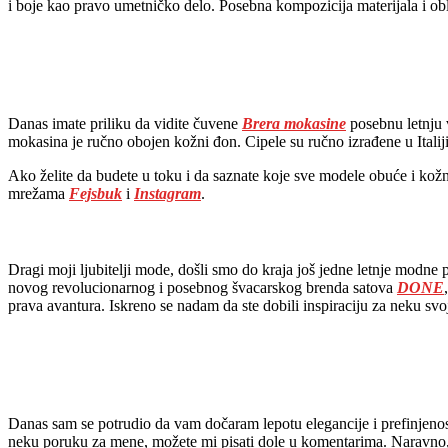
i boje kao pravo umetničko delo. Posebna kompozicija materijala i obli
Danas imate priliku da vidite čuvene
Brera mokasine
posebnu letnju 
mokasina je ručno obojen kožni đon. Cipele su ručno izrađene u Italiji,
Ako želite da budete u toku i da saznate koje sve modele obuće i kožn
mrežama
Fejsbuk
i
Instagram
.
Dragi moji ljubitelji mode, došli smo do kraja još jedne letnje modne
novog revolucionarnog i posebnog švacarskog brenda satova
DONE
prava avantura. Iskreno se nadam da ste dobili inspiraciju za neku sv
Danas sam se potrudio da vam dočaram lepotu elegancije i prefinjenost
neku poruku za mene, možete mi pisati dole u komentarima. Naravno, 