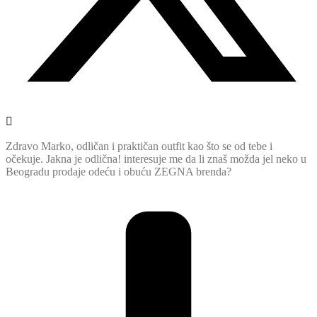
Zdravo Marko, odličan i praktičan outfit kao što se od tebe i
očekuje. Jakna je odlična! interesuje me da li znaš možda jel neko u
Beogradu prodaje odeću i obuću ZEGNA brenda?