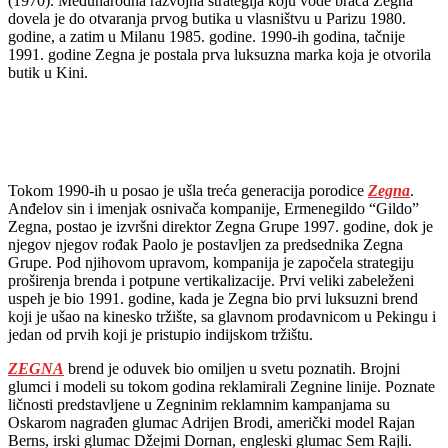
(1970). Međunarodna razvojna strategija koju vode braća Zegna
dovela je do otvaranja prvog butika u vlasništvu u Parizu 1980.
godine, a zatim u Milanu 1985. godine. 1990-ih godina, tačnije
1991. godine Zegna je postala prva luksuzna marka koja je otvorila
butik u Kini.
Tokom 1990-ih u posao je ušla treća generacija porodice
Zegna
.
Anđelov sin i imenjak osnivača kompanije, Ermenegildo “Gildo”
Zegna, postao je izvršni direktor Zegna Grupe 1997. godine, dok je
njegov njegov rođak Paolo je postavljen za predsednika Zegna
Grupe. Pod njihovom upravom, kompanija je započela strategiju
proširenja brenda i potpune vertikalizacije. Prvi veliki zabeleženi
uspeh je bio 1991. godine, kada je Zegna bio prvi luksuzni brend
koji je ušao na kinesko tržište, sa glavnom prodavnicom u Pekingu i
jedan od prvih koji je pristupio indijskom tržištu.
ZEGNA
brend je oduvek bio omiljen u svetu poznatih. Brojni
glumci i modeli su tokom godina reklamirali Zegnine linije. Poznate
ličnosti predstavljene u Zegninim reklamnim kampanjama su
Oskarom nagrađen glumac Adrijen Brodi, američki model Rajan
Berns, irski glumac Džejmi Dornan, engleski glumac Sem Rajli.