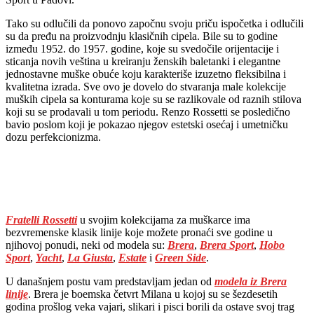
Tako su odlučili da ponovo započnu svoju priču ispočetka i odlučili
su da pređu na proizvodnju klasičnih cipela. Bile su to godine
između 1952. do 1957. godine, koje su svedočile orijentacije i
sticanja novih veština u kreiranju ženskih baletanki i elegantne
jednostavne muške obuće koju karakteriše izuzetno fleksibilna i
kvalitetna izrada. Sve ovo je dovelo do stvaranja male kolekcije
muških cipela sa konturama koje su se razlikovale od raznih stilova
koji su se prodavali u tom periodu. Renzo Rossetti se posledično
bavio poslom koji je pokazao njegov estetski osećaj i umetničku
dozu perfekcionizma.
Fratelli Rossetti
u svojim kolekcijama za muškarce ima
bezvremenske klasik linije koje možete pronaći sve godine u
njihovoj ponudi, neki od modela su:
Brera
,
Brera Sport
,
Hobo
Sport
,
Yacht
,
La Giusta
,
Estate
i
Green Side
.
U današnjem postu vam predstavljam jedan od
modela iz Brera
linije
. Brera je boemska četvrt Milana u kojoj su se šezdesetih
godina prošlog veka vajari, slikari i pisci borili da ostave svoj trag