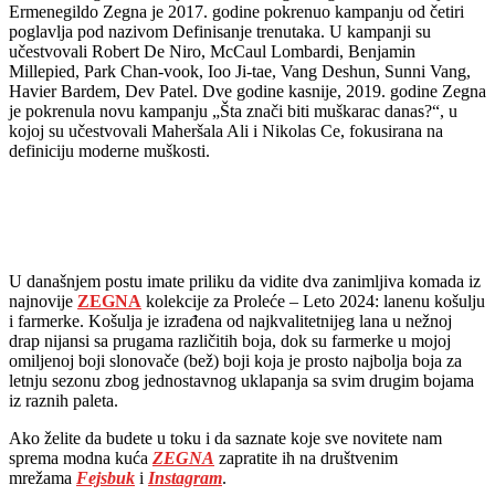
Ermenegildo Zegna je 2017. godine pokrenuo kampanju od četiri
poglavlja pod nazivom Definisanje trenutaka. U kampanji su
učestvovali Robert De Niro, McCaul Lombardi, Benjamin
Millepied, Park Chan-vook, Ioo Ji-tae, Vang Deshun, Sunni Vang,
Havier Bardem, Dev Patel. Dve godine kasnije, 2019. godine Zegna
je pokrenula novu kampanju „Šta znači biti muškarac danas?“, u
kojoj su učestvovali Maheršala Ali i Nikolas Ce, fokusirana na
definiciju moderne muškosti.
U današnjem postu imate priliku da vidite dva zanimljiva komada iz
najnovije
ZEGNA
kolekcije za Proleće – Leto 2024: lanenu košulju
i farmerke. Košulja je izrađena od najkvalitetnijeg lana u nežnoj
drap nijansi sa prugama različitih boja, dok su farmerke u mojoj
omiljenoj boji slonovače (bež) boji koja je prosto najbolja boja za
letnju sezonu zbog jednostavnog uklapanja sa svim drugim bojama
iz raznih paleta.
Ako želite da budete u toku i da saznate koje sve novitete nam
sprema modna kuća
ZEGNA
zapratite ih na društvenim
mrežama
Fejsbuk
i
Instagram
.