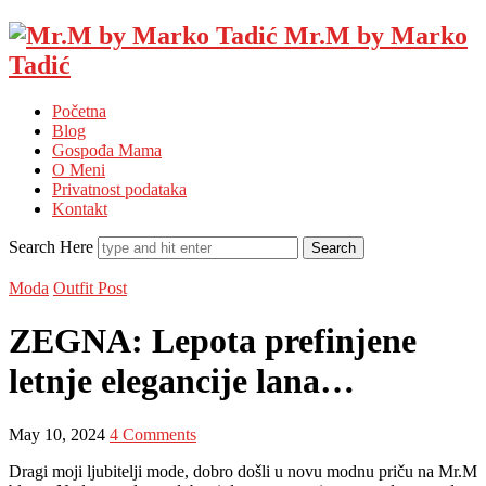
Mr.M by Marko
Tadić
Početna
Blog
Gospođa Mama
O Meni
Privatnost podataka
Kontakt
Search Here
Moda
Outfit Post
ZEGNA: Lepota prefinjene
letnje elegancije lana…
May 10, 2024
4 Comments
Dragi moji ljubitelji mode, dobro došli u novu modnu priču na Mr.M