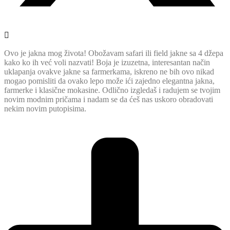
Ovo je jakna mog života! Obožavam safari ili field jakne sa 4 džepa
kako ko ih već voli nazvati! Boja je izuzetna, interesantan način
uklapanja ovakve jakne sa farmerkama, iskreno ne bih ovo nikad
mogao pomisliti da ovako lepo može ići zajedno elegantna jakna,
farmerke i klasične mokasine. Odlično izgledaš i radujem se tvojim
novim modnim pričama i nadam se da ćeš nas uskoro obradovati
nekim novim putopisima.