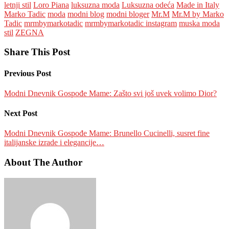
letnji stil
Loro Piana
luksuzna moda
Luksuzna odeća
Made in Italy
Marko Tadic
moda
modni blog
modni bloger
Mr.M
Mr.M by Marko
Tadic
mrmbymarkotadic
mrmbymarkotadic instagram
muska moda
stil
ZEGNA
Share This Post
Previous Post
Modni Dnevnik Gospođe Mame: Zašto svi još uvek volimo Dior?
Next Post
Modni Dnevnik Gospođe Mame: Brunello Cucinelli, susret fine
italijanske izrade i elegancije…
About The Author