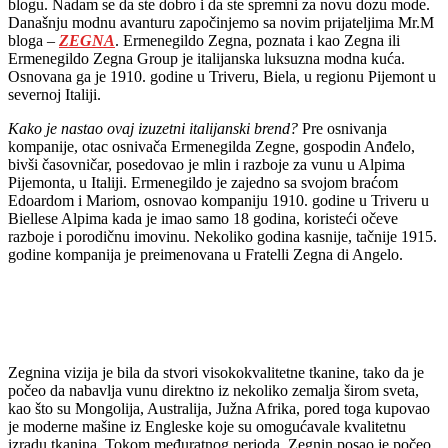
blogu. Nadam se da ste dobro i da ste spremni za novu dozu mode.
Današnju modnu avanturu započinjemo sa novim prijateljima Mr.M
bloga –
ZEGNA
. Ermenegildo Zegna, poznata i kao Zegna ili
Ermenegildo Zegna Group je italijanska luksuzna modna kuća.
Osnovana ga je 1910. godine u Triveru, Biela, u regionu Pijemont u
severnoj Italiji.
Kako je nastao ovaj izuzetni italijanski brend?
Pre osnivanja
kompanije, otac osnivača Ermenegilda Zegne, gospodin Anđelo,
bivši časovničar, posedovao je mlin i razboje za vunu u Alpima
Pijemonta, u Italiji. Ermenegildo je zajedno sa svojom braćom
Edoardom i Mariom, osnovao kompaniju 1910. godine u Triveru u
Biellese Alpima kada je imao samo 18 godina, koristeći očeve
razboje i porodičnu imovinu. Nekoliko godina kasnije, tačnije 1915.
godine kompanija je preimenovana u Fratelli Zegna di Angelo.
Zegnina vizija je bila da stvori visokokvalitetne tkanine, tako da je
počeo da nabavlja vunu direktno iz nekoliko zemalja širom sveta,
kao što su Mongolija, Australija, Južna Afrika, pored toga kupovao
je moderne mašine iz Engleske koje su omogućavale kvalitetnu
izradu tkanina. Tokom međuratnog perioda, Zegnin posao je počeo