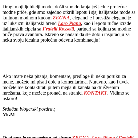
Dragi moji ljubitelji mode, došli smo do kraja još jedne prolećne
modne priče, gde smo zajedno otkrili lepotu i sjaj italijanske mode sa
kultnom modnom kućom
ZEGNA
, elegancije i prestiža elegancije
uz luksuzni italijanski brend
Loro Piana
, kao i lepotu ručne izrade
italijanskih cipela sa
Fratelli Rossetti
, partneri sa kojima su modne
priče prava avantura. Iskreno se nadam da ste dobili inspiraciju za
neku svoju idealnu prolećnu odevnu kombinaciju!
Ako imate neka pitanja, komentare, predloge ili neku poruku za
mene, možete mi pisati dole u komentarima. Naravno, kao i uvek
možete me kontaktirati putem mejla ili kanala na društvenim
mrežama, koje možete pronaći na stranici
KONTAKT
. Vidimo se
uskoro!
Srdačan blogerski pozdrav,
Mr.M
Ovaj post je sponzorisan od strane
ZEGNA
,
Loro Piana
i
Fratelli