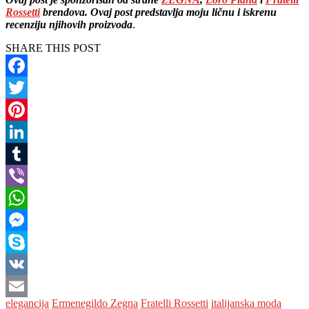
Rossetti
brendova. Ovaj post predstavlja moju ličnu i iskrenu
recenziju njihovih proizvoda
.
SHARE THIS POST
Facebook
Twitter
Pinterest
LinkedIn
Tumblr
Viber
WhatsApp
Messenger
Skype
VK
elegancija
Ermenegildo Zegna
Fratelli Rossetti
italijanska moda
Email