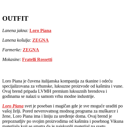
OUTFIT
Lanena
jakna:
Loro Piana
Lanena košulja:
ZEGNA
Farmerke:
ZEGNA
Mokasine:
Fratelli Rossetti
Loro Piana je čuvena italijanska kompanija za tkanine i odeću
specijalizovana za vrhunske, luksuzne proizvode od kašmira i vune.
Ovaj brend pripada LVMH premium luksuznih brendova i
godinama se nalazi u samom vrhu modne industrije.
Loro Piana
svet je poseban i magičan gde je sve moguće uraditi po
vašoj želji. Pored neverovatnog modnog programa za muškarce i
žene, Loro Piana ima i liniju za uređenje doma. Ovaj brend je
prepoznatljiv po svojim proizvodima od kašmira i posebnog Vikuna
materijala koji se smatra da je najskuplji materijal na svetu.