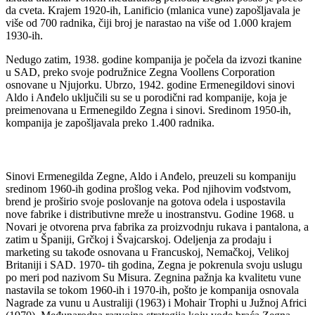
da cveta. Krajem 1920-ih, Lanificio (mlanica vune) zapošljavala je
više od 700 radnika, čiji broj je narastao na više od 1.000 krajem
1930-ih.
Nedugo zatim, 1938. godine kompanija je počela da izvozi tkanine
u SAD, preko svoje podružnice Zegna Voollens Corporation
osnovane u Njujorku. Ubrzo, 1942. godine Ermenegildovi sinovi
Aldo i Anđelo uključili su se u porodični rad kompanije, koja je
preimenovana u Ermenegildo Zegna i sinovi. Sredinom 1950-ih,
kompanija je zapošljavala preko 1.400 radnika.
Sinovi Ermenegilda Zegne, Aldo i Anđelo, preuzeli su kompaniju
sredinom 1960-ih godina prošlog veka. Pod njihovim vođstvom,
brend je proširio svoje poslovanje na gotova odela i uspostavila
nove fabrike i distributivne mreže u inostranstvu. Godine 1968. u
Novari je otvorena prva fabrika za proizvodnju rukava i pantalona, a
zatim u Španiji, Grčkoj i Švajcarskoj. Odeljenja za prodaju i
marketing su takođe osnovana u Francuskoj, Nemačkoj, Velikoj
Britaniji i SAD. 1970- tih godina, Zegna je pokrenula svoju uslugu
po meri pod nazivom Su Misura. Zegnina pažnja ka kvalitetu vune
nastavila se tokom 1960-ih i 1970-ih, pošto je kompanija osnovala
Nagrade za vunu u Australiji (1963) i Mohair Trophi u Južnoj Africi