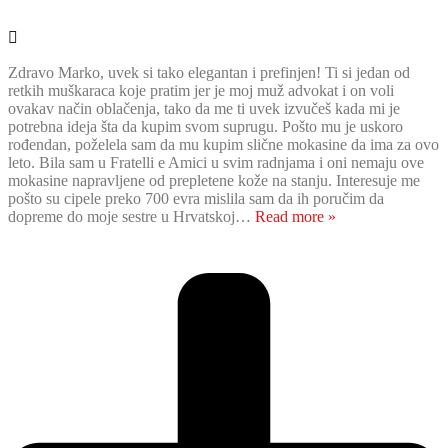
Zdravo Marko, uvek si tako elegantan i prefinjen! Ti si jedan od
retkih muškaraca koje pratim jer je moj muž advokat i on voli
ovakav način oblačenja, tako da me ti uvek izvučeš kada mi je
potrebna ideja šta da kupim svom suprugu. Pošto mu je uskoro
rođendan, poželela sam da mu kupim slične mokasine da ima za ovo
leto. Bila sam u Fratelli e Amici u svim radnjama i oni nemaju ove
mokasine napravljene od prepletene kože na stanju. Interesuje me
pošto su cipele preko 700 evra mislila sam da ih poručim da
dopreme do moje sestre u Hrvatskoj
…
Read more »