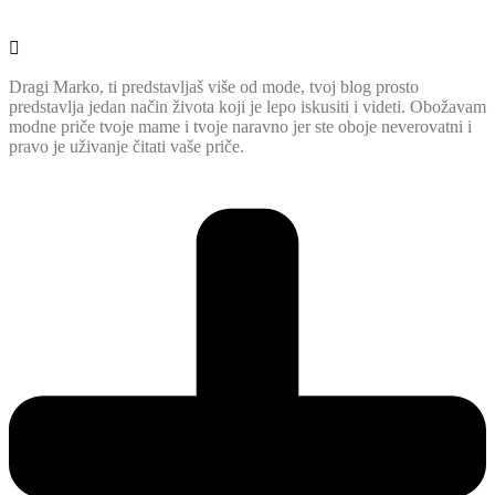
Dragi Marko, ti predstavljaš više od mode, tvoj blog prosto
predstavlja jedan način života koji je lepo iskusiti i videti. Obožavam
modne priče tvoje mame i tvoje naravno jer ste oboje neverovatni i
pravo je uživanje čitati vaše priče.