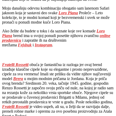
Moju današnju odevnu kombinaciju obogatio sam lanenom Safari
jaknom koja je sastavni deo svake
Loro Piana
Proleće – Leto
kolekcije, to je modni komad koji je bezvremenski i uvek se može
pronaći u ponudi modne kuće Loro Piana.
Ako želite da budete u toku i da saznate koje sve komade
Loro
Piana
brend ima u svojoj ponudi posetite njihovu zvaničnu
online
prodavnicu
i zapratite ih na društvenim
mrežama
Fejsbuk
i
Instagram
.
Fratelli Rossetti
obuća je fantastična iz razloga jer ovaj brend
izrađuje klasične cipele koje su elegantne i prosto neprevaziđene,
cipele za sva vremena! Imali ste priliku da vidite njihov najčuveniji
model
Brera
u mojim modnim pričama iz Jordana. Koja je priča
ovog brenda? Sredinom 20. veka, tačnije 1945. godine, gospodin
Renzo Rossetti je započeo svoju priču od nule, na kojoj je radio sam
na rezanju kože za nekoliko vrsta sportske obuće. Njegove cipele su
se prodavale u čuvenoj prodavnici Brigatti u Milanu, jednoj od
retkih preostalih prodavnica te vrste u gradu. Posle nekoliko godina,
Fratelli Rossetti
je video uspeh, ali su, u želji da se razvijaju dalje,
preneli robne marke i opremu za ovo posebnu proizvodnju za Atala
Sport u Padovi.