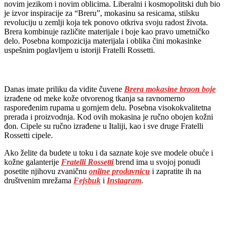
novim jezikom i novim oblicima. Liberalni i kosmopolitski duh bio
je izvor inspiracije za “Breru”, mokasinu sa resicama, stilsku
revoluciju u zemlji koja tek ponovo otkriva svoju radost života.
Brera kombinuje različite materijale i boje kao pravo umetničko
delo. Posebna kompozicija materijala i oblika čini mokasinke
uspešnim poglavljem u istoriji Fratelli Rossetti.
Danas imate priliku da vidite čuvene
Brera mokasine braon boje
izrađene od meke kože otvorenog tkanja sa ravnomerno
raspoređenim rupama u gornjem delu. Posebna visokokvalitetna
prerada i proizvodnja. Kod ovih mokasina je ručno obojen kožni
đon. Cipele su ručno izrađene u Italiji, kao i sve druge Fratelli
Rossetti cipele.
Ako želite da budete u toku i da saznate koje sve modele obuće i
kožne galanterije
Fratelli Rossetti
brend ima u svojoj ponudi
posetite njihovu zvaničnu
online prodavnicu
i zapratite ih na
društvenim mrežama
Fejsbuk
i
Instagram
.