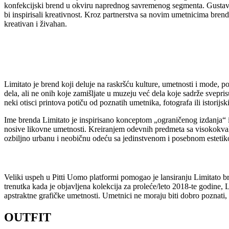
konfekcijski brend u okviru naprednog savremenog segmenta. Gustav i 
bi inspirisali kreativnost. Kroz partnerstva sa novim umetnicima bren
kreativan i živahan.
Limitato je brend koji deluje na raskršću kulture, umetnosti i mode, 
dela, ali ne onih koje zamišljate u muzeju već dela koje sadrže svepri
neki otisci printova potiču od poznatih umetnika, fotografa ili istorijsk
Ime brenda Limitato je inspirisano konceptom „ograničenog izdanja“ i 
nosive likovne umetnosti. Kreiranjem odevnih predmeta sa visokokvalit
ozbiljno urbanu i neobičnu odeću sa jedinstvenom i posebnom esteti
Veliki uspeh u Pitti Uomo platformi pomogao je lansiranju Limitato 
trenutka kada je objavljena kolekcija za proleće/leto 2018-te godine, 
apstraktne grafičke umetnosti. Umetnici ne moraju biti dobro poznati, 
OUTFIT