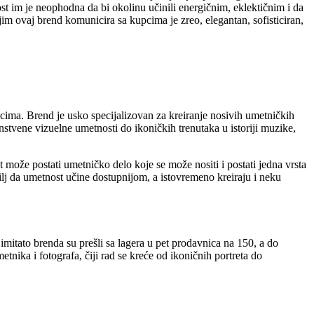
t im je neophodna da bi okolinu učinili energičnim, eklektičnim i da
im ovaj brend komunicira sa kupcima je zreo, elegantan, sofisticiran,
icima. Brend je usko specijalizovan za kreiranje nosivih umetničkih
nstvene vizuelne umetnosti do ikoničkih trenutaka u istoriji muzike,
može postati umetničko delo koje se može nositi i postati jedna vrsta
ilj da umetnost učine dostupnijom, a istovremeno kreiraju i neku
tato brenda su prešli sa lagera u pet prodavnica na 150, a do
tnika i fotografa, čiji rad se kreće od ikoničnih portreta do