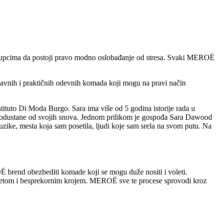
m kupcima da postoji pravo modno oslobađanje od stresa. Svaki MEROË
tavnih i praktičnih odevnih komada koji mogu na pravi način
tuto Di Moda Burgo. Sara ima više od 5 godina istorije rada u
e odustane od svojih snova. Jednom prilikom je gospođa Sara Dawood
muzike, mesta koja sam posetila, ljudi koje sam srela na svom putu. Na
OË brend obezbediti komade koji se mogu duže nositi i voleti.
tetom i besprekornim krojem. MEROË sve te procese sprovodi kroz