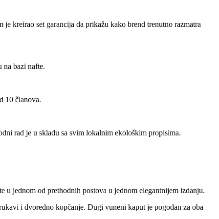
je kreirao set garancija da prikažu kako brend trenutno razmatra
 na bazi nafte.
od 10 članova.
odni rad je u skladu sa svim lokalnim ekološkim propisima.
idite u jednom od prethodnih postova u jednom elegantnijem izdanju.
rukavi i dvoredno kopčanje. Dugi vuneni kaput je pogodan za oba