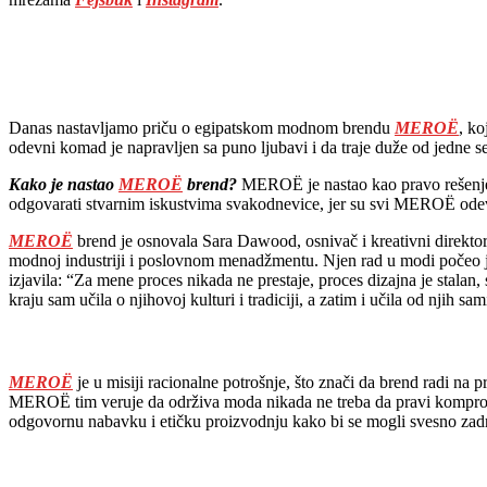
Danas nastavljamo priču o egipatskom modnom brendu
MEROË
, k
odevni komad je napravljen sa puno ljubavi i da traje duže od jedne s
Kako je nastao
MEROË
brend?
MEROË je nastao kao pravo rešenje z
odgovarati stvarnim iskustvima svakodnevice, jer su svi MEROË odevn
MEROË
brend je osnovala Sara Dawood, osnivač i kreativni direkto
modnoj industriji i poslovnom menadžmentu. Njen rad u modi počeo j
izjavila: “Za mene proces nikada ne prestaje, proces dizajna je stalan
kraju sam učila o njihovoj kulturi i tradiciji, a zatim i učila od njih 
MEROË
je u misiji racionalne potrošnje, što znači da brend radi na
MEROË tim veruje da održiva moda nikada ne treba da pravi komprom
odgovornu nabavku i etičku proizvodnju kako bi se mogli svesno zadrža