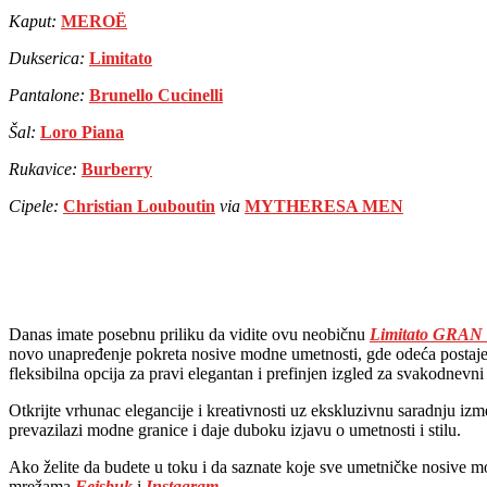
Kaput:
MEROË
Dukserica:
Limitato
Pantalone:
Brunello Cucinelli
Šal:
Loro Piana
Rukavice:
Burberry
Cipele:
Christian Louboutin
via
MYTHERESA MEN
Danas imate posebnu priliku da vidite ovu neobičnu
Limitato GRAN d
novo unapređenje pokreta nosive modne umetnosti, gde odeća postaje
fleksibilna opcija za pravi elegantan i prefinjen izgled za svakodnevni
Otkrijte vrhunac elegancije i kreativnosti uz ekskluzivnu saradnju 
prevazilazi modne granice i daje duboku izjavu o umetnosti i stilu.
Ako želite da budete u toku i da saznate koje sve umetničke nosive
mrežama
Fejsbuk
i
Instagram
.