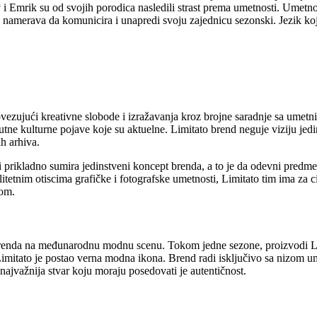
Emrik su od svojih porodica nasledili strast prema umetnosti. Umetnos
d namerava da komunicira i unapredi svoju zajednicu sezonski. Jezik koj
povezujući kreativne slobode i izražavanja kroz brojne saradnje sa umetn
sutne kulturne pojave koje su aktuelne. Limitato brend neguje viziju jedi
ih arhiva.
prikladno sumira jedinstveni koncept brenda, a to je da odevni predmet 
etnim otiscima grafičke i fotografske umetnosti, Limitato tim ima za c
kom.
brenda na međunarodnu modnu scenu. Tokom jedne sezone, proizvodi Limi
Limitato je postao verna modna ikona. Brend radi isključivo sa nizom ume
najvažnija stvar koju moraju posedovati je autentičnost.