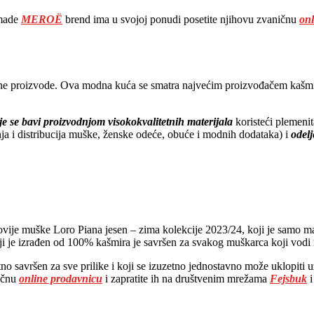
made
MEROË
brend ima u svojoj ponudi posetite njihovu zvaničnu
onl
kstilne proizvode. Ova modna kuća se smatra najvećim proizvođačem ka
je se bavi proizvodnjom visokokvalitetnih materijala
koristeći plemenit
ja i distribucija muške, ženske odeće, obuće i modnih dodataka) i
odelj
ovije muške Loro Piana jesen – zima kolekcije 2023/24, koji je samo ma
i je izrađen od 100% kašmira je savršen za svakog muškarca koji vodi ra
o savršen za sve prilike i koji se izuzetno jednostavno može uklopiti u
ničnu
online prodavnicu
i zapratite ih na društvenim mrežama
Fejsbuk