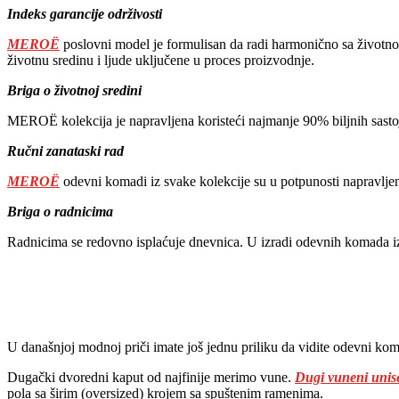
Indeks garancije održivosti
MEROË
poslovni model je formulisan da radi harmonično sa životno
životnu sredinu i ljude uključene u proces proizvodnje.
Briga o životnoj sredini
MEROË kolekcija je napravljena koristeći najmanje 90% biljnih sastojak
Ručni zanataski rad
MEROË
odevni komadi iz svake kolekcije su u potpunosti napravljeni
Briga o radnicima
Radnicima se redovno isplaćuje dnevnica. U izradi odevnih komada iz 
U današnjoj modnoj priči imate još jednu priliku da vidite odevni ko
Dugački dvoredni kaput od najfinije merimo vune.
Dugi vuneni unis
pola sa širim (oversized) krojem sa spuštenim ramenima.