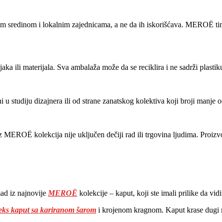
m sredinom i lokalnim zajednicama, a ne da ih iskorišćava. MEROË tim 
a ili materijala. Sva ambalaža može da se reciklira i ne sadrži plastiku
 u studiju dizajnera ili od strane zanatskog kolektiva koji broji manje 
MEROË kolekcija nije uključen dečiji rad ili trgovina ljudima. Proizv
mad iz najnovije
MEROË
kolekcije – kaput, koji ste imali prilike da v
eks kaput sa kariranom šarom
i krojenom kragnom. Kaput krase dugi 