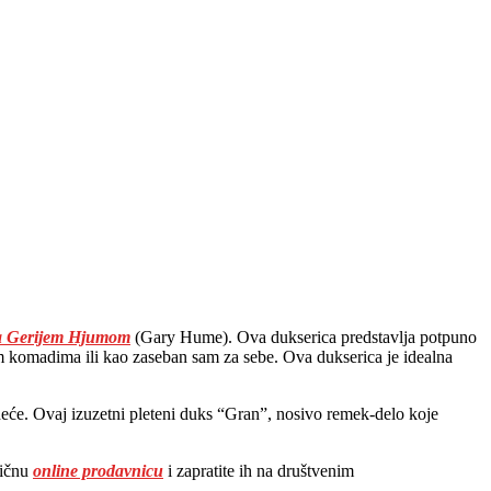
 sa Gerijem Hjumom
(Gary Hume). Ova dukserica predstavlja potpuno
 komadima ili kao zaseban sam za sebe. Ova dukserica je idealna
eće. Ovaj izuzetni pleteni duks “Gran”, nosivo remek-delo koje
ničnu
online prodavnicu
i zapratite ih na društvenim