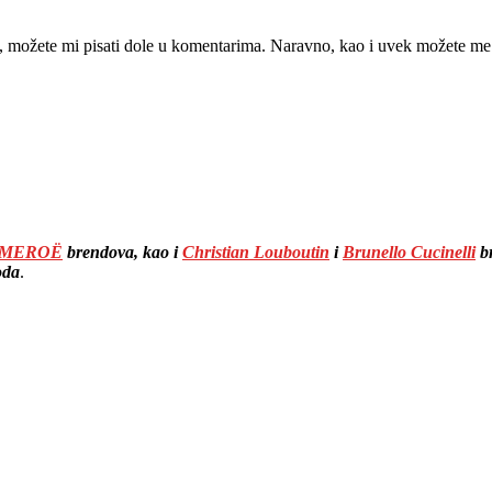
, možete mi pisati dole u komentarima. Naravno, kao i uvek možete me 
MEROË
brendova, kao i
Christian Louboutin
i
Brunello Cucinelli
br
oda
.