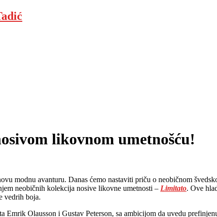
adić
osivom likovnom umetnošću!
za novu modnu avanturu. Danas ćemo nastaviti priču o neobičnom šveds
anjem neobičnih kolekcija nosive likovne umetnosti –
Limitato
. Ove hla
 vedrih boja.
Emrik Olausson i Gustav Peterson, sa ambicijom da uvedu prefinjenu ro