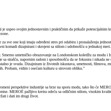
oji je uspeo svojim jednostavnim i praktičnim da prikaže potencijalni
ezone.
a sve one koji imaju određeni stres pri odabiru i pronalaženju jednos
i komadi dizajnirani i skrojeni sa stilom i udobnošću u jednakoj meri.
r. Smerno umetničko obrazovanje na Londonskom koledžu za modu i Isti
e sa strašću, napornim radom i sposobnošću da se fokusira i nikada n
, stalno je svuda. Dizajniram iz životnih iskustava, umetnosti, filmova, 
samih. Probam, vidim i osećam kulturu u sirovom obliku.”
 promeni perspektive industrije sa brze na sporu modu, tako što će MER
ise. MEROË pažljivo kreira odeću sa odličnim stilom, visokim kvali
ti i dati im drugi život.