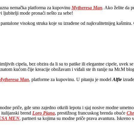
uksuzna nemačka platforma za kupovinu
Mytheresa Man
. Ako želite da
 ljubitelji mode pronaći nešto za sebe!
e pantalone visokog struka koje su izrađene od najkvalitetnijeg kašmi
animljivih cipela, bez obzira da li su to patike ili elegantne cipele, u
tom kućom čije kreacije obožavam i viđali ste ih ranije na Mr.M blo
Mytheresa Man
, platforme za kupovinu. U pitanju je model
Alfie
izrađe
 modne priče, gde smo zajedno otkrili lepotu i sjaj nosive modne umetn
 italijanski brend
Loro Piana
, prestižnog francuskog brenda obuće
Chr
ESA MEN
, partneri sa kojima su modne priče prava avantura. Iskreno 