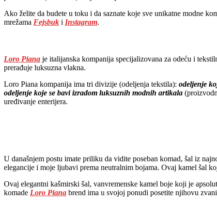
Ako želite da budete u toku i da saznate koje sve unikatne modne ko
mrežama
Fejsbuk
i
Instagram
.
Loro Piana
je italijanska kompanija specijalizovana za odeću i te
prerađuje luksuzna vlakna.
Loro Piana kompanija ima tri divizije (odeljenja tekstila):
odeljenje ko
odeljenje koje se bavi izradom luksuznih modnih artikala
(proizvodn
uređivanje enterijera.
U današnjem postu imate priliku da vidite poseban komad, šal iz najn
elegancije i moje ljubavi prema neutralnim bojama. Ovaj kamel šal koj
Ovaj elegantni kašmirski šal, vanvremenske kamel boje koji je apsolutn
komade
Loro Piana
brend ima u svojoj ponudi posetite njihovu zva