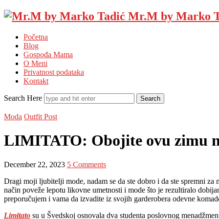
Mr.M by Marko T
Početna
Blog
Gospođa Mama
O Meni
Privatnost podataka
Kontakt
Search Here
Moda
Outfit Post
LIMITATO: Obojite ovu zimu n
December 22, 2023
5 Comments
Dragi moji ljubitelji mode, nadam se da ste dobro i da ste spremni 
način poveže lepotu likovne umetnosti i mode što je rezultiralo dobij
preporučujem i vama da izvadite iz svojih garderobera odevne komade
Limitato
su u Švedskoj osnovala dva studenta poslovnog menadžmenta 