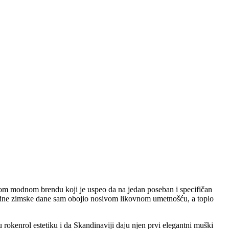
kom modnom brendu koji je uspeo da na jedan poseban i specifičan
dne zimske dane sam obojio nosivom likovnom umetnošću, a toplo
kenrol estetiku i da Skandinaviji daju njen prvi elegantni muški