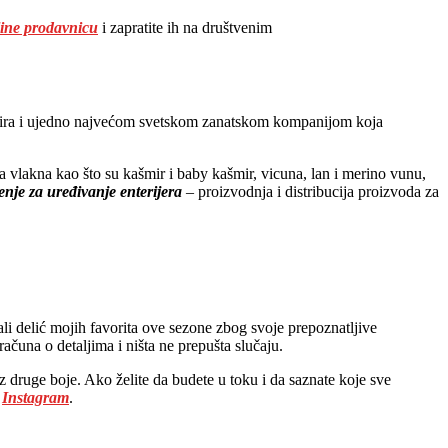
ine prodavnicu
i zapratite ih na društvenim
šmira i ujedno najvećom svetskom zanatskom kompanijom koja
a vlakna kao što su kašmir i baby kašmir, vicuna, lan i merino vunu,
enje za uređivanje enterijera
– proizvodnja i distribucija proizvoda za
li delić mojih favorita ove sezone zbog svoje prepoznatljive
čuna o detaljima i ništa ne prepušta slučaju.
z druge boje. Ako želite da budete u toku i da saznate koje sve
i
Instagram
.