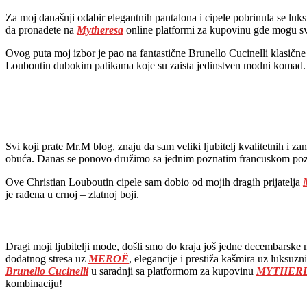
Za moj današnji odabir elegantnih pantalona i cipele pobrinula se l
da pronađete na
Mytheresa
online platformi za kupovinu gde mogu svi
Ovog puta moj izbor je pao na fantastične Brunello Cucinelli klasičn
Louboutin dubokim patikama koje su zaista jedinstven modni komad.
Svi koji prate Mr.M blog, znaju da sam veliki ljubitelj kvalitetnih i z
obuća. Danas se ponovo družimo sa jednim poznatim francuskom pozna
Ove Christian Louboutin cipele sam dobio od mojih dragih prijatelja
je rađena u crnoj – zlatnoj boji.
Dragi moji ljubitelji mode, došli smo do kraja još jedne decembarske
dodatnog stresa uz
MEROË
, elegancije i prestiža kašmira uz luksuzni
Brunello Cucinelli
u saradnji sa platformom za kupovinu
MYTHER
kombinaciju!