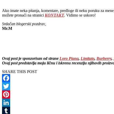
Ako imate neka pitanja, komentare, predloge ili neku poruku za mene
možete pronaći na stranici
KONTAKT
. Vidimo se uskoro!
Srdačan blogerski pozdrav,
Mr.M
Ovaj post je sponzorisan od strane
Loro Piana
,
Limitato
,
Burberry
,
Ovaj post predstavlja moju ličnu i iskrenu recenziju njihovih proizv
SHARE THIS POST
Facebook
Twitter
Pinterest
LinkedIn