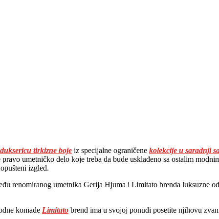
uksericu tirkizne boje
iz specijalne ograničene
kolekcije u saradnji
 pravo umetničko delo koje treba da bude usklađeno sa ostalim modnim
 opušteni izgled.
između renomiranog umetnika Gerija Hjuma i Limitato brenda luksuzne od
 modne komade
Limitato
brend ima u svojoj ponudi posetite njihovu zva