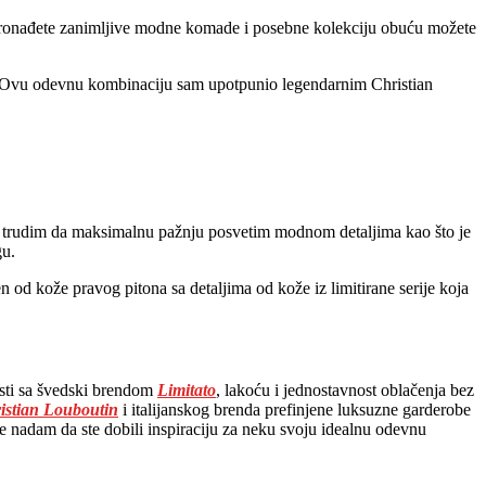
 pronađete zanimljive modne komade i posebne kolekciju obuću možete
ra. Ovu odevnu kombinaciju sam upotpunio legendarnim Christian
vek se trudim da maksimalnu pažnju posvetim modnom detaljima kao što je
gu.
n od kože pravog pitona sa detaljima od kože iz limitirane serije koja
osti sa švedski brendom
Limitato
, lakoću i jednostavnost oblačenja bez
istian Louboutin
i italijanskog brenda prefinjene luksuzne garderobe
se nadam da ste dobili inspiraciju za neku svoju idealnu odevnu