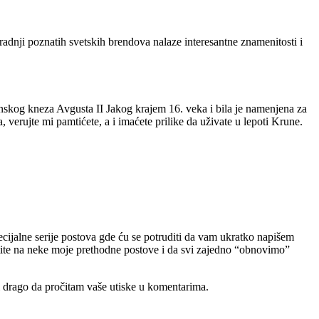
adnji poznatih svetskih brendova nalaze interesantne znamenitosti i
skog kneza Avgusta II Jakog krajem 16. veka i bila je namenjena za
 verujte mi pamtićete, a i imaćete prilike da uživate u lepoti Krune.
ijalne serije postova gde ću se potruditi da vam ukratko napišem
tite na neke moje prethodne postove i da svi zajedno “obnovimo”
mi drago da pročitam vaše utiske u komentarima.