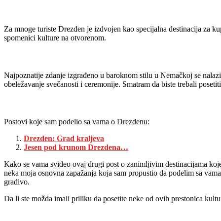
Za mnoge turiste Drezden je izdvojen kao specijalna destinacija za k
spomenici kulture na otvorenom.
Najpoznatije zdanje izgrađeno u baroknom stilu u Nemačkoj se nalazi
obeležavanje svečanosti i ceremonije. Smatram da biste trebali posetiti
Postovi koje sam podelio sa vama o Drezdenu:
Drezden: Grad kraljeva
Jesen pod krunom Drezdena…
Kako se vama svideo ovaj drugi post o zanimljivim destinacijama koj
neka moja osnovna zapažanja koja sam propustio da podelim sa vama t
gradivo.
Da li ste možda imali priliku da posetite neke od ovih prestonica kul