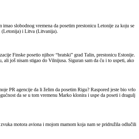
am imao slobodnog vremena da posetim prestonicu Letonije za koju se
Letonija) i Litva (Litvanija).
acije Finske posetio njihov “bratski” grad Talin, prestonicu Estonije.
 ali još nisam stigao do Vilnijusa. Siguran sam da ću i to uspeti, ako
je PR agencije da li želim da posetim Rigu? Raspored jeste bio vrlo
ućnost da se u tom vremenu Marko klonira i uspe da poseti i dragulj
d zvuka motora aviona i mojom mamom koja nam se pridružila odlučili