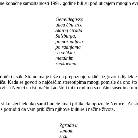
jene konačne samostalnosti 1991. godine bili su pod uticajem mnogih evr
Getreidegasse
ulica čini srce
Starog Grada
Salzburga,
prepoznatljiva
po radnjama
sa velikim
metalnim
znakovima…
ički jezik. Strancima je teže da prepoznaju različit izgovor i dijalekt
riča. Kada se govori o najčešćim stereotipima mnogi pomisle da ono što
kvi su Nemci na isti način kao što i mi to radimo sa našim susedima u reg
 sliku steći tek ako sami budete imali prilike da upoznate Nemce i Austri
 potruditi da vam približim njihove kulture i načine života.
Zgrada u
samom
srcu