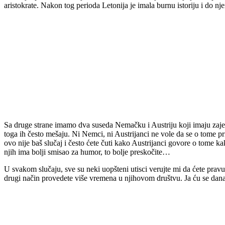
aristokrate. Nakon tog perioda Letonija je imala burnu istoriju i do n
Sa druge strane imamo dva suseda Nemačku i Austriju koji imaju zajedn
toga ih često mešaju. Ni Nemci, ni Austrijanci ne vole da se o tome p
ovo nije baš slučaj i često ćete čuti kako Austrijanci govore o tome ka
njih ima bolji smisao za humor, to bolje preskočite…
U svakom slučaju, sve su neki uopšteni utisci verujte mi da ćete pravu
drugi način provedete više vremena u njihovom društvu. Ja ću se danas