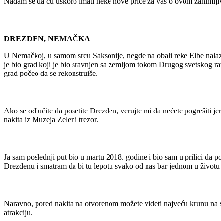
Nadam se da ću uskoro imati neke nove priče za vas o ovom zanimlj
DREZDEN, NEMAČKA
U Nemačkoj, u samom srcu Saksonije, negde na obali reke Elbe nalaz
je bio grad koji je bio sravnjen sa zemljom tokom Drugog svetskog rat
grad počeo da se rekonstruiše.
Ako se odlučite da posetite Drezden, verujte mi da nećete pogrešiti jer
nakita iz Muzeja Zeleni trezor.
Ja sam poslednji put bio u martu 2018. godine i bio sam u prilici da 
Drezdenu i smatram da bi tu lepotu svako od nas bar jednom u životu 
Naravno, pored nakita na otvorenom možete videti najveću krunu na 
atrakciju.