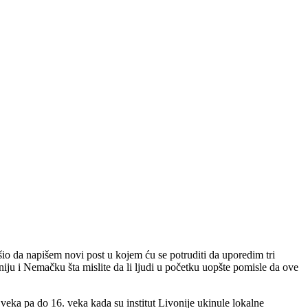
io da napišem novi post u kojem ću se potruditi da uporedim tri
niju i Nemačku šta mislite da li ljudi u početku uopšte pomisle da ove
 veka pa do 16. veka kada su institut Livonije ukinule lokalne