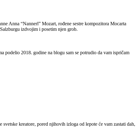
rianne Anna “Nannerl” Mozart, rođene sestre kompozitora Mocarta
 Salzburgu izdvojim i posetim njen grob.
vama podelio 2018. godine na blogu sam se potrudio da vam ispričam
e svetske kreatore, pored njihovih izloga od lepote će vam zastati dah,