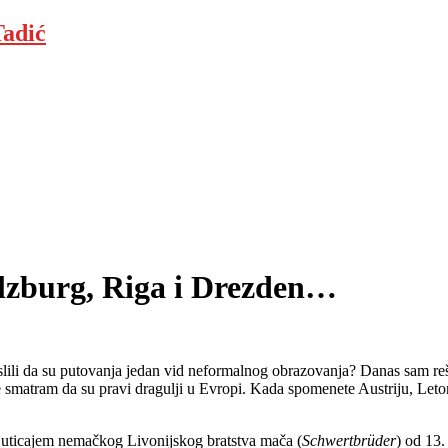
adić
alzburg, Riga i Drezden…
lili da su putovanja jedan vid neformalnog obrazovanja? Danas sam reš
oje smatram da su pravi dragulji u Evropi. Kada spomenete Austriju, Leto
od uticajem nemačkog Livonijskog bratstva mača (
Schwertbrüder
) od 13.