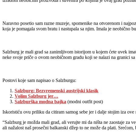
izradom neobičnih proizvoda i suvenira po kojima je ovaj grad poznat
Naravno posetio sam razne muzeje, spomenike na otvorenom i najpozn
koja je pomagala svom bratu i nastupala sa njim. Imala je neobično bu
Salzburg je mali grad sa zanimljivom istorijom u kojem ćete uvek ima
neke svoje priče o ovom neobičnom gradu koji se nalazi na granici 
Postovi koje sam napisao o Salzburgu:
Salzburg: Bezvremenski austrijski klasik
Volim Salzburg jer…
Salzburška modna bajka
(modni outfit post)
Iskoristiću ovu priliku da citiram samog sebe jer i dalje stojim iza ove
“Salzburg je možda mali grad, ali verujte mi da ništa ne zaostaje za v
ali nažalost naš prosečni balkanski džep to ne može da plati. Srećom, 