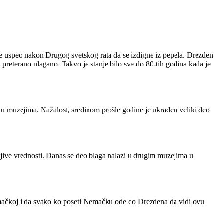
 uspeo nakon Drugog svetskog rata da se izdigne iz pepela. Drezden
 preterano ulagano. Takvo je stanje bilo sve do 80-tih godina kada je
alo u muzejima. Nažalost, sredinom prošle godine je ukraden veliki deo
enjive vrednosti. Danas se deo blaga nalazi u drugim muzejima u
mačkoj i da svako ko poseti Nemačku ode do Drezdena da vidi ovu