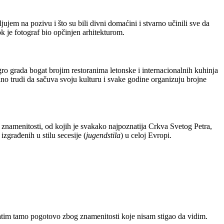
ujem na pozivu i što su bili divni domaćini i stvarno učinili sve da
 je fotograf bio opčinjen arhitekturom.
zgro grada bogat brojim restoranima letonske i internacionalnih kuhinja
no trudi da sačuva svoju kulturu i svake godine organizuju brojne
j znamenitosti, od kojih je svakako najpoznatija Crkva Svetog Petra,
zgrađenih u stilu secesije (
jugendstila
) u celoj Evropi.
vratim tamo pogotovo zbog znamenitosti koje nisam stigao da vidim.