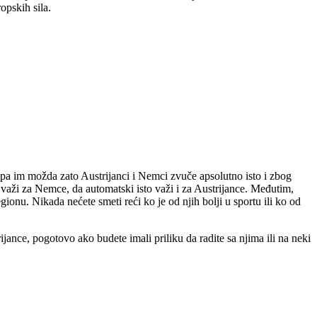
opskih sila.
e pa im možda zato Austrijanci i Nemci zvuče apsolutno isto i zbog
 važi za Nemce, da automatski isto važi i za Austrijance. Međutim,
ionu. Nikada nećete smeti reći ko je od njih bolji u sportu ili ko od
jance, pogotovo ako budete imali priliku da radite sa njima ili na neki