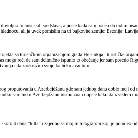
o dovoljno finansijskih sredstava, a posle kada sam počeo da radim nis
dnoću, ali ja uvek pomislim na tri bajkovite zemlje: Estonija, Latvija (
jekta sa turističkom organizacijom grada Helsinkija i turističke organiz
nas mogu reći da sam delimično ispunio to obećanje jer sam posetio Rigu,
tvanija i da zaokružim svoju baltičku avanturu.
mog proputovanja u Azerbejdžanu gde sam jednog dana dobio mejl od mo
renutku sam bio u Azerbejdžanu nismo znali uopšte kako da izvedem mog
skoro 4 dana “lufta” i zajedno sa mojim fotografom koji je poludeo o