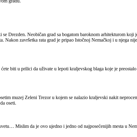
ivom gradu.
i se Drezden. Neobičan grad sa bogatom baroknom arhitekturom koji je
a. Nakon završetka rata grad je pripao Istočnoj Nemačkoj i u njega nije
 ćete biti u prilici da uživate u lepoti kraljevskog blaga koje je preost
posetim muzej Zeleni Trezor u kojem se nalazio kraljevski nakit neproc
da oseti.
svetu… Mislim da je ovo ujedno i jedno od najposećenijih mesta u Ne