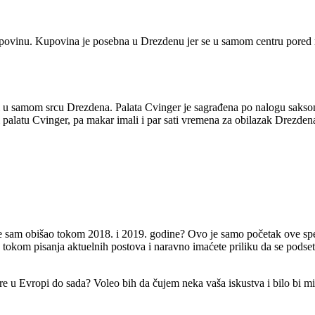
upovinu. Kupovina je posebna u Drezdenu jer se u samom centru pored r
 u samom srcu Drezdena. Palata Cvinger je sagrađena po nalogu sakson
 palatu Cvinger, pa makar imali i par sati vremena za obilazak Drezdena,
e sam obišao tokom 2018. i 2019. godine? Ovo je samo početak ove spec
okom pisanja aktuelnih postova i naravno imaćete priliku da se podse
ture u Evropi do sada? Voleo bih da čujem neka vaša iskustva i bilo bi 