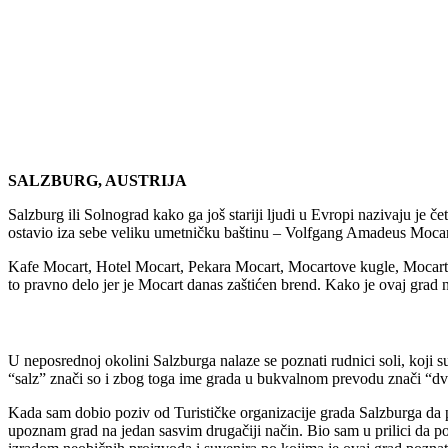
SALZBURG, AUSTRIJA
Salzburg ili Solnograd kako ga još stariji ljudi u Evropi nazivaju je 
ostavio iza sebe veliku umetničku baštinu – Volfgang Amadeus Mocar
Kafe Mocart, Hotel Mocart, Pekara Mocart, Mocartove kugle, Mocarto
to pravno delo jer je Mocart danas zaštićen brend. Kako je ovaj grad 
U neposrednoj okolini Salzburga nalaze se poznati rudnici soli, koji s
“salz” znači so i zbog toga ime grada u bukvalnom prevodu znači “dvor
Kada sam dobio poziv od Turističke organizacije grada Salzburga da po
upoznam grad na jedan sasvim drugačiji način. Bio sam u prilici da p