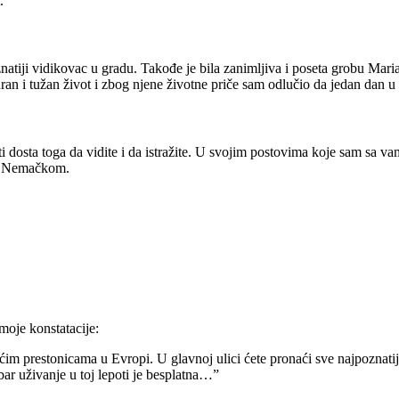
.
atiji vidikovac u gradu. Takođe je bila zanimljiva i poseta grobu Ma
ran i tužan život i zbog njene životne priče sam odlučio da jedan dan u
ti dosta toga da vidite i da istražite. U svojim postovima koje sam sa 
sa Nemačkom.
 moje konstatacije:
ećim prestonicama u Evropi. U glavnoj ulici ćete pronaći sve najpoznatij
bar uživanje u toj lepoti je besplatna…”