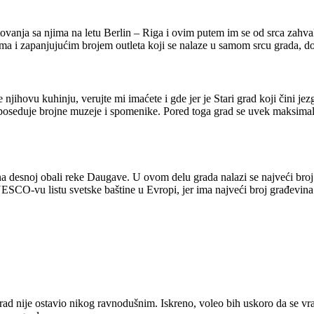
ovanja sa njima na letu Berlin – Riga i ovim putem im se od srca zahvalj
a i zapanjujućim brojem outleta koji se nalaze u samom srcu grada, dok
 njihovu kuhinju, verujte mi imaćete i gde jer je Stari grad koji čini je
 poseduje brojne muzeje i spomenike. Pored toga grad se uvek maksimal
e na desnoj obali reke Daugave. U ovom delu grada nalazi se najveći bro
NESCO-vu listu svetske baštine u Evropi, jer ima najveći broj građevina i
 grad nije ostavio nikog ravnodušnim. Iskreno, voleo bih uskoro da se 