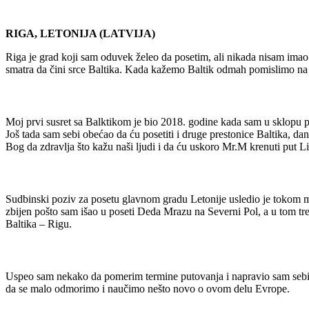
RIGA, LETONIJA (LATVIJA)
Riga je grad koji sam oduvek želeo da posetim, ali nikada nisam ima
smatra da čini srce Baltika. Kada kažemo Baltik odmah pomislimo na hla
Moj prvi susret sa Balktikom je bio 2018. godine kada sam u sklopu pro
Još tada sam sebi obećao da ću posetiti i druge prestonice Baltika, da
Bog da zdravlja što kažu naši ljudi i da ću uskoro Mr.M krenuti put Li
Sudbinski poziv za posetu glavnom gradu Letonije usledio je tokom 
zbijen pošto sam išao u poseti Deda Mrazu na Severni Pol, a u tom t
Baltika – Rigu.
Uspeo sam nekako da pomerim termine putovanja i napravio sam sebi 
da se malo odmorimo i naučimo nešto novo o ovom delu Evrope.