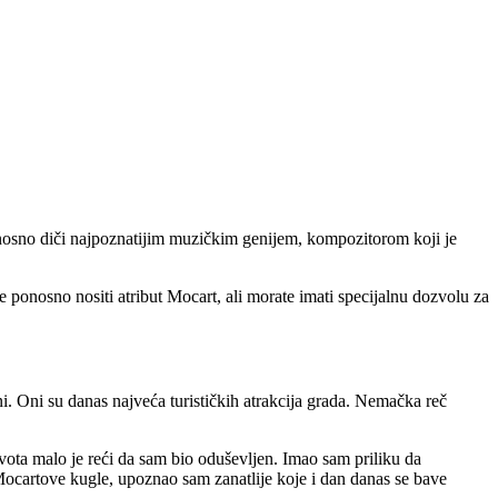
 ponosno diči najpoznatijim muzičkim genijem, kompozitorom koji je
nosno nositi atribut Mocart, ali morate imati specijalnu dozvolu za
ni. Oni su danas najveća turističkih atrakcija grada. Nemačka reč
ivota malo je reći da sam bio oduševljen. Imao sam priliku da
Mocartove kugle, upoznao sam zanatlije koje i dan danas se bave