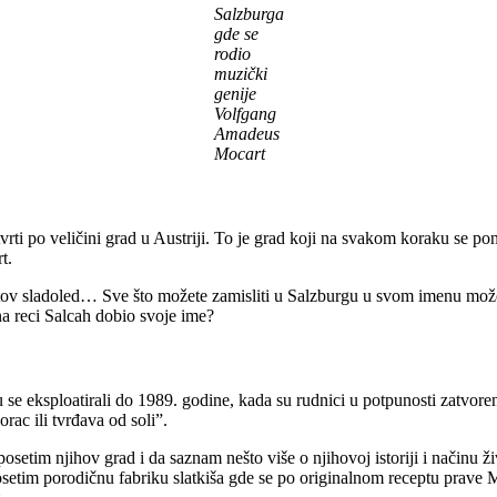
Salzburga
gde se
rodio
muzički
genije
Volfgang
Amadeus
Mocart
četvrti po veličini grad u Austriji. To je grad koji na svakom koraku se
t.
v sladoled… Sve što možete zamisliti u Salzburgu u svom imenu može po
na reci Salcah dobio svoje ime?
u se eksploatirali do 1989. godine, kada su rudnici u potpunosti zatvore
ac ili tvrđava od soli”.
setim njihov grad i da saznam nešto više o njihovoj istoriji i načinu ž
osetim porodičnu fabriku slatkiša gde se po originalnom receptu prave 