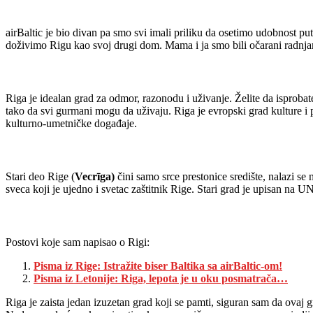
airBaltic je bio divan pa smo svi imali priliku da osetimo udobnost put
doživimo Rigu kao svoj drugi dom. Mama i ja smo bili očarani radnjam
Riga je idealan grad za odmor, razonodu i uživanje. Želite da isprobate
tako da svi gurmani mogu da uživaju. Riga je evropski grad kulture i
kulturno-umetničke događaje.
Stari deo Rige (
Vecrīga)
čini samo srce prestonice središte, nalazi s
sveca koji je ujedno i svetac zaštitnik Rige. Stari grad je upisan na U
Postovi koje sam napisao o Rigi:
Pisma iz Rige: Istražite biser Baltika sa airBaltic-om!
Pisma iz Letonije: Riga, lepota je u oku posmatrača…
Riga je zaista jedan izuzetan grad koji se pamti, siguran sam da ovaj