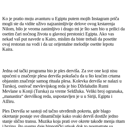
Ko je pratio moju avanturu u Egiptu putem mojih Instagram priča
mogli ste da vidite uživo najzanimljivije delove ovog krstarenja
Nilom, bilo je veoma zanimljivo i drago mi je što sam bio u prilici da
osetim čari noćnog života u glavnoj prestonici Egipta. Ako vas
nekad vaš put navede u Kairo, mislim da biste trebali da posetite
ovaj restoran na vodi i da uz orijentalne melodije osetite lepotu
Kaira.
Jedna od tački programa bio je ples derviša. Za sve one koji nisu
upućeni u značenje plesa derviša pokušaću da u što kraćim crtama
objasnim značenje samog rituala plesa. Kolevka derviša se nalazi u
Turskoj, osnivač mevlevijskog reda je bio Dželaludin Rumi
Mevlane u Konji (Turska) za vreme Seldžuka. Veliki broj ogranaka,
„manastira“ derviškog reda, uspostavljen je u u Siriji, Egiptu i
Alžiru.
Ples Derviša se sastoji od tačno utvrđenih pokreta, gde blago
okretanje postaje sve dinamičnije kako svaki derviš dostiže jedno
stanje slično transu. Muzika koja prati ove okrete takođe menja ritam
i brzinu, što svemu daje hipnotički utisak dok to posmatrate sa