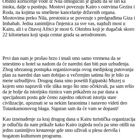
Obilno korišćenje vode iz Nila omogućilo je gradu da se širi ka
istoku, dalje u pustinju. Mostovi povezuju Kairo s ostrvima Gezira i
Roda, na kojima su smeštene kancelarije državnih organa.
Mostovima preko Nila, prestonica se povezuje s predgrađima Giza i
Imbabah. Jedna zanimljiva činjenica za sve vas, najduži most u
Kairu, ali i u čitavoj Africi je most 6. Oktobra koji je dugačak skoro
22 kilometara koji spaja centar grada sa aerodromom.
Prvi dan nam je prošao brzo i imali smo samo vremena da se
smestimo u hotel sa nadom da će naredni dan biti pun uzbuđenja.
Zbog ubrzanog postupka organizovanja ovog medijskog putovanja
plan za naredni dan sam dobijao u večernjim satima što je bilo za
mene uzbudljivo. Drugog dana smo posetili Egipatski Muzej u
kojem smo napravili više slika nego što smo očekivali, pa sam rešio
da je bolje da istorijsku riznicu vam prikažem za par dana u
specijalnom postu gde ćemo zajedno otkrivati istoriju stare
civilizacije, upoznati se sa nekim faraonima i naravno videti deo
Tutankamonovog blaga. Siguran sam da će vam se dopasti!
Kao iznenađenje za kraj drugog dana u Kairu turistička organizacija
je odlučila da nam prikaže kako Kairo izgleda noću pa smo otišli na
jedno zanimljivo krstarenje gde smo uživali u plesu derviša i
bogatom kulturnom programu.