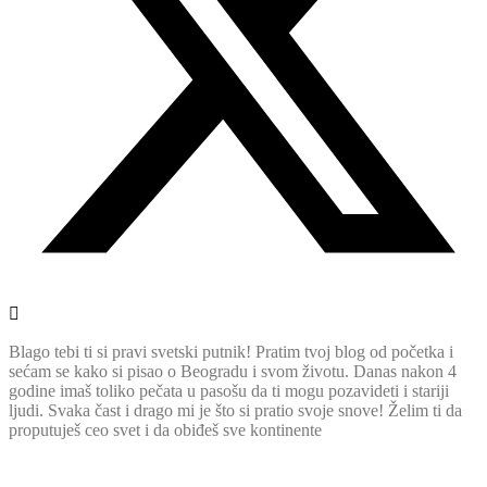
Blago tebi ti si pravi svetski putnik! Pratim tvoj blog od početka i
sećam se kako si pisao o Beogradu i svom životu. Danas nakon 4
godine imaš toliko pečata u pasošu da ti mogu pozavideti i stariji
ljudi. Svaka čast i drago mi je što si pratio svoje snove! Želim ti da
proputuješ ceo svet i da obiđeš sve kontinente