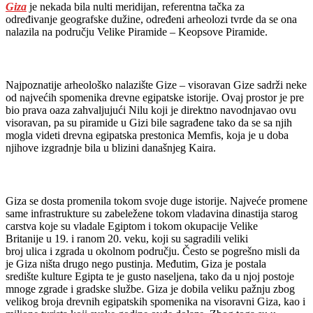
Giza
je nekada bila nulti meridijan, referentna tačka za
određivanje geografske dužine, određeni arheolozi tvrde da se ona
nalazila na području Velike Piramide – Keopsove Piramide.
Najpoznatije arheološko nalazište Gize – visoravan Gize sadrži neke
od najvećih spomenika drevne egipatske istorije. Ovaj prostor je pre
bio prava oaza zahvaljujući Nilu koji je direktno navodnjavao ovu
visoravan, pa su piramide u Gizi bile sagrađene tako da se sa njih
mogla videti drevna egipatska prestonica Memfis, koja je u doba
njihove izgradnje bila u blizini današnjeg Kaira.
Giza se dosta promenila tokom svoje duge istorije. Najveće promene
same infrastrukture su zabeležene tokom vladavina dinastija starog
carstva koje su vladale Egiptom i tokom okupacije Velike
Britanije u 19. i ranom 20. veku, koji su sagradili veliki
broj ulica i zgrada u okolnom području. Često se pogrešno misli da
je Giza ništa drugo nego pustinja. Međutim, Giza je postala
središte kulture Egipta te je gusto naseljena, tako da u njoj postoje
mnoge zgrade i gradske službe. Giza je dobila veliku pažnju zbog
velikog broja drevnih egipatskih spomenika na visoravni Giza, kao i