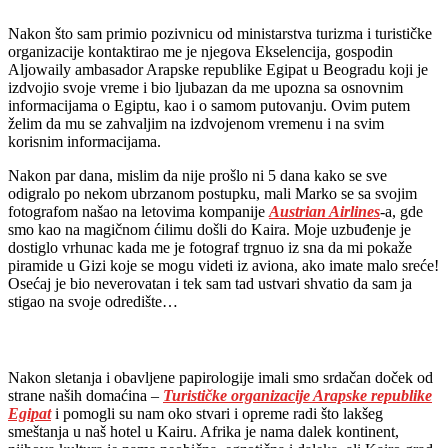
Nakon što sam primio pozivnicu od ministarstva turizma i turističke
organizacije kontaktirao me je njegova Ekselencija, gospodin
Aljowaily ambasador Arapske republike Egipat u Beogradu koji je
izdvojio svoje vreme i bio ljubazan da me upozna sa osnovnim
informacijama o Egiptu, kao i o samom putovanju. Ovim putem
želim da mu se zahvaljim na izdvojenom vremenu i na svim
korisnim informacijama.
Nakon par dana, mislim da nije prošlo ni 5 dana kako se sve
odigralo po nekom ubrzanom postupku, mali Marko se sa svojim
fotografom našao na letovima kompanije
Austrian Airlines
-a, gde
smo kao na magičnom ćilimu došli do Kaira. Moje uzbuđenje je
dostiglo vrhunac kada me je fotograf trgnuo iz sna da mi pokaže
piramide u Gizi koje se mogu videti iz aviona, ako imate malo sreće!
Osećaj je bio neverovatan i tek sam tad ustvari shvatio da sam ja
stigao na svoje odredište…
Nakon sletanja i obavljene papirologije imali smo srdačan doček od
strane naših domaćina –
Turističke organizacije Arapske republike
Egipat
i pomogli su nam oko stvari i opreme radi što lakšeg
smeštanja u naš hotel u Kairu. Afrika je nama dalek kontinent,