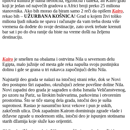
njihova kultura je nama neobična, egzotična i daleka, ali Kairo grad
koji je jedan od najvećih gradova u Africi broji preko 25 miliona
stanovnika. Ako bih morao da biram samo 2 reči da opišem
Kairo
,
rekao bih –
UŽURBANA KOŠNICA
! Grad u kojem živi toliko
miliona ljudi nikada ne spava i računajte da vam treba dosta više
vremena da dođete do svoje destinacije, zato uvek trebate krenuti
bar sat i po do dva ranije da biste na vreme došli na željenu
destinaciju.
Kairo
je smešten na obalama i ostrvima Nila u severnom delu
Egipta, malo južnije od mesta gde reka napušta svoju pustinjsku
dolinu i gde se grana u tri rukavca započinjući deltu Nila.
Najstariji deo grada se nalazi na istočnoj strani reke, dok se Novi
deo postupno širi zapadno, okružujući zelene površine doline Nila.
Novi zapadni deo grada je sagrađen u doba Ismaila Veličanstvenog,
po uzoru na Pariz, sa širokim bulevarima, parkovima i otvorenim
prostorima. Što se tiče starog dela grada, istočni deo je sušta
suprotnost. Rastao je nasumično kroz vekove i pun je uskih,
zakrčenih ulica. Dok zapadnim Kairom dominiraju zgrade vlade i
državne zgrade u modernom stilu, istočni deo je ispunjen stotinama
starih džamija koje služe kao orijentiri.