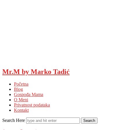
Mr.M by Marko Tadić
Početna
Blog
Gospođa Mama
O Meni
Privatnost podataka
Kontakt
Search Here