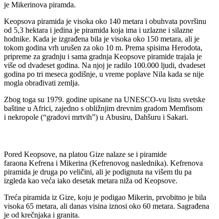
je Mikerinova piramda.
Keopsova piramida je visoka oko 140 metara i obuhvata površinu
od 5,3 hektara i jedina je piramida koja ima i uzlazne i silazne
hodnike. Kada je izgrađena bila je visoka oko 150 metara, ali je
tokom godina vrh urušen za oko 10 m. Prema spisima Herodota,
pripreme za gradnju i sama gradnja Keopsove piramide trajala je
više od dvadeset godina. Na njoj je radilo 100.000 ljudi, dvadeset
godina po tri meseca godišnje, u vreme poplave Nila kada se nije
mogla obrađivati zemlja.
Zbog toga su 1979. godine upisane na UNESCO-vu listu svetske
baštine u Africi, zajedno s obližnjim drevnim gradom Memfisom
i nekropole (“gradovi mrtvih”) u Abusiru, Dahšuru i Sakari.
Pored Keopsove, na platou Gize nalaze se i piramide
faraona Kefrena i Mikerina (Kefrenovog naslednika). Kefrenova
piramida je druga po veličini, ali je podignuta na višem tlu pa
izgleda kao veća iako desetak metara niža od Keopsove.
Treća piramida iz Gize, koju je podigao Mikerin, prvobitno je bila
visoka 65 metara, ali danas visina iznosi oko 60 metara. Sagrađena
je od krečnjaka i granita.