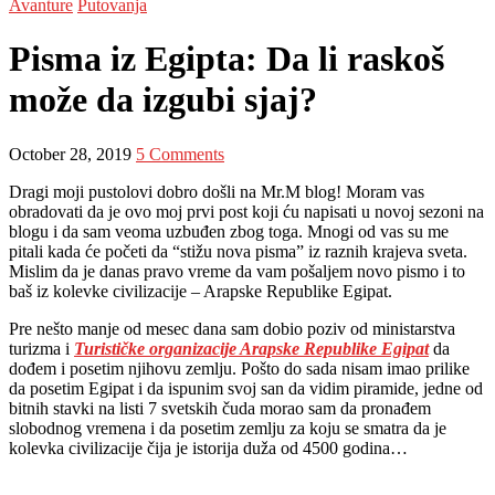
Avanture
Putovanja
Pisma iz Egipta: Da li raskoš
može da izgubi sjaj?
October 28, 2019
5 Comments
Dragi moji pustolovi dobro došli na Mr.M blog! Moram vas
obradovati da je ovo moj prvi post koji ću napisati u novoj sezoni na
blogu i da sam veoma uzbuđen zbog toga. Mnogi od vas su me
pitali kada će početi da “stižu nova pisma” iz raznih krajeva sveta.
Mislim da je danas pravo vreme da vam pošaljem novo pismo i to
baš iz kolevke civilizacije – Arapske Republike Egipat.
Pre nešto manje od mesec dana sam dobio poziv od ministarstva
turizma i
Turističke organizacije Arapske Republike Egipat
da
dođem i posetim njihovu zemlju. Pošto do sada nisam imao prilike
da posetim Egipat i da ispunim svoj san da vidim piramide, jedne od
bitnih stavki na listi 7 svetskih čuda morao sam da pronađem
slobodnog vremena i da posetim zemlju za koju se smatra da je
kolevka civilizacije čija je istorija duža od 4500 godina…