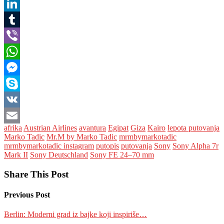
Pinterest
LinkedIn
Tumblr
Viber
WhatsApp
Messenger
Skype
VK
afrika
Austrian Airlines
avantura
Egipat
Giza
Kairo
lepota putovanja
Email
Marko Tadic
Mr.M by Marko Tadic
mrmbymarkotadic
mrmbymarkotadic instagram
putopis
putovanja
Sony
Sony Alpha 7r
Mark II
Sony Deutschland
Sony FE 24–70 mm
Share This Post
Previous Post
Berlin: Moderni grad iz bajke koji inspiriše…