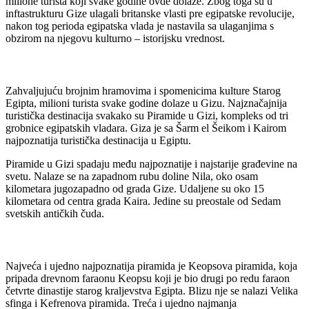
milione turista koji svake godine ovde dolaze. Zbog toga su u
inftastrukturu Gize ulagali britanske vlasti pre egipatske revolucije,
nakon tog perioda egipatska vlada je nastavila sa ulaganjima s
obzirom na njegovu kulturno – istorijsku vrednost.
Zahvaljujuću brojnim hramovima i spomenicima kulture Starog
Egipta, milioni turista svake godine dolaze u Gizu. Najznačajnija
turistička destinacija svakako su Piramide u Gizi, kompleks od tri
grobnice egipatskih vladara. Giza je sa Šarm el Šeikom i Kairom
najpoznatija turistička destinacija u Egiptu.
Piramide u Gizi spadaju među najpoznatije i najstarije građevine na
svetu. Nalaze se na zapadnom rubu doline Nila, oko osam
kilometara jugozapadno od grada Gize. Udaljene su oko 15
kilometara od centra grada Kaira. Jedine su preostale od Sedam
svetskih antičkih čuda.
Najveća i ujedno najpoznatija piramida je Keopsova piramida, koja
pripada drevnom faraonu Keopsu koji je bio drugi po redu faraon
četvrte dinastije starog kraljevstva Egipta. Blizu nje se nalazi Velika
sfinga i Kefrenova piramida. Treća i ujedno najmanja