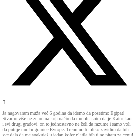
Ja nagovaram muža već 6 godina da idemo da posetimo Egipat!
Stvarno više ne znam na koji način da mu objasnim da je Kairo kao
i svi drugi gradovi, on to jednostavno ne želi da razume i samo voli
da putuje unutar granice Evrope. Trenutno ti toliko zavidim da bih
sve dala da me spakuješ u jedan kofer platila bih ti ne pitam za cenu!