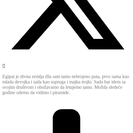
Egipat je divna zemlja išla sam tamo nebrojeno puta, prvo sama kao
mlada devojka i sada kao supruga i majka trojki. Sada bar idem sa
svojim društvom i obožavamo da letujemo tamo. Možda sledeće
godine odemo da vidimo i piramide.