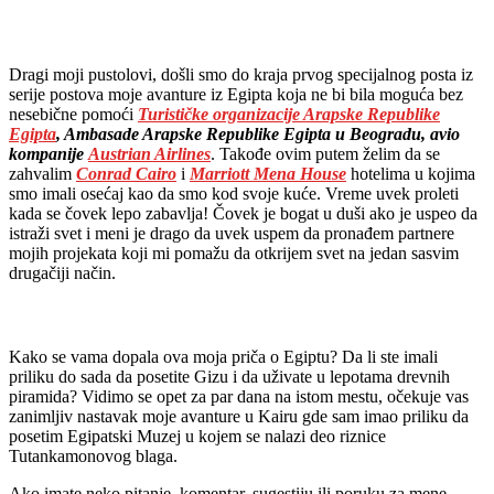
Dragi moji pustolovi, došli smo do kraja prvog specijalnog posta iz
serije postova moje avanture iz Egipta koja ne bi bila moguća bez
nesebične pomoći
Turističke organizacije Arapske Republike
Egipta
,
Ambasade Arapske Republike Egipta u Beogradu,
avio
kompanije
Austrian Airlines
. Takođe ovim putem želim da se
zahvalim
Conrad Cairo
i
Marriott Mena House
hotelima u kojima
smo imali osećaj kao da smo kod svoje kuće. Vreme uvek proleti
kada se čovek lepo zabavlja! Čovek je bogat u duši ako je uspeo da
istraži svet i meni je drago da uvek uspem da pronađem partnere
mojih projekata koji mi pomažu da otkrijem svet na jedan sasvim
drugačiji način.
Kako se vama dopala ova moja priča o Egiptu? Da li ste imali
priliku do sada da posetite Gizu i da uživate u lepotama drevnih
piramida? Vidimo se opet za par dana na istom mestu, očekuje vas
zanimljiv nastavak moje avanture u Kairu gde sam imao priliku da
posetim Egipatski Muzej u kojem se nalazi deo riznice
Tutankamonovog blaga.
Ako imate neko pitanje, komentar, sugestiju ili poruku za mene