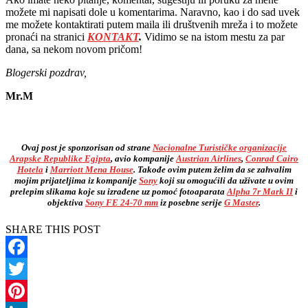
možete mi napisati dole u komentarima. Naravno, kao i do sad uvek
me možete kontaktirati putem maila ili društvenih mreža i to možete
pronaći na stranici
KONTAKT
.
Vidimo se na istom mestu za par
dana, sa nekom novom pričom!
Blogerski pozdrav,
Mr.M
Ovaj post je sponzorisan od strane
Nacionalne Turističke organizacije
Arapske Republike Egipta
, avio kompanije
Austrian Airlines
,
Conrad Cairo
Hotela
i
Marriott Mena House
. Takođe ovim putem želim da se zahvalim
mojim prijateljima iz kompanije
Sony
koji su omogućili da uživate u ovim
prelepim slikama koje su izrađene uz pomoć fotoaparata
Alpha 7r Mark II
i
objektiva
Sony FE 24-70 mm
iz posebne serije
G Master
.
SHARE THIS POST
Facebook
Twitter