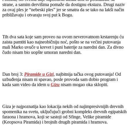
strane, a samim dervišima pomaže da dostignu ekstazu. Drugi naziv
za ovaj ples je “nebeski ples” jer se smatra da se tako na lakši način
približavaju i otvaraju svoj put k Bogu.
Tih dva sata koje sam proveo na ovom neverovatnom krstarenju ću
zaista pamtiti kao najneobičniju noć, pošto se na većini putovanja
mali Marko uvuče u krevet i puni baterije za naredni dan. Za divno
čudo nisam bio uopšte umoran naredni dan.
Dan broj 3:
Piramide u Gizi
, najbitnija tačka ovog putovanja! Od
uzbuđenja nisam ni spavao, posle provoda sam dobio program i
kada sam video da idem u
Gizu
nisam mogao oka sklopiti.
Giza je najpoznatija kao lokacija nekih od najimpresivnijih drevnih
spomenika na svetu, uključujući grobni kompleks drevnih egipatskih
faraona i hramova, koji se sastoji od Sfinge, Velike piramide
(Keopsova Piramida) i brojnih drugih piramida i hramova.