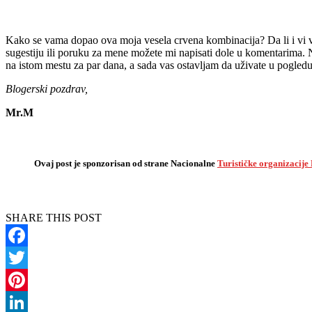
Kako se vama dopao ova moja vesela crvena kombinacija? Da li i vi vol
sugestiju ili poruku za mene možete mi napisati dole u komentarima. N
na istom mestu za par dana, a sada vas ostavljam da uživate u pogled
Blogerski pozdrav,
Mr.M
Ovaj post je sponzorisan od strane Nacionalne
Turističke organizacije
SHARE THIS POST
Facebook
Twitter
Pinterest