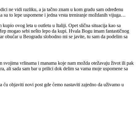
odici ne vidi razliku, a ja tačno znam u kom gradu sam određenu
da su to lepe uspomene i jedna vrsta treniranje moždanih vijuga…
upio ovog leta u outletu u Italiji. Opet slična situacija kao sa
džep mogao sebi nešto lepo da kupi. Hvala Bogu imam fantastičnog
bar obućar u Beogradu slobodno mi se javite, tu sam da podelim sa
svim svojima vrlinama i manama koje nam možda otežavaju život ili pak
ura, ali sada sam bar u prilici dok delim sa vama moje uspomene sa
a ću objaviti novi post gde ćemo nastaviti zajedno da uživamo u