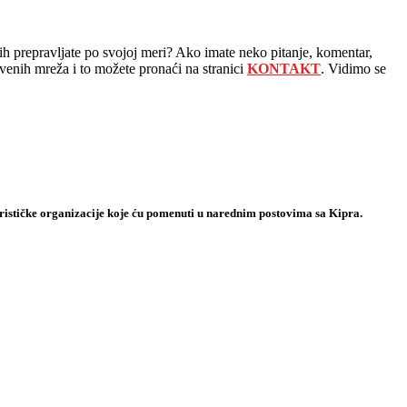
ih prepravljate po svojoj meri? Ako imate neko pitanje, komentar,
venih mreža i to možete pronaći na stranici
KONTAKT
. Vidimo se
urističke organizacije koje ću pomenuti u narednim postovima sa Kipra.