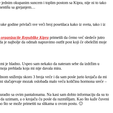
e jednim okupanim suncem i toplim postom sa Kipra, nije ni to tako
imentišu sa grejanjem…
ke godine privlači sve veći broj posetilaca kako iz sveta, tako i iz
e organizacije Republike Kipra
primetili da ćemo već sledeće jutro
a je najbolje da odmah napravimo outfit post koji će obeležiti moje
 mi je hladno. Uspeo sam nekako da nateram sebe da izdržim u
 moja prehlada koja mi nije davala mira.
nom sniženju skoro 3 broja veće i da sam posle jurio krojača da mi
ećini slučajevaje mozak oslobađa malo veću količinu hormona sreće –
 uradio sa ovim pantalonama. Na kasi sam dobio informaciju da su to
 da uzimam, a o krojaču ću posle da razmišljam. Kao što kaže čuveni
 što se može primetiti na slikama u ovom postu. 🙂