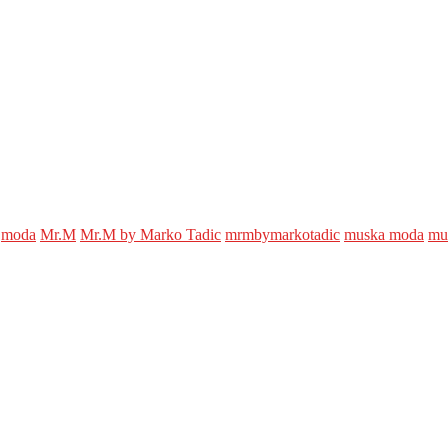
moda
Mr.M
Mr.M by Marko Tadic
mrmbymarkotadic
muska moda
mu