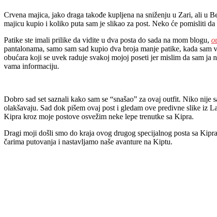
Crvena majica, jako draga takođe kupljena na sniženju u Zari, ali u B
majicu kupio i koliko puta sam je slikao za post. Neko će pomisliti 
Patike ste imali prilike da vidite u dva posta do sada na mom blogu,
ou
pantalonama, samo sam sad kupio dva broja manje patike, kada sam v
obućara koji se uvek raduje svakoj mojoj poseti jer mislim da sam ja
vama informaciju.
Dobro sad set saznali kako sam se “snašao” za ovaj outfit. Niko nije 
olakšavaju. Sad dok pišem ovaj post i gledam ove predivne slike iz La
Kipra kroz moje postove osvežim neke lepe trenutke sa Kipra.
Dragi moji došli smo do kraja ovog drugog specijalnog posta sa Kipra
čarima putovanja i nastavljamo naše avanture na Kiptu.