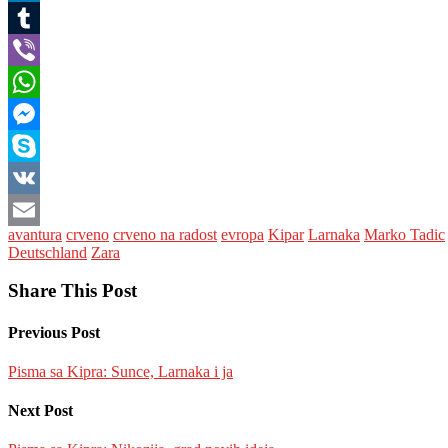
LinkedIn
Tumblr
Viber
WhatsApp
Messenger
Skype
VK
avantura
crveno
crveno na radost
evropa
Kipar
Larnaka
Marko Tadic
Email
Deutschland
Zara
Share This Post
Previous Post
Pisma sa Kipra: Sunce, Larnaka i ja
Next Post