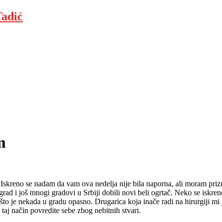
adić
m
. Iskreno se nadam da vam ova nedelja nije bila naporna, ali moram pri
rad i još mnogi gradovi u Srbiji dobili novi beli ogrtač. Neko se iskre
 je nekada u gradu opasno. Drugarica koja inače radi na hirurgiji mi je
 taj način povredite sebe zbog nebitnih stvari.