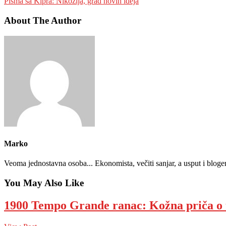
Pisma sa Kipra: Nikozija, grad novih ideja
About The Author
Marko
Veoma jednostavna osoba... Ekonomista, večiti sanjar, a usput i bloge
You May Also Like
1900 Tempo Grande ranac: Kožna priča o