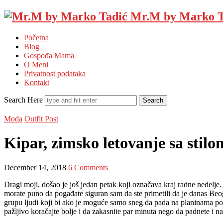
Mr.M by Marko T
Početna
Blog
Gospođa Mama
O Meni
Privatnost podataka
Kontakt
Search Here
Moda
Outfit Post
Kipar, zimsko letovanje sa stilo
December 14, 2018
6 Comments
Dragi moji, došao je još jedan petak koji označava kraj radne nedelje
morate puno da pogađate siguran sam da ste primetili da je danas Beog
grupu ljudi koji bi ako je moguće samo sneg da pada na planinama pošto
pažljivo koračajte bolje i da zakasnite par minuta nego da padnete i na