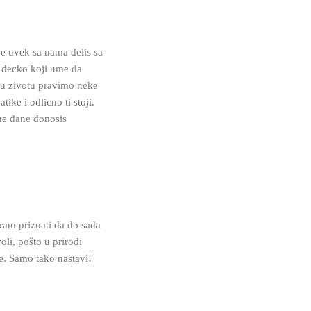
e uvek sa nama delis sa
an decko koji ume da
i u zivotu pravimo neke
tike i odlicno ti stoji.
ne dane donosis
ram priznati da do sada
li, pošto u prirodi
e. Samo tako nastavi!