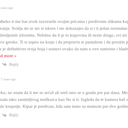
 years ago
Marko ti me bas uvek razveselis svojim pricama i predivnim slikama koj
vanja. Svidja mi se sto si iskren i sto dokazujes da si i ti jedan normal
dredjenim izborima. Nebitno da li je to kupovina ili nesto drugo, svi m
ce greske. Ti si uspeo na kraju i da prepravis te pantalone i da prosiris pa
 je definitivno tvoja boja i nastavi ovako da nam u ove sumorne i hlad
d more »
Reply
7 years ago
o, ne znam da li me se sećaš ali sreli smo se u gradu pre par dana. Mo
ala tako zanimljivog muškarca kao što si ti. Izgleda da te kamera baš vo
alo krupnije. Kipar je predivan, bila sam tamo sa mamom pre dve godin
Reply