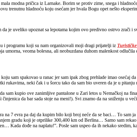
a mala modna pričica iz Larnake. Borim se protiv zime, snega i hladnoć
 ovu trenutnu hladnoću koju osećam jer hvala Bogu opet nešto eksper
m da je uveliko upoznat sa lepotama kojim ovo predivno ostrvo zrači i sva
.
 i programu koji su nam organizovali moji dragi prijatelji iz
T
urističk
 moja umorna, veoma bolesna, ali neobuzdana duhom malenkost odlučila d
u koju sam spakovao u ranac jer sam ipak zbog prehlade imao osećaj da
ratki rukavima, neki čak i u šorcu tako da sam bio uveren da je u pitanju
a sam kupio ove zanimljive pantalone u Zari letos u Nemačkoj na final
eši činjenica da bar sada stoje na meni!). Svi znamo da na sniženju u v
ra na 7 evra pa daj da kupim bilo koji broj neće da se baci… To sam ja
manjem gradu koji je otprilike 300,400 km od Berlina… Samo sam rekao
n… Kada dođe na naplatu!”. Posle sam uspeo da ih nekako sredim, kao