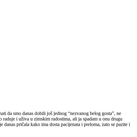
znati da smo danas dobili još jednog “nezvanog belog gosta”, ne
no raduje i uživa u zimskim radostima, ali ja spadam u onu drugu
 danas pričala kako ima dosta pacijenata i preloma, zato se pazite i