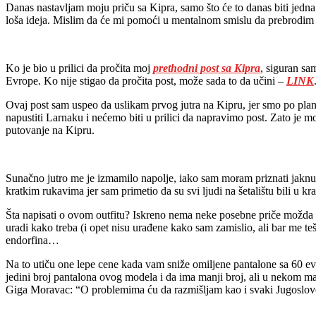
Danas nastavljam moju priču sa Kipra, samo što će to danas biti jedn
loša ideja. Mislim da će mi pomoći u mentalnom smislu da prebrodim
Ko je bio u prilici da pročita moj
prethodni post sa Kipra
, siguran sa
Evrope. Ko nije stigao da pročita post, može sada to da učini –
LINK
Ovaj post sam uspeo da uslikam prvog jutra na Kipru, jer smo po planu
napustiti Larnaku i nećemo biti u prilici da napravimo post. Zato je
putovanje na Kipru.
Sunačno jutro me je izmamilo napolje, iako sam moram priznati jakn
kratkim rukavima jer sam primetio da su svi ljudi na šetalištu bili u k
Šta napisati o ovom outfitu? Iskreno nema neke posebne priče možda d
uradi kako treba (i opet nisu urađene kako sam zamislio, ali bar me t
endorfina…
Na to utiču one lepe cene kada vam sniže omiljene pantalone sa 60 ev
jedini broj pantalona ovog modela i da ima manji broj, ali u nekom 
Giga Moravac: “O problemima ću da razmišljam kao i svaki Jugoslove