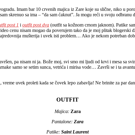
eogradu. Imam bar 10 crvenih majica iz Zare koje su slične, niko u por
da sam skrenuo sa ima – “da sam ćaknut”. Ja mogu reći u svoju odbranu 
tfit post 1
i
outfit post dva
(outfit sa kožnom crnom jaknom). Patike sam k
ideo cenu nisam mogao da poverujem tako da je moj plitak blogerski 
 najredovnija mušterija i uvek isti problem… Ako je nekom potreban do
savršen, pa nisam ni ja. Bože moj, svi smo mi ljudi od krvi i mesa sa 
rnake samo se setim sunca, vetrića i mirisa vode… Završi se i ta avant
, vreme uvek proleti kada se čovek lepo zabavlja! Ne brinite za par dan
OUTFIT
Majica:
Zara
Pantalone:
Zara
Patike:
Saint Laurent