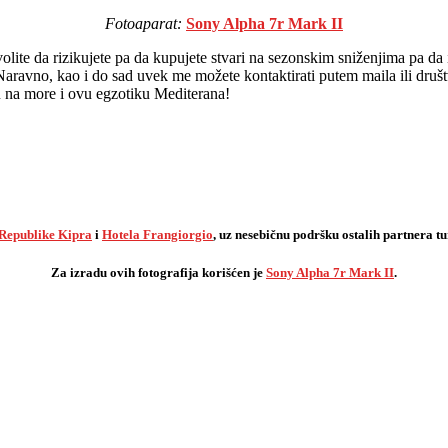
Fotoaparat:
Sony Alpha 7r Mark II
ite da rizikujete pa da kupujete stvari na sezonskim sniženjima pa da 
aravno, kao i do sad uvek me možete kontaktirati putem maila ili društ
u na more i ovu egzotiku Mediterana!
 Republike Kipra
i
Hotela Frangiorgio
, uz nesebičnu podršku ostalih partnera t
Za izradu ovih fotografija korišćen je
Sony Alpha 7r Mark II
.